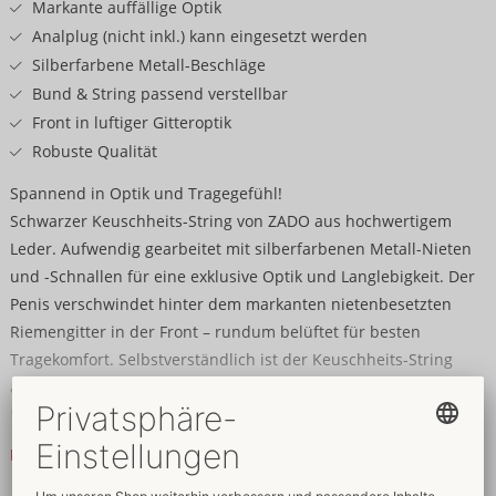
Markante auffällige Optik
Analplug (nicht inkl.) kann eingesetzt werden
Silberfarbene Metall-Beschläge
Bund & String passend verstellbar
Front in luftiger Gitteroptik
Robuste Qualität
Spannend in Optik und Tragegefühl!
Schwarzer Keuschheits-String von ZADO aus hochwertigem
Leder. Aufwendig gearbeitet mit silberfarbenen Metall-Nieten
und -Schnallen für eine exklusive Optik und Langlebigkeit. Der
Penis verschwindet hinter dem markanten nietenbesetzten
Riemengitter in der Front – rundum belüftet für besten
Tragekomfort. Selbstverständlich ist der Keuschheits-String
abschließbar: 2 kleine, dekorative Vorhängeschlösser mit
Schlüsseln arretieren den verstellbaren Bund und den
verstellbaren String. Für zusätzliche spannende Tragegefühle
Mehr lesen
kann ein Analplug mit Stand-/Saugfuß (nicht beiliegend) in die