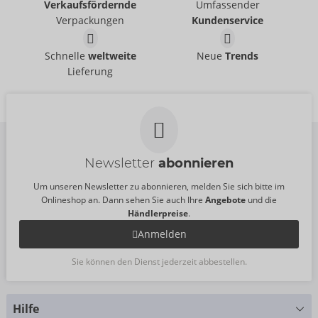
Verkaufsfördernde
Umfassender
ZADO
ZADO
- ORION Brand
- ORION Brand
Verpackungen
Kundenservice
20500801001
Ohne Verkaufsverpackung
UVP:
99,95 €
20406201000
Harness aus Leder
Brustharness aus
Schnelle
weltweite
Neue
Trends
UVP:
44,95 €
ZADO
- ORION Brand
Leder
Lieferung
20102831151
ZADO
- ORION Brand
UVP:
99,95 €
20103051151
Größe:
S-L
UVP:
99,95 €
Newsletter
abonnieren
Um unseren Newsletter zu abonnieren, melden Sie sich bitte im
Onlineshop an. Dann sehen Sie auch Ihre
Angebote
und die
Händlerpreise
.
Anmelden
Sie können den Dienst jederzeit abbestellen.
Hilfe