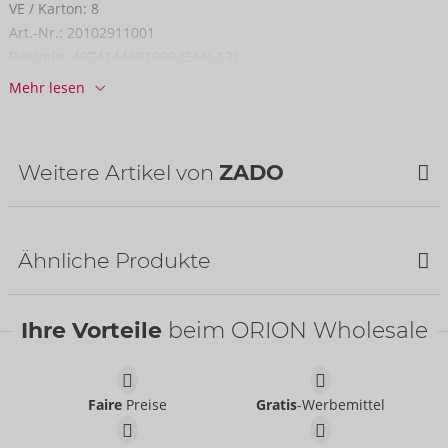
VE / Karton:
8
Art.-Nr.:
20102911001
Barcode:
4024144681099 (EAN-13)
Zolltarifnummer:
42031000
Mehr lesen
Herkunftsland:
IN
Verfügbarkeit
nächste Lieferung:
44/2026
Weitere Artikel von
ZADO
NEU
Ähnliche Produkte
Bestseller
Ihre Vorteile
beim ORION Wholesale
Faire
Preise
Gratis
-Werbemittel
Humbler
Paddel aus Leder