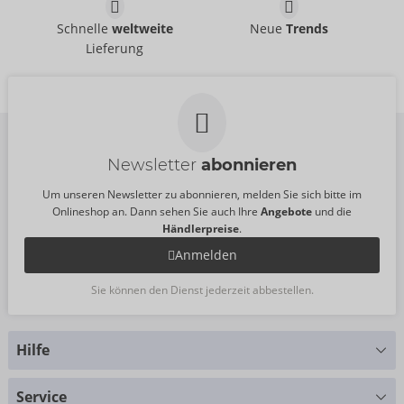
UVP:
99,95 €
20406201000
UVP:
44,95 €
Harness
Harness aus Leder
Schnelle
weltweite
Neue
Trends
ZADO
ZADO
- ORION Brand
- ORION Brand
Lieferung
20102591151
20102831151
UVP:
99,95 €
UVP:
99,95 €
Größe:
S-L
Größe:
S-L
Newsletter
abonnieren
Um unseren Newsletter zu abonnieren, melden Sie sich bitte im
Onlineshop an. Dann sehen Sie auch Ihre
Angebote
und die
Händlerpreise
.
Anmelden
Sie können den Dienst jederzeit abbestellen.
Hilfe
Sie haben Fragen?
Service