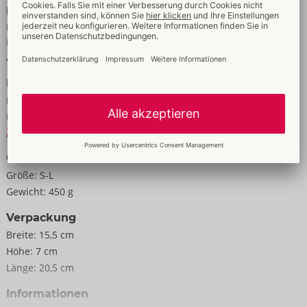
Eigenschaften
Für Frauen
Mit Druckknöpfen
Aus echtem Leder
Daten
Farbe:
schwarz
Material:
Leder/Veloursleder (Rind, chromfrei gegerbt)
Zur Materialkunde
Größe
Größe:
S-L
Gewicht:
450 g
Verpackung
Breite:
15,5 cm
Höhe:
7 cm
Länge:
20,5 cm
Informationen