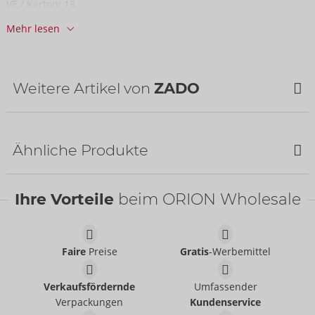
VE / Karton:
18
Art.-Nr.:
20009201101
Mehr lesen
Barcode:
4024144431052 (EAN-13)
Zolltarifnummer:
42031000
Herkunftsland:
IN
Weitere Artikel von
ZADO
Verfügbarkeit
nächste Lieferung:
44/2026
NEU
Ähnliche Produkte
Bestseller
Ihre Vorteile
beim ORION Wholesale
Faire
Preise
Gratis
-Werbemittel
Humbler
Paddel aus Leder
Verkaufsfördernde
Umfassender
ZADO
ZADO
- ORION Brand
- ORION Brand
20500801001
Ohne Verkaufsverpackung
Verpackungen
Kundenservice