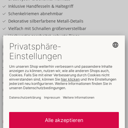
Inklusive Handfesseln & Haltegriff
Schenkelriemen abnehmbar
Dekorative silberfarbene Metall-Details
Vielfach mit Schnallen größenverstellbar
Hochwertig gearbeitet, robuste Ringe
Design, Komfort und Funktionalität auf höchstem Niveau!
Das mehrteilige Harness-Set von ZADO besteht aus einem
Brust-Harness und einem Riemen-Jock mit abnehmbaren
Schenkel-Harnessen. Die beiden Handfesseln sind über
Karabiner-Riemen sicher am Jock befestigt und lassen sich
ebenso wie der stabile Haltegriff-Riemen hinten am Jockbund
nach Bedarf abnehmen. Alle Riemen sind aus erstklassigem
schwarzem Leder gefertigt und präsentieren sich in
hochwertiger Verarbeitung mit soliden Ringen, dekorativen
Nieten und Schnallen aus silberfarbenem Metall. Sämtliche
Riemen und Fesseln sind vielfach verstellbar und
Mehr lesen
gewährleisten so optimale Passform und körpernahen Sitz für