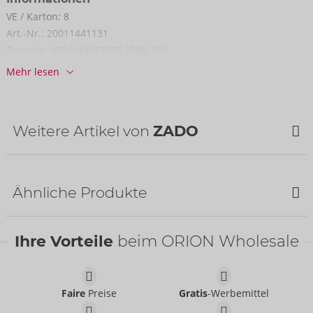
VE / Karton:
8
Art.-Nr.:
20011441131
Barcode:
4024144681075 (EAN-13)
Zolltarifnummer:
42031000
Mehr lesen
Herkunftsland:
IN
Verfügbarkeit
nächste Lieferung:
48/2026
Weitere Artikel von
ZADO
NEU
Ähnliche Produkte
SALE
Ihre Vorteile
beim ORION Wholesale
Faire
Preise
Gratis
-Werbemittel
Humbler