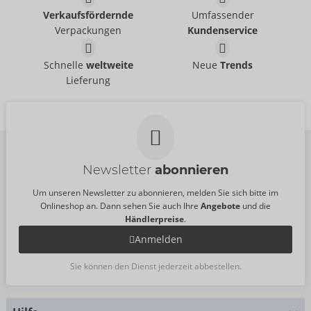
Paddel aus Leder
Verkaufsfördernde
Umfassender
ZADO
- ORION Brand
ZADO
- ORION Brand
20500801001
Verpackungen
Kundenservice
Ohne Verkaufsverpackung
UVP:
99,95 €
20406201000
Harness-Set
Harness-Set aus Leder
Schnelle
weltweite
Neue
Trends
UVP:
44,95 €
ZADO
ZADO
- ORION Brand
- ORION Brand
Lieferung
20011281131
Auslaufartikel
UVP:
219,00 €
20010551131
UVP:
99,95 €
Newsletter
abonnieren
Um unseren Newsletter zu abonnieren, melden Sie sich bitte im
Onlineshop an. Dann sehen Sie auch Ihre
Angebote
und die
Händlerpreise
.
Anmelden
Sie können den Dienst jederzeit abbestellen.