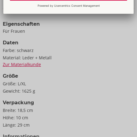
jede Körperform.
Daten & Eigenschaften
Leder (Büffel/Rind/Lamm, chromfrei gegerbt), Metall.
Eigenschaften
Für Frauen
Daten
Farbe:
schwarz
Material:
Leder + Metall
Zur Materialkunde
Größe
Größe:
L/XL
Gewicht:
1625 g
Verpackung
Breite:
18,5 cm
Höhe:
10 cm
Länge:
29 cm
Informationen