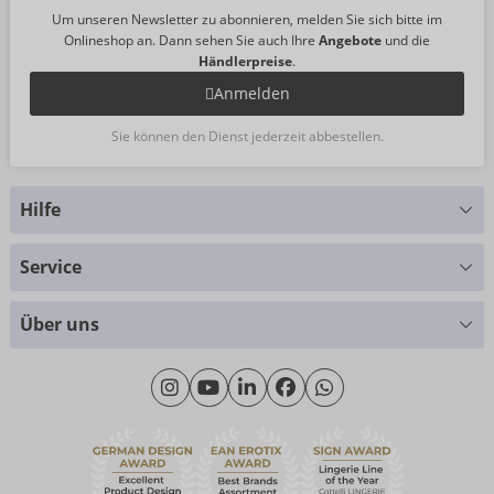
Um unseren Newsletter zu abonnieren, melden Sie sich bitte im
Onlineshop an. Dann sehen Sie auch Ihre
Angebote
und die
Händlerpreise
.
Anmelden
Sie können den Dienst jederzeit abbestellen.
Hilfe
Sie haben Fragen?
Service
Wir helfen Ihnen gern weiter
Größentabellen
+49 (0)461 50 40 308
Über uns
Materialkunde
Montag - Donnerstag: 09:00 - 16:00 Uhr
Wir über uns
Freitag: 09:00 - 15:00 Uhr
Nachhaltigkeit
eroFame
Kontakt
Häufige Fragen