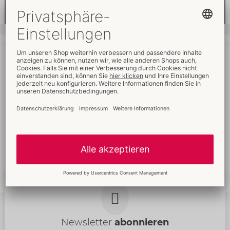
Zum Downloadportal »
Ihre Vorteile
beim ORION Wholesale
Faire
Preise
Gratis
-Werbemittel
Verkaufsfördernde
Umfassender
Verpackungen
Kundenservice
Schnelle
weltweite
Neue
Trends
Lieferung
Newsletter
abonnieren