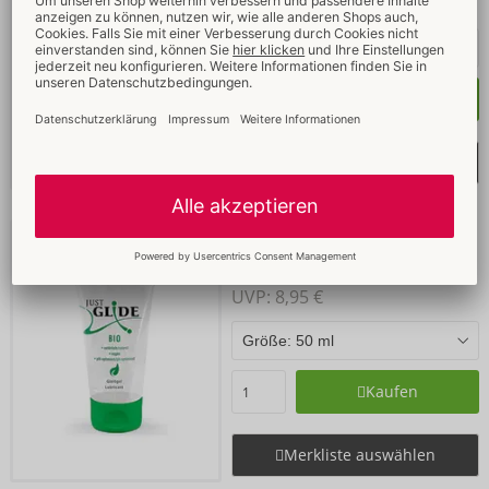
UVP: 
8,95 €
Kaufen
Merkliste auswählen
Bio
Bestseller
Just Glide
- ORION Brand
06249260000
UVP: 
8,95 €
Kaufen
Merkliste auswählen