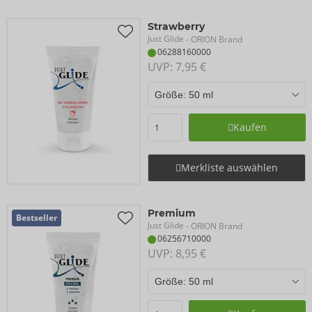
Strawberry
Just Glide
- ORION Brand
06288160000
UVP: 
7,95 €
Kaufen
Merkliste auswählen
Premium
Bestseller
Just Glide
- ORION Brand
06256710000
UVP: 
8,95 €