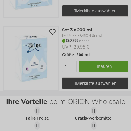
Merkliste auswählen
Set 3 x 200 ml
Just Glide
- ORION Brand
06239970000
UVP: 
29,95 €
Größe:
200 ml
Kaufen
Merkliste auswählen
Ihre Vorteile
beim ORION Wholesale
Faire
Preise
Gratis
-Werbemittel