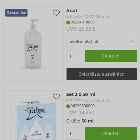
Anal
Bestseller
Just Glide
- ORION Brand
06234310000
UVP: 
25,95 €
Kaufen
Merkliste auswählen
Set 3 x 50 ml
Just Glide
- ORION Brand
06239890000
UVP: 
14,95 €
Größe:
50 ml
Kaufen