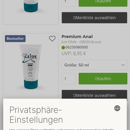
Kaufen
Merkliste auswählen
Premium Anal
Bestseller
Just Glide
- ORION Brand
06256980000
UVP: 
8,95 €
Kaufen
Merkliste auswählen
Bio Anal
Just Glide
- ORION Brand
06249420000