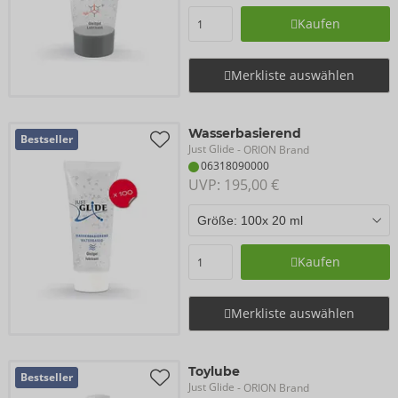
Kaufen
Merkliste auswählen
Wasserbasierend
Bestseller
Just Glide
- ORION Brand
06318090000
UVP: 
195,00 €
Kaufen
Merkliste auswählen
Toylube
Bestseller
Just Glide
- ORION Brand