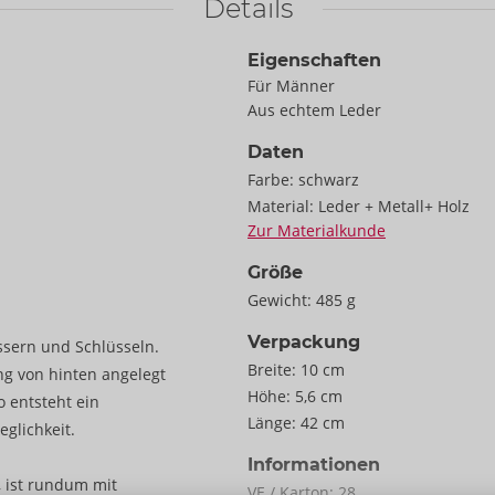
Details
Eigenschaften
Für Männer
Aus echtem Leder
Daten
Farbe:
schwarz
Material:
Leder + Metall+ Holz
Zur Materialkunde
Größe
Gewicht:
485 g
Verpackung
sern und Schlüsseln.
Breite:
10 cm
g von hinten angelegt
Höhe:
5,6 cm
o entsteht ein
Länge:
42 cm
glichkeit.
Informationen
, ist rundum mit
VE / Karton:
28