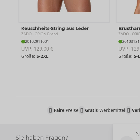
Keuschheits-String aus Leder
Brusthar
ZADO
ZADO
- ORION Brand
- ORI
20102911001
20103131
UVP: 
129,00 €
UVP: 
129
Größe:
S-2XL
Größe:
S-
Faire
Preise
Gratis
-Werbemittel
Ver
N
Sie haben Fragen?