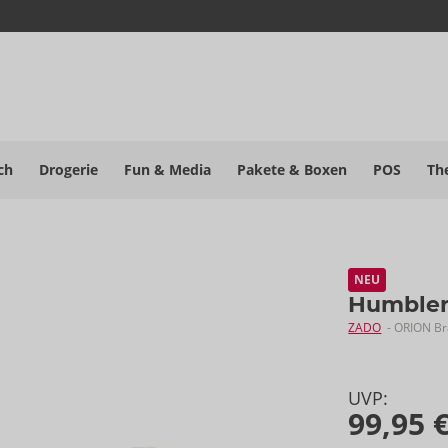
ch
Drogerie
Fun & Media
Pakete
& Boxen
POS
Th
NEU
Humble
ZADO
- ORION B
UVP:
99,95 