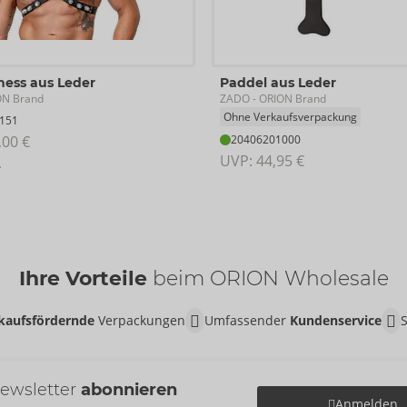
ness aus Leder
Paddel aus Leder
ZADO
ON Brand
- ORION Brand
Ohne Verkaufsverpackung
151
,00 €
20406201000
UVP: 
44,95 €
L
Ihre Vorteile
beim ORION Wholesale
kaufsfördernde
Verpackungen
Umfassender
Kundenservice
ewsletter
abonnieren
Anmelden