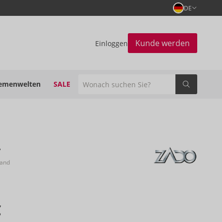
DE
Kunde werden
Einloggen
emenwelten
SALE
r
rand
€