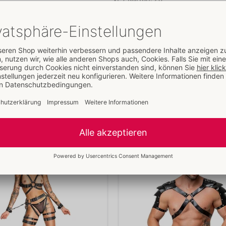
Art.-Nr.:
20500801001
binden lassen sich easy
Barcode:
4024144695737 (EAN-13
lüsseln für eine
Zolltarifnummer:
42050090
Mehr lesen
blers. Jeweils seitlich
Herkunftsland:
IN
eln, Ketten oder Seile
Weitere Artikel von
ZADO
Bestseller