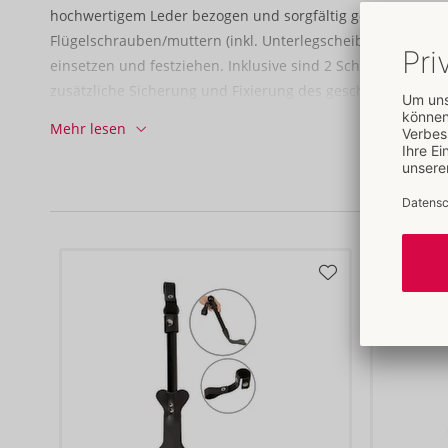
hochwertigem Leder bezogen und sorgfältig genietet. Die 2
Flügelschrauben/muttern (inkl. Unterlegscheiben) zum Ver
einsetzen und festziehen. Inklusive sind 2 Schösser mit Sch
zusätzliche Sicherung und Fixierung des geschlossenen Hum
bietet ein Ring zusätzliche Spielmöglichkeiten z. B. für Fess
Mehr lesen
(nicht beiliegend).
33 cm lang.
Holz (Kiefer), Leder (Lamm, Rind), Metall (Eisen).