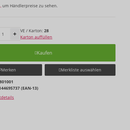
,
um Händlerpreise zu sehen.
VE / Karton:
28
Karton auffüllen
Kaufen
Merken
Merkliste auswählen
801001
144695737 (EAN-13)
details