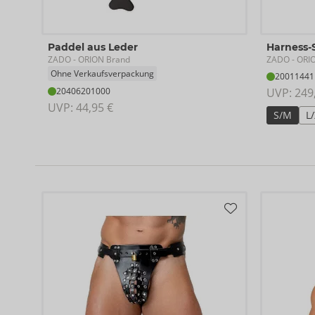
Paddel aus Leder
Harness-
ZADO
ZADO
- ORION Brand
- ORI
Ohne Verkaufsverpackung
20011441
20406201000
UVP: 
249
UVP: 
44,95 €
S/M
L