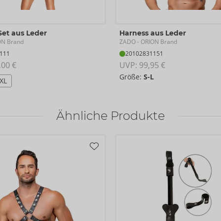
Set aus Leder
Harness aus Leder
ZADO
ON Brand
- ORION Brand
111
20102831151
,00 €
UVP: 
99,95 €
Größe:
S-L
/XL
Ähnliche Produkte