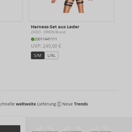
Harn
Harness-Set aus Leder
ZAD
ZADO
- ORION Brand
20
20011441111
UVP:
UVP: 
249,00 €
Grö
S/M
L/XL
Schnelle
weltweite
Lieferung
Neue
Trends