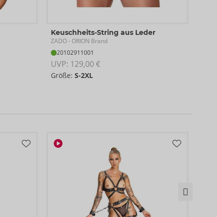
Keuschheits-String aus Leder
Brus
ZADO
ZAD
- ORION Brand
20102911001
20
UVP: 
129,00 €
UVP:
Größe:
S-2XL
S-L