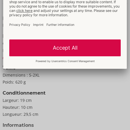
dans le string. La manchette est également amovible grâce à
Données et propriétés
des boutons-pression.
Propriétés
Cuir (buffle/bœuf/agneau, tannage sans chrome), métal.
Pour les hommes
Livré sans plug anal.
Données
Couleur:
noir
Matière:
Leder + Metall
Aux informations matérielles
Taille
Dimensions :
S-2XL
Poids:
620 g
Conditionnement
Largeur:
19 cm
Hauteur:
10 cm
Longueur:
29,5 cm
Informations