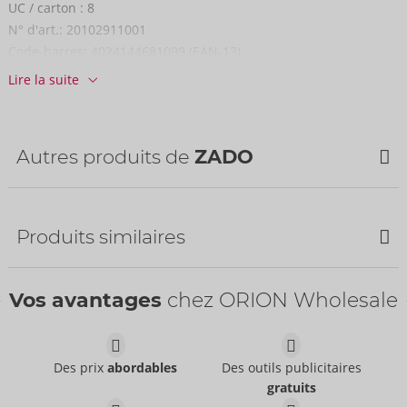
UC / carton :
8
N° d'art.:
20102911001
Code-barres:
4024144681099 (EAN-13)
Numéro de tarif douanier:
42031000
Lire la suite
Pays d'origine:
IN
Disponibilité
livraison suivante:
44/2026
Autres produits de
ZADO
NOUVEAU
Produits similaires
Bestseller
Vos avantages
chez ORION Wholesale
Des prix
abordables
Des outils publicitaires
gratuits
Humbler
Leather Paddle