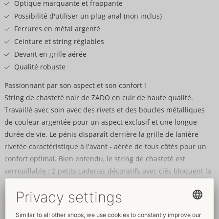
Optique marquante et frappante
Possibilité d'utiliser un plug anal (non inclus)
Ferrures en métal argenté
Ceinture et string réglables
Devant en grille aérée
Qualité robuste
Passionnant par son aspect et son confort !
String de chasteté noir de ZADO en cuir de haute qualité.
Travaillé avec soin avec des rivets et des boucles métalliques
de couleur argentée pour un aspect exclusif et une longue
durée de vie. Le pénis disparaît derrière la grille de lanière
rivetée caractéristique à l'avant - aérée de tous côtés pour un
confort optimal. Bien entendu, le string de chasteté est
verrouillable : 2 petits cadenas décoratifs avec clés bloquent la
taille et le string réglables. Pour des sensations excitantes
supplémentaires, un plug anal avec pied/suceur (non fourni)
Lire la suite
peut être inséré dans la manchette variable de fixation du plug