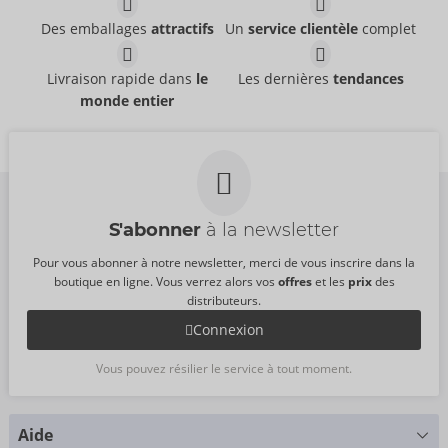
ZADO
ZADO
- ORION Brand
- ORION Brand
Des emballages
attractifs
Un
service clientèle
complet
20500801001
Sans emballage
PPC:
99,95 €
20406201000
Leather Harness
Leather Chest Harness
Livraison rapide dans
le
Les dernières
tendances
PPC:
44,95 €
ZADO
ZADO
- ORION Brand
- ORION Brand
monde entier
20102831151
20103051151
PPC:
99,95 €
PPC:
99,95 €
Dimensions :
S-L
S'abonner
à la newsletter
Pour vous abonner à notre newsletter, merci de vous inscrire dans la
boutique en ligne. Vous verrez alors vos
offres
et les
prix
des
distributeurs.
Connexion
Vous pouvez résilier le service à tout moment.
Aide