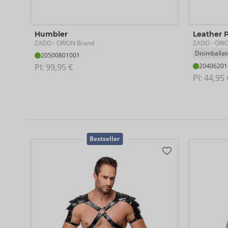
Humbler
Leather 
ZADO
ZADO
- ORION Brand
- ORI
Disimballat
20500801001
PI: 
99,95 €
20406201
PI: 
44,95 
Bestseller