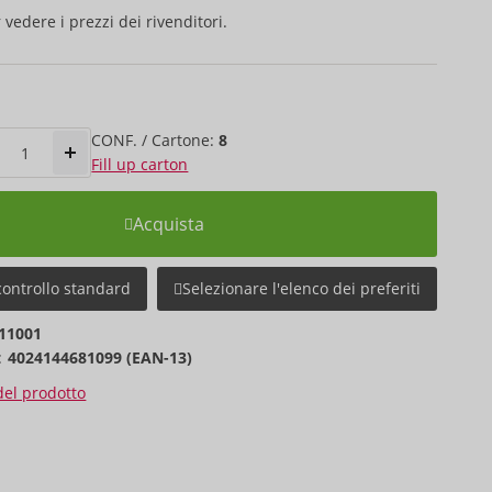
 vedere i prezzi dei rivenditori.
CONF. / Cartone:
8
Fill up carton
Acquista
controllo standard
Selezionare l'elenco dei preferiti
11001
:
4024144681099 (EAN-13)
 del prodotto