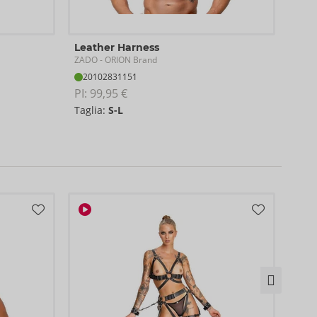
Leather Harness
Leat
ZADO
ZAD
- ORION Brand
20102831151
20
PI: 
99,95 €
PI: 
9
Taglia:
S-L
S-L