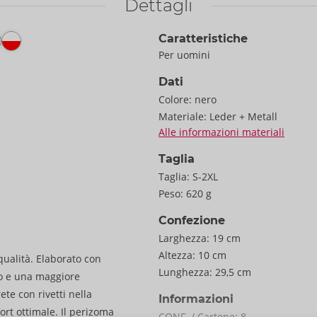
Dettagli
Caratteristiche
Per uomini
Dati
Colore:
nero
Materiale:
Leder + Metall
Alle informazioni materiali
Taglia
Taglia:
S-2XL
Peso:
620 g
Confezione
Larghezza:
19 cm
Altezza:
10 cm
qualità. Elaborato con
Lunghezza:
29,5 cm
ivo e una maggiore
te con rivetti nella
Informazioni
ort ottimale. Il perizoma
CONF. / Cartone:
8