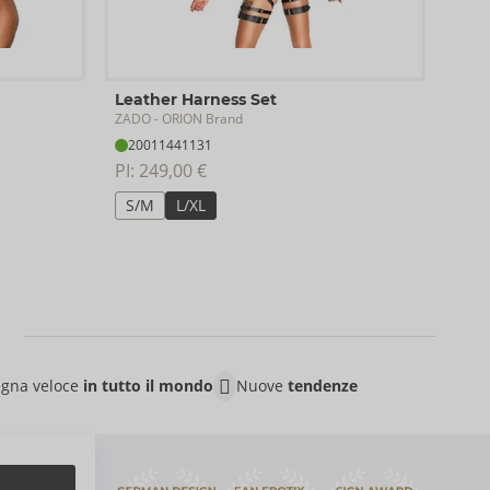
Lea
Leather Harness Set
ZAD
ZADO
- ORION Brand
Disi
20011441131
20
PI: 
249,00 €
PI: 
4
S/M
L/XL
gna veloce
in tutto il mondo
Nuove
tendenze