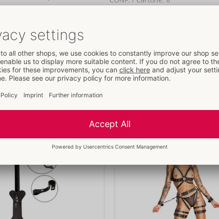
ativi con chiave bloccano
N. art.:
20102911001
e con base di
Codice a barre:
racciale di fissaggio
4024144681099 (EAN-13)
Continua a leggere
tanti. Il bracciale può
Codice doganale:
42031000
Paese di origine:
IN
Disponibilità
.
prossima consegna:
44/2026
Altri prodotti di
ZADO