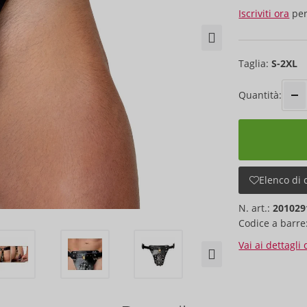
Iscriviti ora
per
Taglia:
S-2XL
Quantità:
Elenco di 
N. art.:
201029
Codice a barre
Vai ai dettagli