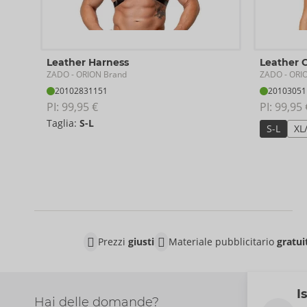
Leather Harness
Leather 
ZADO
ZADO
- ORION Brand
- ORI
20102831151
20103051
PI: 
99,95 €
PI: 
99,95 
Taglia:
S-L
S-L
XL
Prezzi
giusti
Materiale pubblicitario
gratui
I
Hai delle domande?