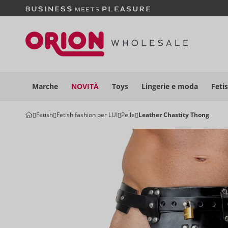
Marche
NOVITÀ
Toys
Lingerie e moda
Feti
Fetish
Fetish fashion per LUI
Pelle
Leather Chastity Thong