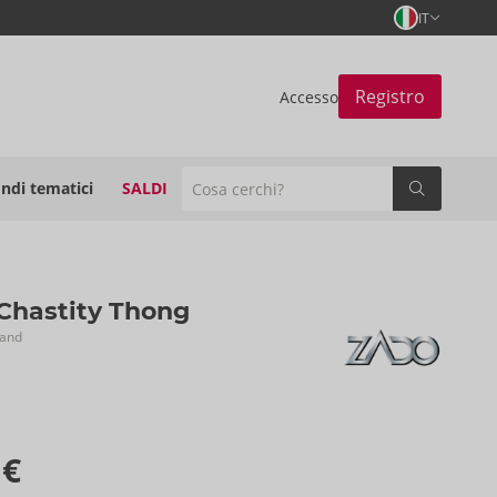
IT
Registro
Accesso
ndi tematici
SALDI
Chastity Thong
rand
 €