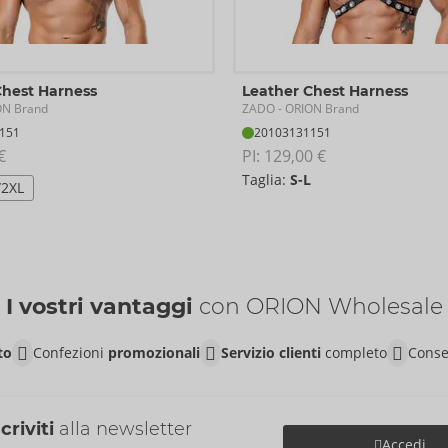
Chest Harness
Leather Chest Harness
ZADO
ON Brand
- ORION Brand
151
20103131151
€
PI: 
129,00 €
Taglia:
S-L
/2XL
I vostri vantaggi
con ORION Wholesale
to
Confezioni
promozionali
Servizio clienti
completo
Conse
scriviti
alla newsletter
Accedi