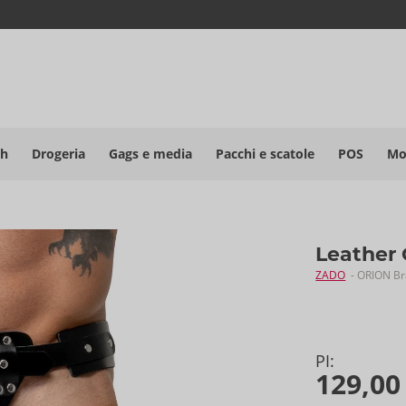
sh
Drogeria
Gags e media
Pacchi e scatole
POS
Mo
Leather 
ZADO
- ORION B
PI:
129,00