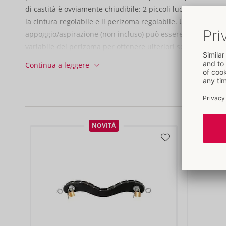
di castità è ovviamente chiudibile: 2 piccoli lucchetti decor
la cintura regolabile e il perizoma regolabile. Un plug anal
appoggio/aspirazione (non incluso) può essere inserito nel b
variabile del perizoma per ottenere ulteriori sensazioni ecci
anche essere rimosso con i bottoni a pressione.
Continua a leggere
Pelle (bufalo/mucca/agnello, conciata senza cromo), metallo
Fornito senza plug anale.
NOVITÀ