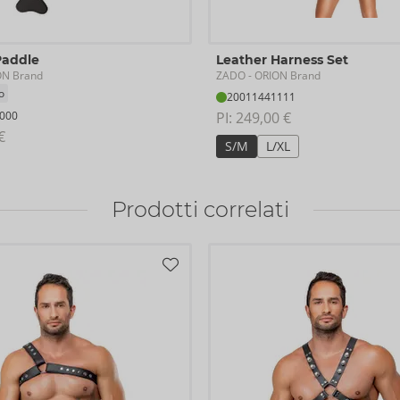
Paddle
Leather Harness Set
ZADO
ON Brand
- ORION Brand
o
20011441111
000
PI: 
249,00 €
€
S/M
L/XL
Prodotti correlati