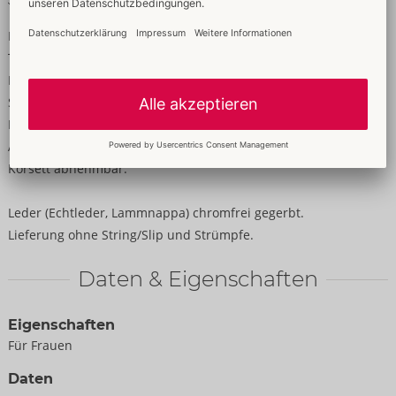
Strapse verstell- und abnehmbar
Für eine definierte Silhouette und formschöne Rundungen!
Trägerloses Vollbrust-Korsett von ZADO aus feinem weichem
Lammnappa. Eingearbeitete Formstäbe und die offene variable
Schnürung im Rücken bringen Busen und Taille in kurvige
Form. Vorne mit durchgehendem Reißverschluss für bequemes
An- und Auskleiden. Die verstellbaren Strumpfhalter sind vom
Korsett abnehmbar.
Leder (Echtleder, Lammnappa) chromfrei gegerbt.
Lieferung ohne String/Slip und Strümpfe.
Daten & Eigenschaften
Eigenschaften
Für Frauen
Daten