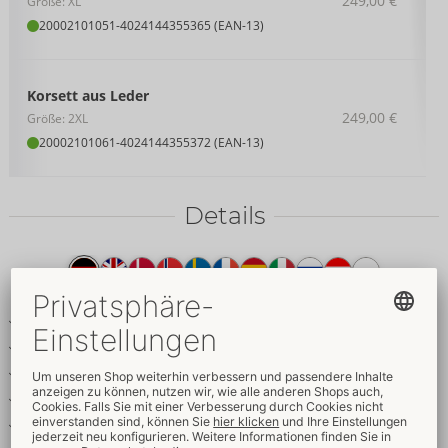
249,00 €
Größe: XL
20002101051
-
4024144355365 (EAN-13)
Korsett aus Leder
249,00 €
Größe: 2XL
20002101061
-
4024144355372 (EAN-13)
Details
Produkttext
Trägerloses Vollbrust-Korsett
Aus weichem Lammnappa
Vorne Reißverschluss
Im Rücken offene variable Schnürung
Eingearbeitete Formstäbe