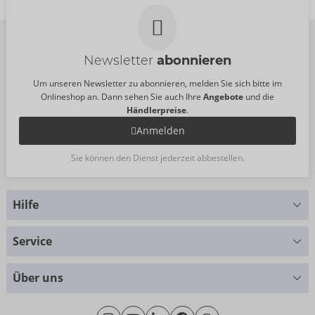
UVP:
99,95 €
20010631061
UVP:
249,00 €
Newsletter
abonnieren
Um unseren Newsletter zu abonnieren, melden Sie sich bitte im
Onlineshop an. Dann sehen Sie auch Ihre
Angebote
und die
Händlerpreise
.
Anmelden
Sie können den Dienst jederzeit abbestellen.
Hilfe
Sie haben Fragen?
Service
Wir helfen Ihnen gern weiter
Größentabellen
+49 (0)461 50 40 308
Über uns
Materialkunde
Montag - Donnerstag: 09:00 - 16:00 Uhr
Wir über uns