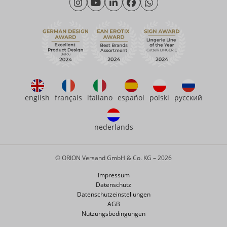
Freitag: 09:00 - 15:00 Uhr
Nachhaltigkeit
eroFame
Kontakt
Häufige Fragen
english
français
italiano
español
polski
русский
nederlands
© ORION Versand GmbH & Co. KG – 2026
Impressum
Datenschutz
Datenschutzeinstellungen
AGB
Nutzungsbedingungen