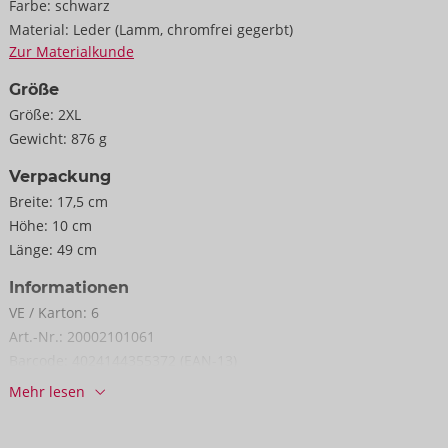
Farbe:
schwarz
Material:
Leder (Lamm, chromfrei gegerbt)
Zur Materialkunde
Größe
Größe:
2XL
Gewicht:
876 g
Verpackung
Breite:
17,5 cm
Höhe:
10 cm
Länge:
49 cm
Informationen
VE / Karton:
6
Art.-Nr.:
20002101061
Barcode:
4024144355372 (EAN-13)
Zolltarifnummer:
42031000
Mehr lesen
Herkunftsland:
IN