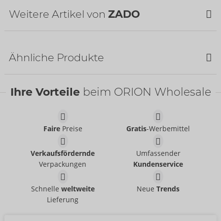
Weitere Artikel von
ZADO
NEU
Ähnliche Produkte
SALE
SALE
Ihre Vorteile
beim ORION Wholesale
Faire
Preise
Gratis
-Werbemittel
Humbler
Paddel aus Leder
Verkaufsfördernde
Umfassender
ZADO
ZADO
- ORION Brand
- ORION Brand
20500801001
Ohne Verkaufsverpackung
Verpackungen
Kundenservice
UVP:
99,95 €
20406201000
UVP:
44,95 €
Straps-Corsage aus
Harness-Set aus Leder
Schnelle
weltweite
Neue
Trends
ZADO
Leder
- ORION Brand
Lieferung
Auslaufartikel
ZADO
- ORION Brand
20010551141
Auslaufartikel