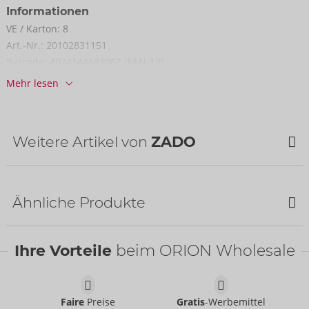
Informationen
VE / Karton:
8
Art.-Nr.:
20102831151
Barcode:
4024144681082 (EAN-13)
Zolltarifnummer:
42031000
Mehr lesen
Herkunftsland:
IN
Verfügbarkeit
nächste Lieferung:
44/2026
Weitere Artikel von
ZADO
NEU
Ähnliche Produkte
Ihre Vorteile
beim ORION Wholesale
Faire
Preise
Gratis
-Werbemittel