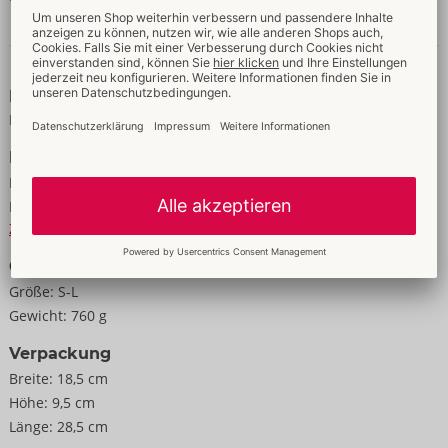
Leder (Büffel/Rind/Lamm), Metall.
Daten & Eigenschaften
Eigenschaften
Für Männer
Daten
Farbe:
schwarz
Material:
Leder + Metall
Zur Materialkunde
Größe
Größe:
S-L
Gewicht:
760 g
Verpackung
Breite:
18,5 cm
Höhe:
9,5 cm
Länge:
28,5 cm