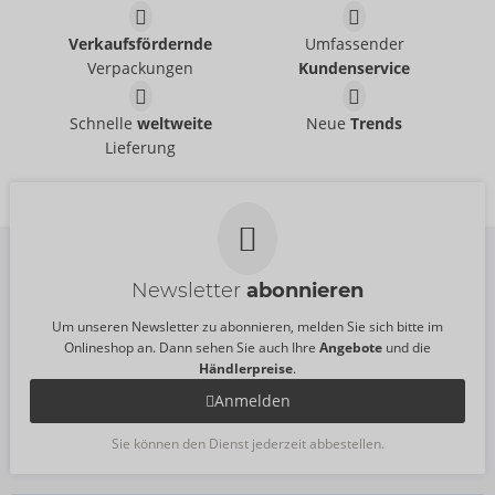
Humbler
Paddel aus Leder
Verkaufsfördernde
Umfassender
ZADO
ZADO
- ORION Brand
- ORION Brand
Verpackungen
Kundenservice
20500801001
Ohne Verkaufsverpackung
UVP:
99,95 €
20406201000
Brustharness aus
Brustharness aus
Schnelle
weltweite
Neue
Trends
UVP:
44,95 €
Leder
Leder
Lieferung
ZADO
ZADO
- ORION Brand
- ORION Brand
20103051151
20103131151
UVP:
99,95 €
UVP:
129,00 €
Größe:
S-L
Newsletter
abonnieren
Um unseren Newsletter zu abonnieren, melden Sie sich bitte im
Onlineshop an. Dann sehen Sie auch Ihre
Angebote
und die
Händlerpreise
.
Anmelden
Sie können den Dienst jederzeit abbestellen.