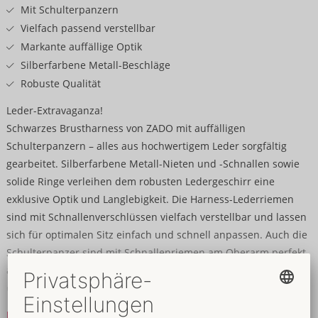
Mit Schulterpanzern
Vielfach passend verstellbar
Markante auffällige Optik
Silberfarbene Metall-Beschläge
Robuste Qualität
Leder-Extravaganza!
Schwarzes Brustharness von ZADO mit auffälligen
Schulterpanzern – alles aus hochwertigem Leder sorgfältig
gearbeitet. Silberfarbene Metall-Nieten und -Schnallen sowie
solide Ringe verleihen dem robusten Ledergeschirr eine
exklusive Optik und Langlebigkeit. Die Harness-Lederriemen
sind mit Schnallenverschlüssen vielfach verstellbar und lassen
sich für optimalen Sitz einfach und schnell anpassen. Auch die
Schulterpanzer sind mit Schnallenriemen am Oberarm perfekt
anpassbar. Ob direkt auf der Haut oder über Shirts getragen –
dieses markante Harness ist immer ein aufregender Blickfang!
Mehr lesen