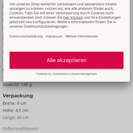
Eigenschaften
Für Frauen
Für Männer
Aus echtem Leder
Daten
Farbe:
schwarz
Material:
Leder, Holz
Zur Materialkunde
Größe
Länge:
56 cm
Gewicht:
195 g
Verpackung
Breite:
9 cm
Höhe:
4,5 cm
Länge:
40 cm
Informationen