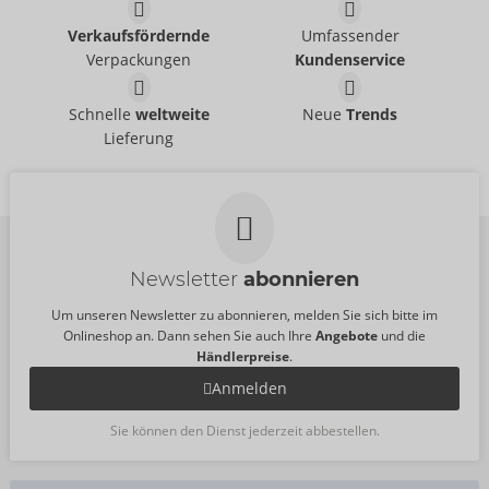
Humbler
Harness-Set aus Leder
Verkaufsfördernde
Umfassender
ZADO
ZADO
- ORION Brand
- ORION Brand
Verpackungen
Kundenservice
20500801001
20011441111
UVP:
99,95 €
UVP:
249,00 €
Brustharness aus
Brustharness aus
Schnelle
weltweite
Neue
Trends
Leder
Leder
Lieferung
ZADO
ZADO
- ORION Brand
- ORION Brand
20103131151
20103051151
UVP:
129,00 €
UVP:
99,95 €
Größe:
S-L
Newsletter
abonnieren
Um unseren Newsletter zu abonnieren, melden Sie sich bitte im
Onlineshop an. Dann sehen Sie auch Ihre
Angebote
und die
Händlerpreise
.
Anmelden
Sie können den Dienst jederzeit abbestellen.