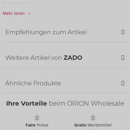
VE / Karton:
50
Art.-Nr.:
20406201000
Mehr lesen
Barcode:
4024144695720 (EAN-13)
Zolltarifnummer:
66020000
Herkunftsland:
PL
Empfehlungen zum Artikel
NEU
Weitere Artikel von
ZADO
NEU
Ähnliche Produkte
Ihre Vorteile
beim ORION Wholesale
Humbler
ZADO
- ORION Brand
20500801001
Faire
Preise
Gratis
-Werbemittel
UVP:
99,95 €