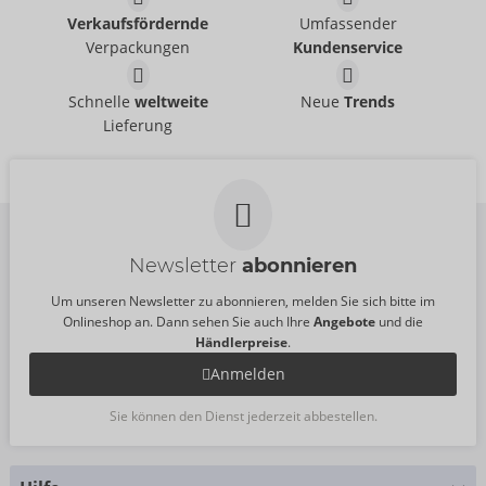
Humbler
Paddel aus Leder
Verkaufsfördernde
Umfassender
ZADO
ZADO
- ORION Brand
- ORION Brand
Verpackungen
Kundenservice
20500801001
Ohne Verkaufsverpackung
UVP:
99,95 €
20406201000
Harness aus Leder
Brustharness aus
Schnelle
weltweite
Neue
Trends
UVP:
44,95 €
ZADO
- ORION Brand
Leder
Lieferung
20102831151
ZADO
- ORION Brand
UVP:
99,95 €
20103131151
Größe:
S-L
UVP:
129,00 €
Größe:
S-L
Newsletter
abonnieren
Um unseren Newsletter zu abonnieren, melden Sie sich bitte im
Onlineshop an. Dann sehen Sie auch Ihre
Angebote
und die
Händlerpreise
.
Anmelden
Sie können den Dienst jederzeit abbestellen.