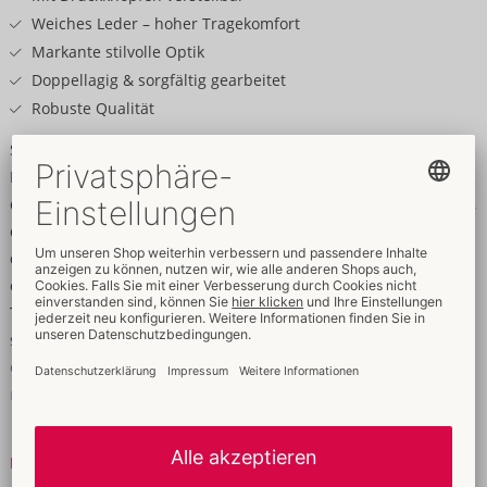
Weiches Leder – hoher Tragekomfort
Markante stilvolle Optik
Doppellagig & sorgfältig gearbeitet
Robuste Qualität
Setzt Muckis markant in Szene!
Einseitiges, schwarzes Brustharness von ZADO aus weichem,
doppellagig gearbeitetem Leder. Große Ringe und Druckknöpfe,
doppelseitige Nieten und sorgfältige Verarbeitung verleihen
dem Gurtgeschirr eine exklusive Optik und Langlebigkeit. Die 4
cm breiten, versäuberten Lederriemen sorgen für angenehmen
Tragekomfort und eine optimale Passform, die sich einfach und
schnell mit Druckknöpfen anpassen lässt. Direkt auf der Haut
oder über Shirts tragbar – ein stilvolles Accessoire für einen
markanten Auftritt.
Leder (Rind), Metall.
Mehr lesen