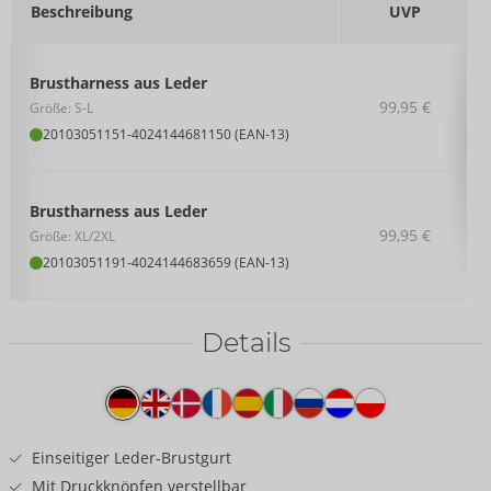
Beschreibung
UVP
Brustharness aus Leder
99,95 €
Größe: S-L
20103051151
-
4024144681150 (EAN-13)
Brustharness aus Leder
99,95 €
Größe: XL/2XL
20103051191
-
4024144683659 (EAN-13)
Details
Produkttext
Einseitiger Leder-Brustgurt
Mit Druckknöpfen verstellbar