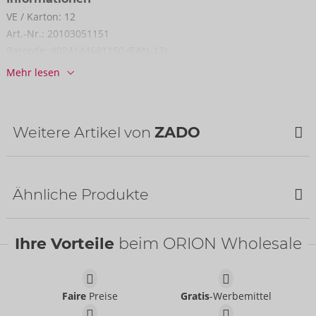
VE / Karton:
12
Art.-Nr.:
20103051151
Barcode:
4024144681150 (EAN-13)
Zolltarifnummer:
42034000
Mehr lesen
Herkunftsland:
PL
Weitere Artikel von
ZADO
NEU
Ähnliche Produkte
Bestseller
Ihre Vorteile
beim ORION Wholesale
Faire
Preise
Gratis
-Werbemittel