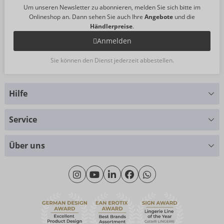
Um unseren Newsletter zu abonnieren, melden Sie sich bitte im
Onlineshop an. Dann sehen Sie auch Ihre
Angebote
und die
Händlerpreise
.
Anmelden
Sie können den Dienst jederzeit abbestellen.
Hilfe
Sie haben Fragen?
Service
Wir helfen Ihnen gern weiter
Größentabellen
+49 (0)461 50 40 308
Über uns
Materialkunde
Montag - Donnerstag: 09:00 - 16:00 Uhr
Wir über uns
Freitag: 09:00 - 15:00 Uhr
Nachhaltigkeit
eroFame
Kontakt
Häufige Fragen