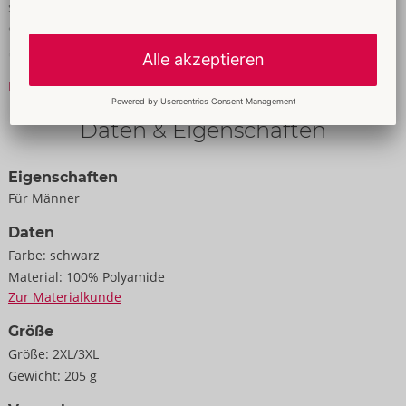
schnell am Hüftharness angebracht. Mit den Klettverschlüssen
sind die soften Fesselmanschetten schnell angelegt und
angepasst.
Mehr lesen
100% Polyamid, Metall.
Daten & Eigenschaften
Eigenschaften
Für Männer
Daten
Farbe:
schwarz
Material:
100% Polyamide
Zur Materialkunde
Größe
Größe:
2XL/3XL
Gewicht:
205 g