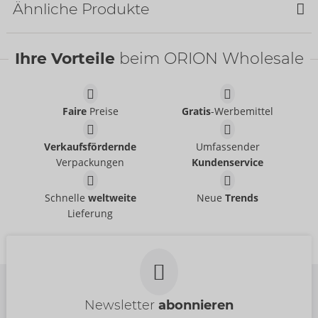
Ähnliche Produkte
Ihre Vorteile
beim ORION Wholesale
Pants
Svenjoyment
- ORION Brand
21336011701
Faire
Preise
Gratis
-Werbemittel
UVP:
49,95 €
Pants
Pants
Verkaufsfördernde
Umfassender
Svenjoyment
- ORION Brand
Svenjoyment
- ORION Brand
21336871711
Verpackungen
Kundenservice
21004101701
UVP:
44,95 €
UVP:
39,95 €
String
Shirt
Schnelle
weltweite
Neue
Trends
Svenjoyment
Svenjoyment
- ORION Brand
- ORION Brand
Lieferung
21118101741
21621301741
UVP:
29,95 €
UVP:
44,95 €
Newsletter
abonnieren