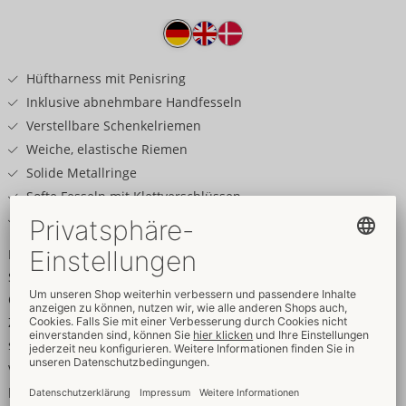
Produkttext
Hüftharness mit Penisring
Inklusive abnehmbare Handfesseln
Verstellbare Schenkelriemen
Weiche, elastische Riemen
Solide Metallringe
Softe Fesseln mit Klettverschlüssen
Fesseln mit Karabinerketten
Fesselnd in Optik & Tragegefühl!
Schwarzes Hüftharness von Svenjoyment mit Penisring,
Oberschenkelriemen und abnehmbaren Handfesseln.
Zeigefreudiger Style aus weichen elastischen Riemen und
soliden silberfarbenen Metallringen. Alles ist fest miteinander
verbunden. Die Schenkelriemen sind für perfekten Sitz
passend verstellbar. Die Handfesseln sind mit Karabinerketten