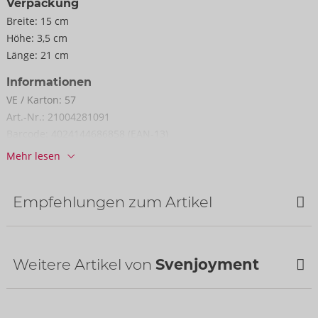
Verpackung
Breite:
15 cm
Höhe:
3,5 cm
Länge:
21 cm
Informationen
VE / Karton:
57
Art.-Nr.:
21004281091
Barcode:
4024144686858 (EAN-13)
Zolltarifnummer:
61178010
Mehr lesen
Herkunftsland:
CN
Empfehlungen zum Artikel
Weitere Artikel von
Svenjoyment
Bestseller