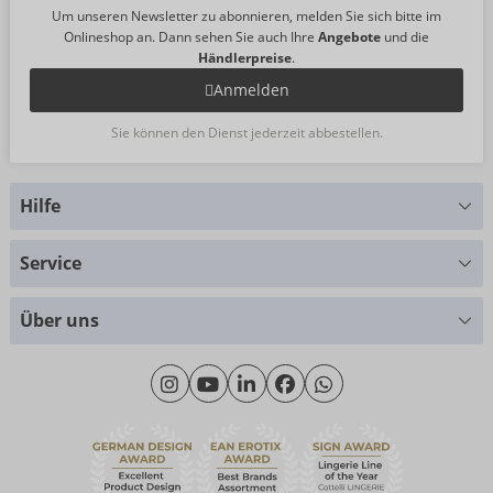
Um unseren Newsletter zu abonnieren, melden Sie sich bitte im
Onlineshop an. Dann sehen Sie auch Ihre
Angebote
und die
Händlerpreise
.
Anmelden
Sie können den Dienst jederzeit abbestellen.
Hilfe
Sie haben Fragen?
Service
Wir helfen Ihnen gern weiter
Größentabellen
+49 (0)461 50 40 308
Über uns
Materialkunde
Montag - Donnerstag: 09:00 - 16:00 Uhr
Wir über uns
Freitag: 09:00 - 15:00 Uhr
Nachhaltigkeit
eroFame
Kontakt
Häufige Fragen