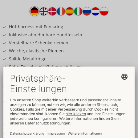
Produkttext
Hüftharness mit Penisring
Inklusive abnehmbare Handfesseln
Verstellbare Schenkelriemen
Weiche, elastische Riemen
Solide Metallringe
Softe Fesseln mit Klettverschlüssen
Fesseln mit Karabinerketten
Fesselnd in Optik & Tragegefühl!
Schwarzes Hüftharness von Svenjoyment mit Penisring,
Oberschenkelriemen und abnehmbaren Handfesseln.
Zeigefreudiger Style aus weichen elastischen Riemen und
soliden silberfarbenen Metallringen. Alles ist fest miteinander
verbunden. Die Schenkelriemen sind für perfekten Sitz
passend verstellbar. Die Handfesseln sind mit Karabinerketten