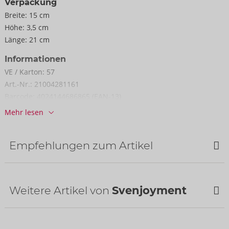
Verpackung
Breite:
15 cm
Höhe:
3,5 cm
Länge:
21 cm
Informationen
VE / Karton:
57
Art.-Nr.:
21004281161
Barcode:
4024144686865 (EAN-13)
Zolltarifnummer:
61178010
Mehr lesen
Herkunftsland:
CN
Empfehlungen zum Artikel
Weitere Artikel von
Svenjoyment
Bestseller