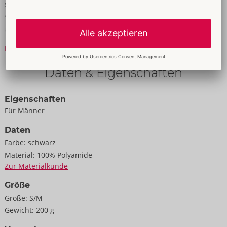
schnell am Hüftharness angebracht. Mit den Klettverschlüssen
sind die soften Fesselmanschetten schnell angelegt und
angepasst.
Mehr lesen
100% Polyamid, Metall.
Daten & Eigenschaften
Eigenschaften
Für Männer
Daten
Farbe:
schwarz
Material:
100% Polyamide
Zur Materialkunde
Größe
Größe:
S/M
Gewicht:
200 g