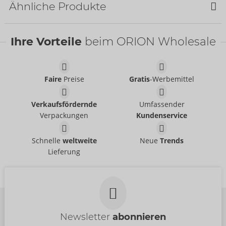
Ähnliche Produkte
Ihre Vorteile
beim ORION Wholesale
Pants
Svenjoyment
- ORION Brand
21336011701
Faire
Preise
Gratis
-Werbemittel
UVP:
49,95 €
Pants
Pants
Verkaufsfördernde
Umfassender
Svenjoyment
- ORION Brand
Svenjoyment
- ORION Brand
21336871711
Verpackungen
Kundenservice
21004101701
UVP:
44,95 €
UVP:
39,95 €
String
Shirt
Schnelle
weltweite
Neue
Trends
Svenjoyment
Svenjoyment
- ORION Brand
- ORION Brand
Lieferung
21118101701
21621301701
UVP:
29,95 €
UVP:
44,95 €
Newsletter
abonnieren