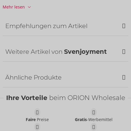
Mehr lesen
Verpackung
Breite:
15 cm
Höhe:
3,8 cm
Empfehlungen zum Artikel
Länge:
20,5 cm
Informationen
VE / Karton:
50
Weitere Artikel von
Svenjoyment
Art.-Nr.:
21336011701
Barcode:
4024144671113 (EAN-13)
Bestseller
Zolltarifnummer:
61130090
Herkunftsland:
CN
Ähnliche Produkte
Verfügbarkeit
SALE
nächste Lieferung:
48/2026
Ihre Vorteile
beim ORION Wholesale
Shirt
Svenjoyment
- ORION Brand
21620241701
Faire
Preise
Gratis
-Werbemittel
UVP:
44,95 €
Pants
Pants