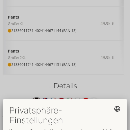
Pants
49,95 €
Größe: XL
21336011731
-
4024144671144 (EAN-13)
Pants
49,95 €
Größe: 2XL
21336011741
-
4024144671151 (EAN-13)
Details
Produkttext
Betonende Netz-Pants
Details im Wetlook