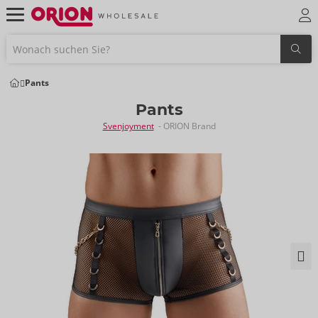
Pants
Pants
Svenjoyment
- ORION Brand