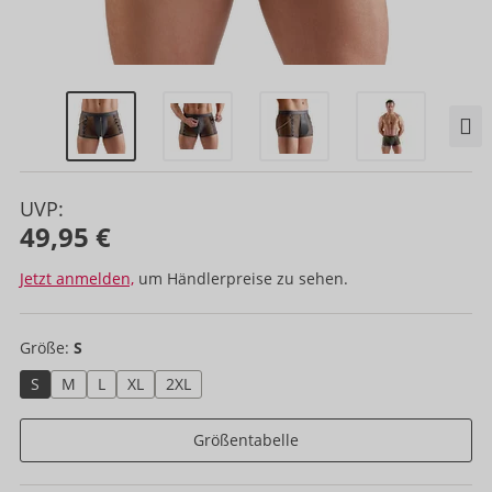
UVP:
49,95 €
Jetzt anmelden,
um Händlerpreise zu sehen.
Größe:
S
S
M
L
XL
2XL
Größentabelle