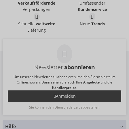
Verkaufsfördernde
Umfassender
Svenjoyment
Svenjoyment
- ORION Brand
- ORION Brand
21004101701
21336871711
Verpackungen
Kundenservice
UVP:
39,95 €
UVP:
44,95 €
Pants
Pants
Schnelle
weltweite
Neue
Trends
NEK
Svenjoyment
- ORION Brand
- ORION Brand
Lieferung
21329901701
Auslaufartikel
UVP:
49,95 €
21330321701
UVP:
19,95 €
Newsletter
abonnieren
Um unseren Newsletter zu abonnieren, melden Sie sich bitte im
Onlineshop an. Dann sehen Sie auch Ihre
Angebote
und die
Händlerpreise
.
Anmelden
Sie können den Dienst jederzeit abbestellen.
Hilfe