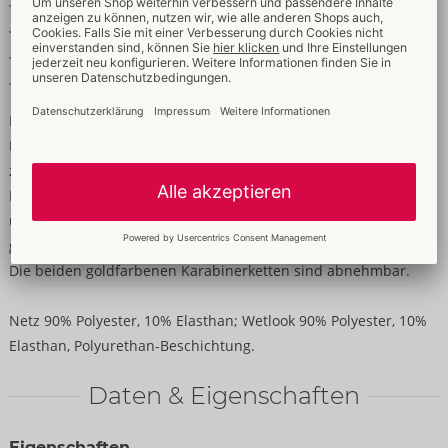
Blickdichter Beutel mit Reißverschluss
Seitlich und hinten Ringe
Karabinerketten abnehmbar
Weich & elastisch für hohen Tragekomfort
Mehr als Style – ein Erlebnis!
Betonende schwarze Pants von Svenjoyment aus
zeigefreudigem Netzmaterial im Mix mit angesagtem Wetlook.
Mit Reißverschluss im blickdichten Beutel. Rundum elastisch
und weich anschmiegsam für hohen Tragekomfort. Dekorative
goldfarbene Ringe jeweils vorne seitlich und hinten am Bund.
Die beiden goldfarbenen Karabinerketten sind abnehmbar.
Netz 90% Polyester, 10% Elasthan; Wetlook 90% Polyester, 10%
Elasthan, Polyurethan-Beschichtung.
Daten & Eigenschaften
Eigenschaften