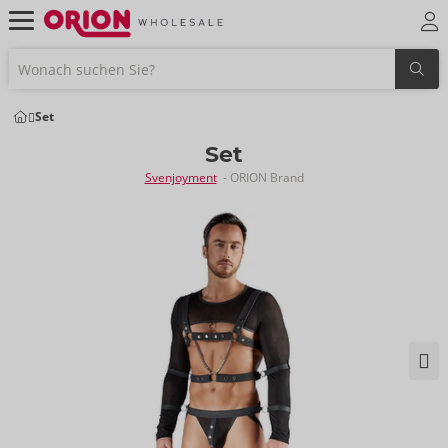
Set
Set
Svenjoyment
- ORION Brand