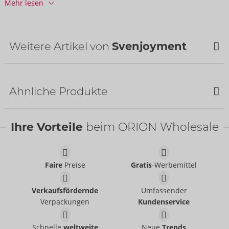
Mehr lesen
Informationen
VE / Karton:
20
Art.-Nr.:
21805021741
Barcode:
4024144481729 (EAN-13)
Weitere Artikel von
Svenjoyment
Zolltarifnummer:
61130090
Herkunftsland:
CN
Bestseller
Ähnliche Produkte
Ihre Vorteile
beim ORION Wholesale
Faire
Preise
Gratis
-Werbemittel
Pants
Pants
Verkaufsfördernde
Umfassender
Svenjoyment
Svenjoyment
- ORION Brand
- ORION Brand
21004101701
21336871711
Verpackungen
Kundenservice
UVP:
39,95 €
UVP:
44,95 €
Set
Set
Schnelle
weltweite
Neue
Trends