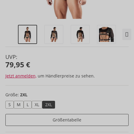
UVP:
79,95 €
Jetzt anmelden,
um Händlerpreise zu sehen.
Größe:
2XL
S
M
L
XL
2XL
Größentabelle