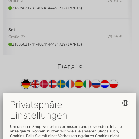
79,95 €
Größe: XL
21805021731
-
4024144481712 (EAN-13)
Set
79,95 €
Größe: 2XL
21805021741
-
4024144481729 (EAN-13)
Details
Produkttext
3-teiliges Set für softe Bondage-Spiele
Crop-Top, Brust-Harness & Jock
Inklusive 4 softe Hand-/Armfesseln
Langarm-Top und Jock aus Powernet
Harness-Riemen & Details im Mattlook