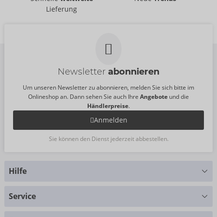
Svenjoyment
Svenjoyment
- ORION Brand
- ORION Brand
Lieferung
21804991741
21805101731
UVP:
79,95 €
UVP:
89,95 €
Newsletter
abonnieren
Um unseren Newsletter zu abonnieren, melden Sie sich bitte im
Onlineshop an. Dann sehen Sie auch Ihre
Angebote
und die
Händlerpreise
.
Anmelden
Sie können den Dienst jederzeit abbestellen.
Hilfe
Sie haben Fragen?
Service
Wir helfen Ihnen gern weiter