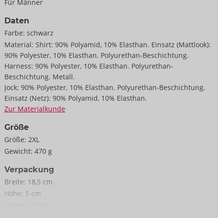
Für Männer
Shirt und Jock: Powernet 90% Polyamid, 10% Elasthan; Mattlook:
Daten
90% Polyester, 10% Elasthan, Polyurethan-Beschichtung.
Farbe:
schwarz
Harness: 90% Polyester, 10% Elasthan, Polyurethan-
Material:
Shirt: 90% Polyamid, 10% Elasthan. Einsatz (Mattlook):
Beschichtung, Metall.
90% Polyester, 10% Elasthan. Polyurethan-Beschichtung.
Harness: 90% Polyester, 10% Elasthan. Polyurethan-
Beschichtung. Metall.
Jock: 90% Polyester, 10% Elasthan. Polyurethan-Beschichtung.
Einsatz (Netz): 90% Polyamid, 10% Elasthan.
Zur Materialkunde
Größe
Größe:
2XL
Gewicht:
470 g
Verpackung
Breite:
18,5 cm
Höhe:
5 cm
Länge:
29 cm