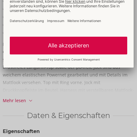
Viele Fesselringe, dekorative Druckknöpfe
Brust-Harness verstellbar
Jock mit Druckknopfleiste im Beutel
Fesselmanschetten mit Klettverschlüssen
Elastisch für hohen Tragekomfort
Fesselnder Look mit vielen Extras!
Crop-Top, Brust-Harness, Jock und 4 Hand-/Armfesseln im
schwarzen Set von Svenjoyment BONDAGE. Bauch- und
brustfreies Langarm-Top sowie der po-freie Jock sind aus
weichem elastischen Powernet gearbeitet und mit Details im
Mattlook versehen. Top mit Ring vorne. Jock mit
Druckknopfleiste im Beutel. Harness mit verstellbaren Mattlook-
Riemen (Druckknöpfe), Ketten und Ringen. Jeweils seitlich am
Mehr lesen
Bauchgurt und am Jock-Bund mit Ringen, durch die beiliegende
Fesselmanschetten durchgezogen werden können. Die soften
Daten & Eigenschaften
Fesselmanschetten sind mit ihren Klettverschlüssen schnell
angelegt und angepasst.
Eigenschaften