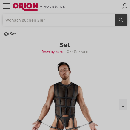
Set
Set
Svenjoyment
- ORION Brand