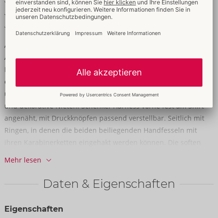
Schenkel-Harness verstellbar
Softe Handfesseln mit Druckknöpfen
Elastisch für hohen Tragekomfort
Aufregend fesselndes Netz!
Ärmelloses Netz-Shirt mit Schenkel-Harness, Netz-Jock und 2
Handfesseln im schwarzen Set von Svenjoyment BONDAGE. Das
elastische weiche Netzmaterial ist mit Riemen-Applikationen
und Details im Mattlook versehen. Dazu viele (Fessel-) Ringe
und dekorative Nieten. Schenkel-Harness vorne fest am Shirt
angenäht, mit Druckknöpfen passend verstellbar. Seitlich mit
Ringen, in denen die beiden beiliegenden Handfesseln mit
ihren Karabinerketten eingehakt werden können. Die soften
Fesselmanschetten sind mit Druckknöpfen schnell angelegt
Mehr lesen
und angepasst. Po-freier Jock mit Komfort-Bund, sowie
nietenbesetztem Mattlook-Riemen am Beutel.
Daten & Eigenschaften
100% Polyester; Mattlook 90% Polyester, 10% Elasthan,
Eigenschaften
Polyurethan-Beschichtung.