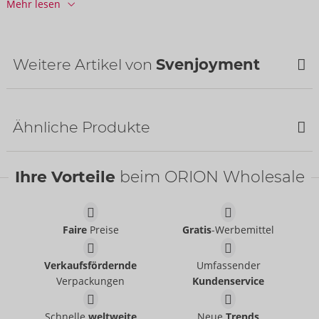
Mehr lesen
Barcode:
4024144481675 (EAN-13)
Zolltarifnummer:
61130090
Herkunftsland:
CN
Weitere Artikel von
Svenjoyment
Bestseller
Ähnliche Produkte
Ihre Vorteile
beim ORION Wholesale
Faire
Preise
Gratis
-Werbemittel
Pants
Pants
Verkaufsfördernde
Umfassender
Svenjoyment
Svenjoyment
- ORION Brand
- ORION Brand
21004101701
21336871711
Verpackungen
Kundenservice
UVP:
39,95 €
UVP:
44,95 €
Set
Set
Schnelle
weltweite
Neue
Trends