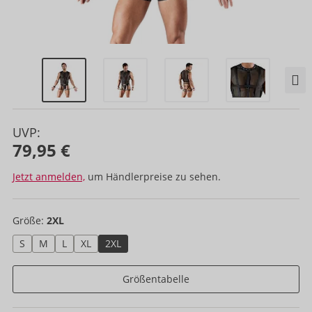
UVP:
79,95 €
Jetzt anmelden,
um Händlerpreise zu sehen.
Größe:
2XL
S
M
L
XL
2XL
Größentabelle