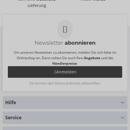
Svenjoyment
Svenjoyment
- ORION Brand
- ORION Brand
Lieferung
21805021741
21805101731
UVP:
79,95 €
UVP:
89,95 €
Newsletter
abonnieren
Um unseren Newsletter zu abonnieren, melden Sie sich bitte im
Onlineshop an. Dann sehen Sie auch Ihre
Angebote
und die
Händlerpreise
.
Anmelden
Sie können den Dienst jederzeit abbestellen.
Hilfe
Sie haben Fragen?
Service
Wir helfen Ihnen gern weiter