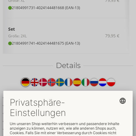
79,95 €
Größe: XL
21804991731
-
4024144481668 (EAN-13)
Set
79,95 €
Größe: 2XL
21804991741
-
4024144481675 (EAN-13)
Details
Produkttext
2-teiliges Bondage-Netz-Set
Shirt mit Schenkel-Harness & Jock
Inklusive 2 Handfesseln mit Karabinerketten
Riemen-Applikationen & Details im Mattlook
Viele Fesselringe, dekorative Nieten