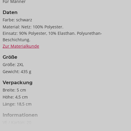
Für Männer
Daten
Farbe:
schwarz
Material:
Netz: 100% Polyester.
Einsatz: 90% Polyester, 10% Elasthan. Polyurethan-
Beschichtung.
Zur Materialkunde
Größe
Größe:
2XL
Gewicht:
435 g
Verpackung
Breite:
5 cm
Höhe:
4,5 cm
Länge:
18,5 cm
Informationen
VE / Karton:
20
Art.-Nr.:
21804991741