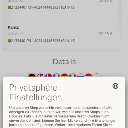
39,95 €
Größe: XL
21334401731
-
4024144483921 (EAN-13)
Pants
39,95 €
Größe: 2XL
21334401741
-
4024144483938 (EAN-13)
Details
Produkttext
Betonende transparente Netz-Pants
Mit Details im stylischen Mattlook
Druckknopfleiste im blickdichten Beutel
Verstellbare Schenkelriemen
Dekorative Druckknöpfe