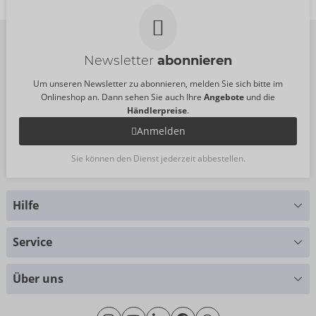
UVP:
19,95 €
Newsletter
abonnieren
Um unseren Newsletter zu abonnieren, melden Sie sich bitte im
Onlineshop an. Dann sehen Sie auch Ihre
Angebote
und die
Händlerpreise
.
Anmelden
Sie können den Dienst jederzeit abbestellen.
Hilfe
Sie haben Fragen?
Service
Wir helfen Ihnen gern weiter
Größentabellen
+49 (0)461 50 40 308
Über uns
Materialkunde
Montag - Donnerstag: 09:00 - 16:00 Uhr
Wir über uns