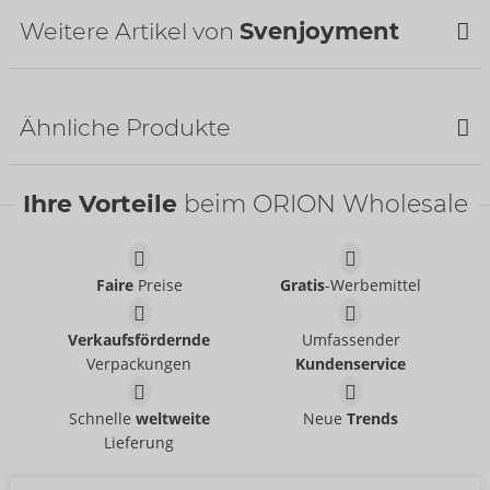
Verfügbarkeit
Weitere Artikel von
Svenjoyment
nächste Lieferung:
43/2026
Bestseller
Ähnliche Produkte
SALE
Ihre Vorteile
beim ORION Wholesale
Faire
Preise
Gratis
-Werbemittel
Pants
Pants
Verkaufsfördernde
Umfassender
Svenjoyment
Svenjoyment
- ORION Brand
- ORION Brand
21004101701
21336871711
Verpackungen
Kundenservice
UVP:
39,95 €
UVP:
44,95 €
Pants
Pants
Schnelle
weltweite
Neue
Trends
NEK
Svenjoyment
- ORION Brand
- ORION Brand
Lieferung
21329901741
Auslaufartikel
UVP:
49,95 €
21330321741