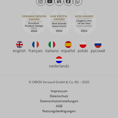
Freitag: 09:00 - 15:00 Uhr
Nachhaltigkeit
eroFame
Kontakt
Häufige Fragen
english
français
italiano
español
polski
русский
nederlands
© ORION Versand GmbH & Co. KG – 2026
Impressum
Datenschutz
Datenschutzeinstellungen
AGB
Nutzungsbedingungen