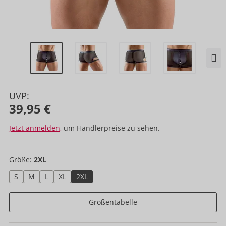
UVP:
39,95 €
Jetzt anmelden,
um Händlerpreise zu sehen.
Größe:
2XL
S
M
L
XL
2XL
Größentabelle