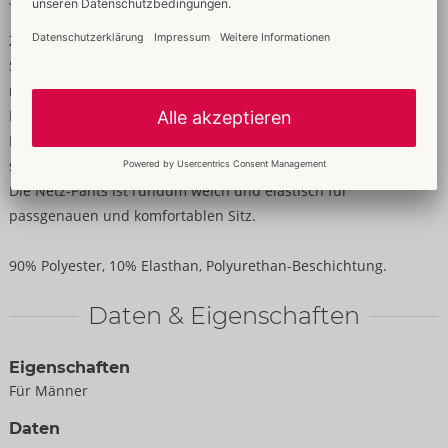
Elastisch & weich für hohen Tragekomfort
Zeigefreudiges Netz mit aufregenden Details!
Schwarze betonende Netz-Pants von Svenjoyment mit
markanter Druckknopfleiste im blickdichten Mattlook-Beutel.
Die raffinierten Schenkelriemen sind mit dekorativen
Druckknöpfen passend verstellbar. Die elastischen Riemen
sowie der Stretchbund sind ebenfalls im Mattlook gearbeitet.
Die Netz-Pants ist rundum weich und elastisch für
passgenauen und komfortablen Sitz.
90% Polyester, 10% Elasthan, Polyurethan-Beschichtung.
Daten & Eigenschaften
Eigenschaften
Für Männer
Daten