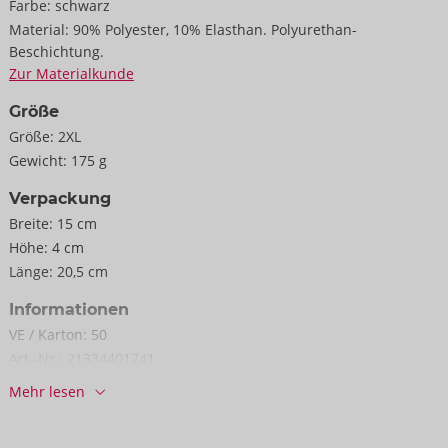
Farbe:
schwarz
Material:
90% Polyester, 10% Elasthan. Polyurethan-
Beschichtung.
Zur Materialkunde
Größe
Größe:
2XL
Gewicht:
175 g
Verpackung
Breite:
15 cm
Höhe:
4 cm
Länge:
20,5 cm
Informationen
VE / Karton:
50
Art.-Nr.:
21334401741
Barcode:
4024144483938 (EAN-13)
Mehr lesen
Zolltarifnummer:
61130090
Herkunftsland:
CN