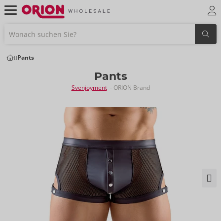
Pants
Pants
Svenjoyment
- ORION Brand