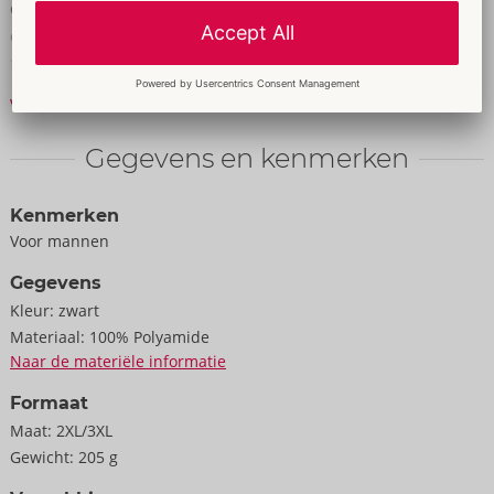
quickly attached to the hip harness. The soft handcuffs can be
quickly put on and adjusted to fit, thanks to their hook and loop
fasteners.
Verder lezen
100% polyamide, metal.
Gegevens en kenmerken
Kenmerken
Voor mannen
Gegevens
Kleur:
zwart
Materiaal:
100% Polyamide
Naar de materiële informatie
Formaat
Maat:
2XL/3XL
Gewicht:
205 g