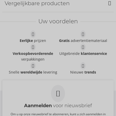
Vergelijkbare producten
Uw voordelen
Pants
Svenjoyment
- ORION Brand
21336011701
Eerlijke
prijzen
Gratis
advertentiemateriaal
AVP:
49,95 €
Pants
Pants
Verkoopbevorderende
Uitgebreide
klantenservice
Svenjoyment
- ORION Brand
Svenjoyment
- ORION Brand
21336871711
verpakkingen
21004101701
AVP:
44,95 €
AVP:
39,95 €
Thong
Shirt
Snelle
wereldwijde
levering
Nieuwe
trends
Svenjoyment
Svenjoyment
- ORION Brand
- ORION Brand
21118101741
21621301741
AVP:
29,95 €
AVP:
44,95 €
Aanmelden
voor nieuwsbrief
Om u op onze nieuwsbrief te abonneren, kunt u zich aanmelden in