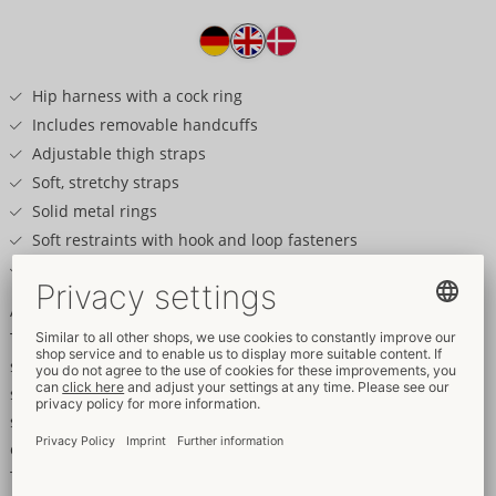
Producttekst
Hip harness with a cock ring
Includes removable handcuffs
Adjustable thigh straps
Soft, stretchy straps
Solid metal rings
Soft restraints with hook and loop fasteners
Restraints with snap hook chains
A captivating look and feel!
The black hip harness from Svenjoyment has a cock ring, thigh
straps and removable handcuffs. The harness is in a revealing
style – it's only made out of soft, stretchy straps and solid,
silver-coloured metal rings. Everything is securely attached to
each other. The thigh straps can be adjusted for a perfect fit.
The handcuffs have snap hooks, which means that they can be