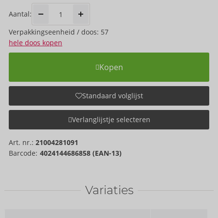
Aantal:
Verpakkings­eenheid / doos: 57
hele doos kopen
Kopen
Standaard volglijst
Verlanglijstje selecteren
Art. nr.:
21004281091
Barcode:
4024144686858 (EAN-13)
Variaties