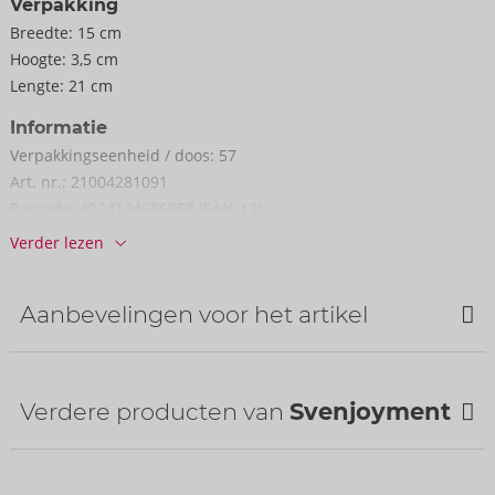
Verpakking
Breedte:
15 cm
Hoogte:
3,5 cm
Lengte:
21 cm
Informatie
Verpakkings­eenheid / doos:
57
Art. nr.:
21004281091
Barcode:
4024144686858 (EAN-13)
Tariefnummer douane:
61178010
Verder lezen
Land van herkomst:
CN
Aanbevelingen voor het artikel
Verdere producten van
Svenjoyment
Bestseller