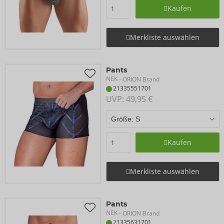
Kaufen
Merkliste auswählen
Pants
NEK
- ORION Brand
21335551701
UVP: 
49,95 €
Kaufen
Merkliste auswählen
Pants
NEK
- ORION Brand
21335631701