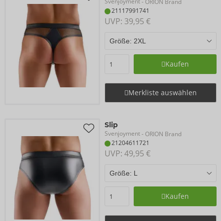
Svenjoyment
- ORION Brand
21117991741
UVP: 
39,95 €
Kaufen
Merkliste auswählen
Slip
Svenjoyment
- ORION Brand
21204611721
UVP: 
49,95 €
Kaufen