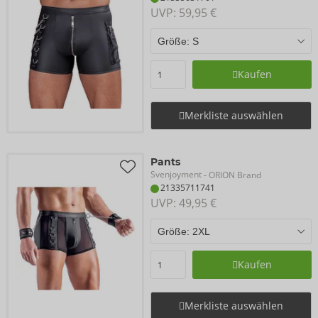
UVP: 
59,95 €
Kaufen
Merkliste auswählen
Pants
Svenjoyment
- ORION Brand
21335711741
UVP: 
49,95 €
Kaufen
Merkliste auswählen