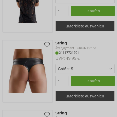
Kaufen
Merkliste auswählen
String
Svenjoyment
- ORION Brand
21117721701
UVP: 
49,95 €
Kaufen
Merkliste auswählen
String