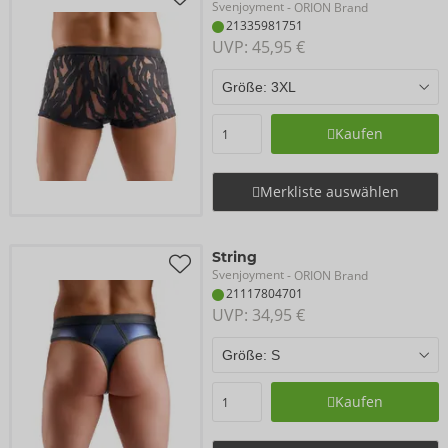
Svenjoyment
- ORION Brand
21335981751
UVP: 
45,95 €
Kaufen
Merkliste auswählen
String
Svenjoyment
- ORION Brand
21117804701
UVP: 
34,95 €
Kaufen