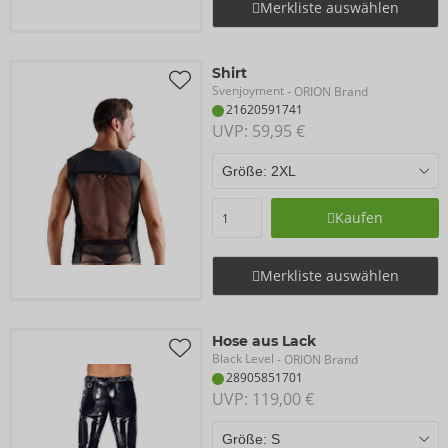
Merkliste auswählen
Shirt
Svenjoyment
- ORION Brand
21620591741
UVP: 
59,95 €
Kaufen
Merkliste auswählen
Hose aus Lack
Black Level
- ORION Brand
28905851701
UVP: 
119,00 €