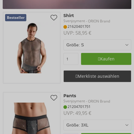
Shirt
Bestseller
Svenjoyment
- ORION Brand
21620401701
UVP: 
58,95 €
Kaufen
Merkliste auswählen
Pants
Svenjoyment
- ORION Brand
21204701751
UVP: 
49,95 €