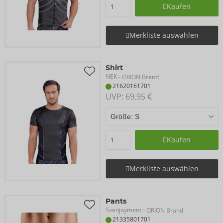
Kaufen
Merkliste auswählen
Shirt
NEK
- ORION Brand
21620161701
UVP: 
69,95 €
Kaufen
Merkliste auswählen
Pants
Svenjoyment
- ORION Brand
21335801701