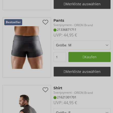
Merkliste auswählen
Pants
Bestseller
Svenjoyment
- ORION Brand
21336871711
UVP: 
44,95 €
Kaufen
Merkliste auswählen
Shirt
Svenjoyment
- ORION Brand
21621301701
UVP: 
44,95 €