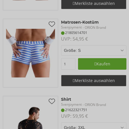
Merkliste auswählen
Matrosen-Kostüm
Svenjoyment
- ORION Brand
21805614701
UVP: 
54,95 €
Kaufen
Merkliste auswählen
Shirt
Svenjoyment
- ORION Brand
21622321751
UVP: 
59,95 €