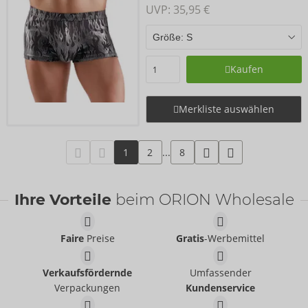
UVP: 
35,95 €
Kaufen
Merkliste auswählen
1
2
...
8
Ihre Vorteile
beim ORION Wholesale
Faire
Preise
Gratis
-Werbemittel
Verkaufsfördernde
Umfassender
Verpackungen
Kundenservice