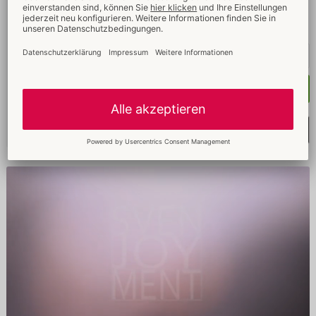
21003981741
UVP: 
54,95 €
Kaufen
Merkliste auswählen