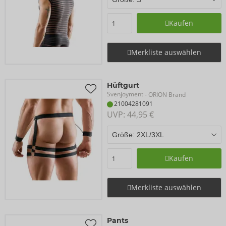
Kaufen
Merkliste auswählen
Hüftgurt
Svenjoyment
- ORION Brand
21004281091
UVP: 
44,95 €
Kaufen
Merkliste auswählen
Pants