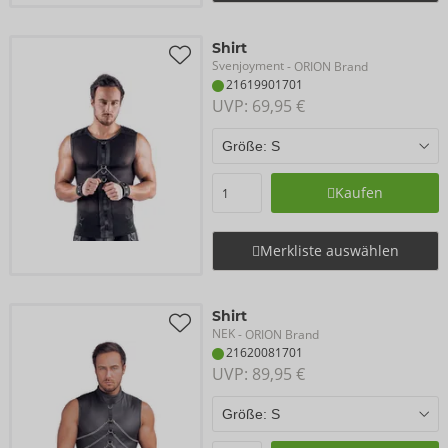
Shirt
Svenjoyment
- ORION Brand
21619901701
UVP: 
69,95 €
Kaufen
Merkliste auswählen
Shirt
NEK
- ORION Brand
21620081701
UVP: 
89,95 €