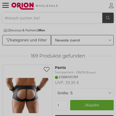
Dessous & Fashion
Men
Kategorien und Filter
169
Produkte gefunden
Pants
Svenjoyment
- ORION Brand
21004101701
UVP: 
39,95 €
Kaufen