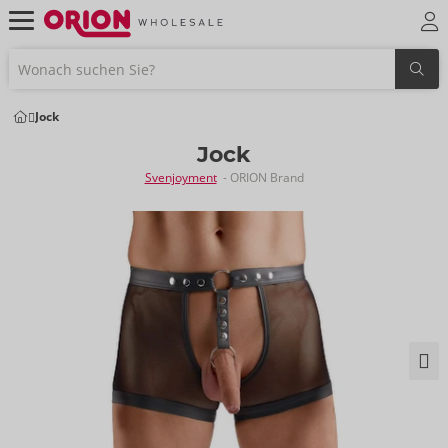
Jock
Jock
Svenjoyment
- ORION Brand