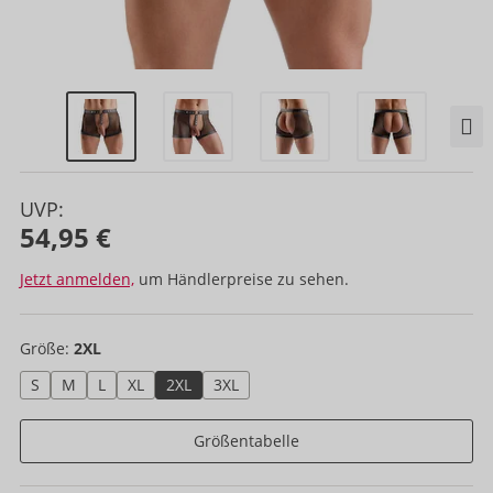
UVP:
54,95 €
Jetzt anmelden,
um Händlerpreise zu sehen.
Größe:
2XL
S
M
L
XL
2XL
3XL
Größentabelle