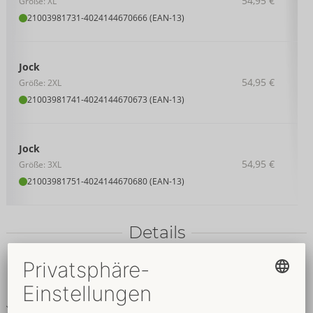
54,95 €
Größe: XL
21003981731
-
4024144670666 (EAN-13)
Jock
54,95 €
Größe: 2XL
21003981741
-
4024144670673 (EAN-13)
Jock
54,95 €
Größe: 3XL
21003981751
-
4024144670680 (EAN-13)
Details
Produkttext
Ouvert-Pants aus feinem Netz