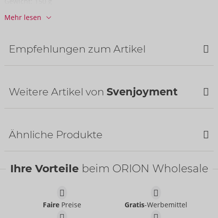
Gewicht:
150 g
Mehr lesen
Verpackung
Breite:
15 cm
Höhe:
3,8 cm
Empfehlungen zum Artikel
Länge:
20,5 cm
Informationen
VE / Karton:
50
Weitere Artikel von
Svenjoyment
Art.-Nr.:
21003981741
Barcode:
4024144670673 (EAN-13)
Bestseller
Zolltarifnummer:
61130090
Herkunftsland:
CN
Ähnliche Produkte
Ihre Vorteile
beim ORION Wholesale
Shirt
Svenjoyment
- ORION Brand
21620241701
Faire
Preise
Gratis
-Werbemittel
UVP:
44,95 €
Pants