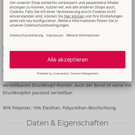
Details im Wetlook
Mit Metall-Cockring an Riemen
Cockriemen in Länge verstellbar
Bund passend verstellbar
Weich & elastisch für hohen Tragekomfort
Offen für alles!
Komplett schrittoffene Pants von Svenjoyment in feiner Netz-
Transparenz mit stylischen Wetlook-Details und silberfarbenen
Accessoires. Rundum weich und elastisch für hohen
Tragekomfort. Mit Cockring (Ø 3,9 cm) aus Metall an
verstellbarem Druckknopf-Riemen. Auch der Bund ist vorne mit
Druckknöpfen passend verstellbar.
90% Polyester, 10% Elasthan. Polyurethan-Beschichtung.
Daten & Eigenschaften