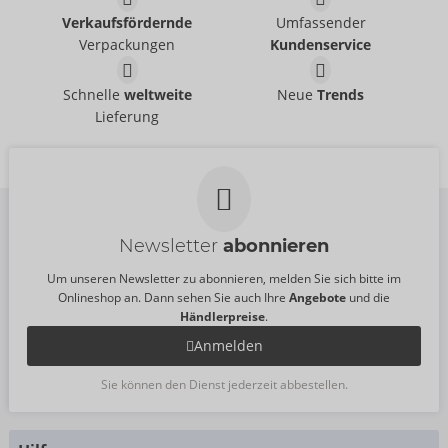
Pants
Verkaufsfördernde
Umfassender
Svenjoyment
- ORION Brand
Svenjoyment
- ORION Brand
21336871711
Verpackungen
Kundenservice
21004101701
UVP:
44,95 €
UVP:
39,95 €
Pants
Pants
Schnelle
weltweite
Neue
Trends
Svenjoyment
Svenjoyment
- ORION Brand
- ORION Brand
Lieferung
21004101741
21334401741
UVP:
39,95 €
UVP:
39,95 €
Newsletter
abonnieren
Um unseren Newsletter zu abonnieren, melden Sie sich bitte im
Onlineshop an. Dann sehen Sie auch Ihre
Angebote
und die
Händlerpreise
.
Anmelden
Sie können den Dienst jederzeit abbestellen.