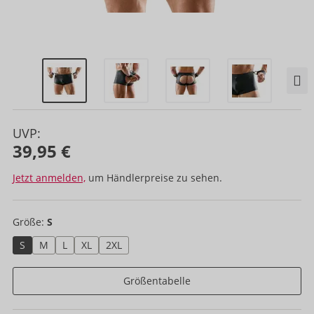
UVP:
39,95 €
Jetzt anmelden,
um Händlerpreise zu sehen.
Größe:
S
S
M
L
XL
2XL
Größentabelle