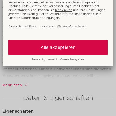
Softe Fesseln mit Klettverschlüssen
Weich & elastisch für hohen Tragekomfort
Pants mit Abenteuerlust & Fessel-Faktor!
Betonende Pants von Svenjoyment im coolen schwarzen
Mattlook. Aufregend po-frei und mit unterlegtem
Reißverschluss im Beutel. Rundum weich und elastisch für
hohen Tragekomfort. Als besonderes Extra sind 2
Fesselmanschetten inklusive – stylisch passend im Mattlook
und perfekt zur komfortablen Fixierung der Hände. Sie lassen
sich mühelos durch die Ringe hinten und seitlich am breiten
Stretchbund ziehen. Mit den Klettverschlüssen sind die soften
Manschetten schnell angelegt und passend verstellbar.
Mehr lesen
90% Polyester, 10% Elasthan, Polyurethan-Beschichtung.
Daten & Eigenschaften
Eigenschaften