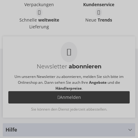
21336871711
21004281091
Verpackungen
Kundenservice
UVP:
44,95 €
UVP:
44,95 €
Pants
Pants
Schnelle
weltweite
Neue
Trends
Svenjoyment
Svenjoyment
- ORION Brand
- ORION Brand
Lieferung
21335981701
21204701701
UVP:
45,95 €
UVP:
49,95 €
Newsletter
abonnieren
Um unseren Newsletter zu abonnieren, melden Sie sich bitte im
Onlineshop an. Dann sehen Sie auch Ihre
Angebote
und die
Händlerpreise
.
Anmelden
Sie können den Dienst jederzeit abbestellen.
Hilfe