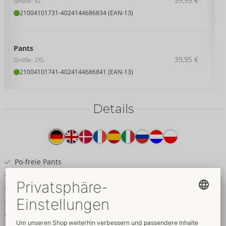
39,95 €
Größe: XL
21004101731
-
4024144686834 (EAN-13)
Pants
39,95 €
Größe: 2XL
21004101741
-
4024144686841 (EAN-13)
Details
Produkttext
Po-freie Pants
Inklusive Fesselmanschetten für Hände
Edler schwarzer Mattlook
Unterlegter Reißverschluss im Beutel
Fessel-Ringe am Komfortbund