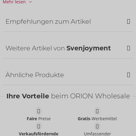
Mehr lesen
Informationen
VE / Karton:
50
Art.-Nr.:
21004101701
Empfehlungen zum Artikel
Barcode:
4024144686803 (EAN-13)
Zolltarifnummer:
61130090
Herkunftsland:
CN
Weitere Artikel von
Svenjoyment
Bestseller
Ähnliche Produkte
Ihre Vorteile
beim ORION Wholesale
Pants
Svenjoyment
- ORION Brand
21336011701
Faire
Preise
Gratis
-Werbemittel
UVP:
49,95 €
Pants
Hüftgurt
Verkaufsfördernde
Umfassender
Svenjoyment
Svenjoyment
- ORION Brand
- ORION Brand