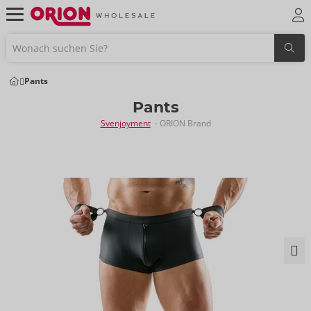
Pants
Pants
Svenjoyment
- ORION Brand