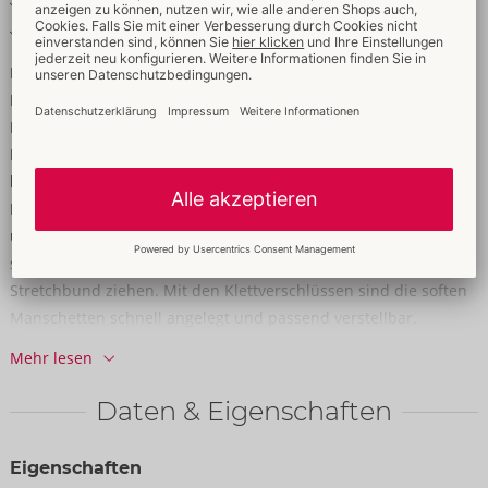
Softe Fesseln mit Klettverschlüssen
Weich & elastisch für hohen Tragekomfort
Pants mit Abenteuerlust & Fessel-Faktor!
Betonende Pants von Svenjoyment im coolen schwarzen
Mattlook. Aufregend po-frei und mit unterlegtem
Reißverschluss im Beutel. Rundum weich und elastisch für
hohen Tragekomfort. Als besonderes Extra sind 2
Fesselmanschetten inklusive – stylisch passend im Mattlook
und perfekt zur komfortablen Fixierung der Hände. Sie lassen
sich mühelos durch die Ringe hinten und seitlich am breiten
Stretchbund ziehen. Mit den Klettverschlüssen sind die soften
Manschetten schnell angelegt und passend verstellbar.
Mehr lesen
90% Polyester, 10% Elasthan, Polyurethan-Beschichtung.
Daten & Eigenschaften
Eigenschaften