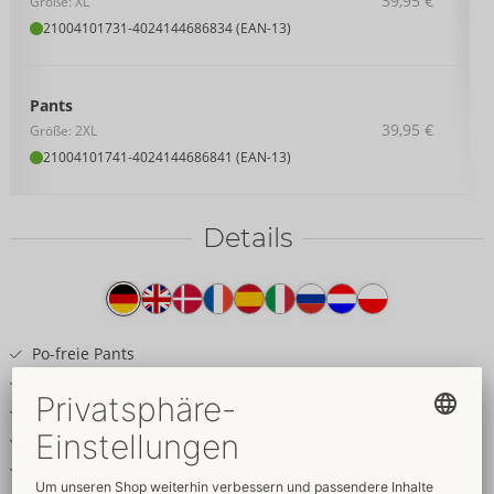
39,95 €
Größe: XL
21004101731
-
4024144686834 (EAN-13)
Pants
39,95 €
Größe: 2XL
21004101741
-
4024144686841 (EAN-13)
Details
Produkttext
Po-freie Pants
Inklusive Fesselmanschetten für Hände
Edler schwarzer Mattlook
Unterlegter Reißverschluss im Beutel
Fessel-Ringe am Komfortbund