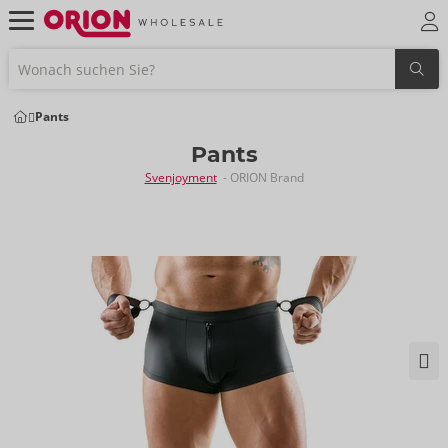
Pants
Pants
Svenjoyment
- ORION Brand