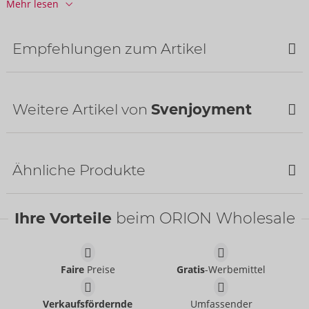
Mehr lesen
Informationen
VE / Karton:
50
Art.-Nr.:
21004101711
Empfehlungen zum Artikel
Barcode:
4024144686810 (EAN-13)
Zolltarifnummer:
61130090
Herkunftsland:
CN
Weitere Artikel von
Svenjoyment
Bestseller
Ähnliche Produkte
Bestseller
Ihre Vorteile
beim ORION Wholesale
Pants
Svenjoyment
- ORION Brand
21336011701
Faire
Preise
Gratis
-Werbemittel
UVP:
49,95 €
Shirt
Pants
Verkaufsfördernde
Umfassender
Svenjoyment
- ORION Brand