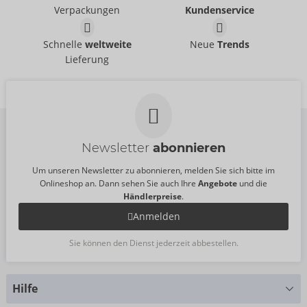
Svenjoyment
- ORION Brand
21621301701
Verpackungen
Kundenservice
21336871711
UVP:
44,95 €
UVP:
44,95 €
Pants
Pants
Schnelle
weltweite
Neue
Trends
Svenjoyment
Svenjoyment
- ORION Brand
- ORION Brand
Lieferung
21336871711
21335981711
UVP:
44,95 €
UVP:
45,95 €
Newsletter
abonnieren
Um unseren Newsletter zu abonnieren, melden Sie sich bitte im
Onlineshop an. Dann sehen Sie auch Ihre
Angebote
und die
Händlerpreise
.
Anmelden
Sie können den Dienst jederzeit abbestellen.
Hilfe