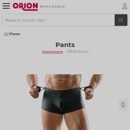
Pants
Pants
Svenjoyment
- ORION Brand