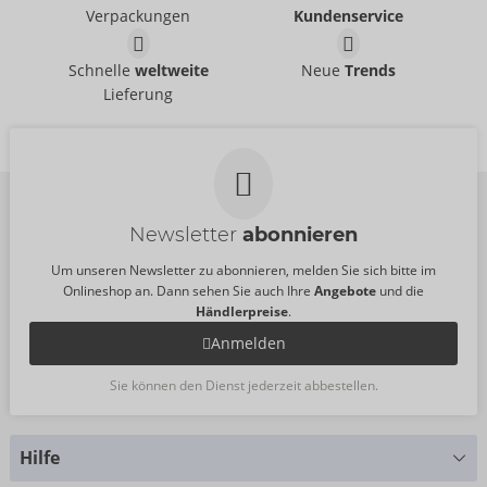
21336871711
21621301701
Verpackungen
Kundenservice
UVP:
44,95 €
UVP:
44,95 €
Pants
Pants
Schnelle
weltweite
Neue
Trends
Svenjoyment
Svenjoyment
- ORION Brand
- ORION Brand
Lieferung
21335981741
21333931741
UVP:
45,95 €
UVP:
34,95 €
Newsletter
abonnieren
Um unseren Newsletter zu abonnieren, melden Sie sich bitte im
Onlineshop an. Dann sehen Sie auch Ihre
Angebote
und die
Händlerpreise
.
Anmelden
Sie können den Dienst jederzeit abbestellen.
Hilfe