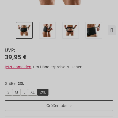
UVP:
39,95 €
Jetzt anmelden,
um Händlerpreise zu sehen.
Größe:
2XL
S
M
L
XL
2XL
Größentabelle