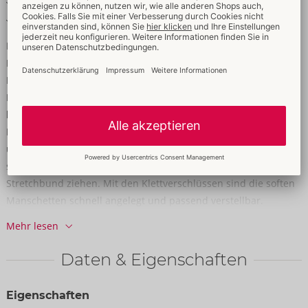
Softe Fesseln mit Klettverschlüssen
Weich & elastisch für hohen Tragekomfort
Pants mit Abenteuerlust & Fessel-Faktor!
Betonende Pants von Svenjoyment im coolen schwarzen
Mattlook. Aufregend po-frei und mit unterlegtem
Reißverschluss im Beutel. Rundum weich und elastisch für
hohen Tragekomfort. Als besonderes Extra sind 2
Fesselmanschetten inklusive – stylisch passend im Mattlook
und perfekt zur komfortablen Fixierung der Hände. Sie lassen
sich mühelos durch die Ringe hinten und seitlich am breiten
Stretchbund ziehen. Mit den Klettverschlüssen sind die soften
Manschetten schnell angelegt und passend verstellbar.
Mehr lesen
90% Polyester, 10% Elasthan, Polyurethan-Beschichtung.
Daten & Eigenschaften
Eigenschaften