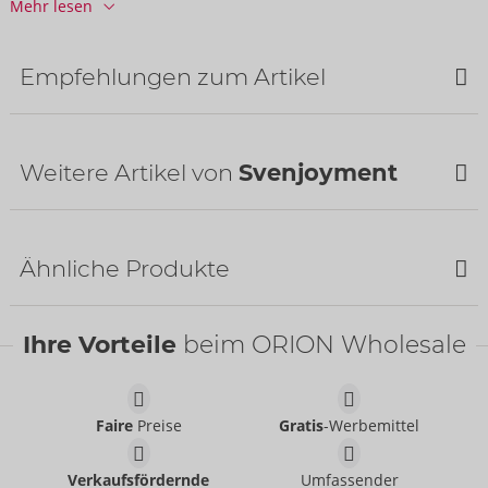
Mehr lesen
Informationen
VE / Karton:
50
Art.-Nr.:
21004101741
Empfehlungen zum Artikel
Barcode:
4024144686841 (EAN-13)
Zolltarifnummer:
61130090
Herkunftsland:
CN
Weitere Artikel von
Svenjoyment
Bestseller
Ähnliche Produkte
Ihre Vorteile
beim ORION Wholesale
Pants
Svenjoyment
- ORION Brand
21336011701
Faire
Preise
Gratis
-Werbemittel
UVP:
49,95 €
Pants
Shirt
Verkaufsfördernde
Umfassender
Svenjoyment
Svenjoyment
- ORION Brand
- ORION Brand