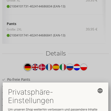
39,95 €
Größe: XL
21004101731
-
4024144686834 (EAN-13)
Pants
39,95 €
Größe: 2XL
21004101741
-
4024144686841 (EAN-13)
Details
Produkttext
Po-freie Pants
Inklusive Fesselmanschetten für Hände
Edler schwarzer Mattlook
Unterlegter Reißverschluss im Beutel
Fessel-Ringe am Komfortbund