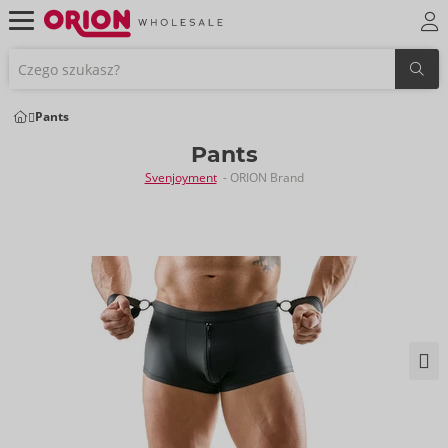
Pants
Pants
Svenjoyment
- ORION Brand