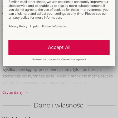
Miękkie mankiety zapinane na rzepy
Miękkie i elastyczne dla wysokiego komfortu noszenia
Spodnie z poczuciem przygody i zniewolenia!
Podkreślające spodnie od Svenjoyment w chłodnym czarnym
matowym wyglądzie. Ekscytująco pozbawione dołu i z zamkiem
błyskawicznym w saszetce. Miękkie i elastyczne dla wysokiego
komfortu noszenia. Jako specjalny dodatek dołączone są 2
mankiety na kostki - stylowo dopasowane w matowym wyglądzie
i idealne do wygodnego zabezpieczenia dłoni. Można je bez
wysiłku przeciągnąć przez pierścienie z tyłu i po bokach
szerokiego elastycznego pasa. Miękkie mankiety można szybko
założyć i dopasować za pomocą zapięć na rzepy.
Czytaj dalej
90% poliester, 10% elastan, powłoka poliuretanowa.
Dane i własności