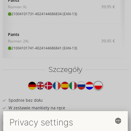
Pants
39,95 €
Rozmiar: XL
21004101731
-
4024144686834 (EAN-13)
Pants
39,95 €
Rozmiar: 2XL
21004101741
-
4024144686841 (EAN-13)
Szczegóły
Tekst
na
produkcie
Spodnie bez dołu
W zestawie mankiety na ręce
Elegancki czarny matowy wygląd
Kryty zamek błyskawiczny w saszetce
Pierścienie na mankietach na wygodnym pasku