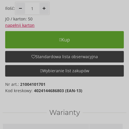
Ilość:
JO / karton: 50
napełnij karton
Kup
Standardowa lista obserwacyjna
Wybieranie list zakupów
Nr art.:
21004101701
Kod kreskowy:
4024144686803 (EAN-13)
Warianty