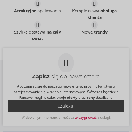
Svenjoyment
Svenjoyment
- ORION Brand
- ORION Brand
21336871711
21621301701
Atrakcyjne
opakowania
Kompleksowa
obsługa
Cena sugerowana:
44,95 €
Cena sugerowana:
44,95 €
klienta
Pants
Pants
Svenjoyment
Svenjoyment
- ORION Brand
- ORION Brand
Szybka dostawa
na cały
Nowe
trendy
21335981701
21204701701
świat
Cena sugerowana:
45,95 €
Cena sugerowana:
49,95 €
Zapisz
się do newslettera
Aby zapisać się do naszego newslettera, prosimy Państwa o
zarejestrowanie się w sklepie internetowym. Wówczas będziecie
Państwo mogli widzieć swoje
oferty
oraz
ceny
detaliczne.
Zaloguj
W dowolnym momencie możesz
zrezygnować
z usługi.