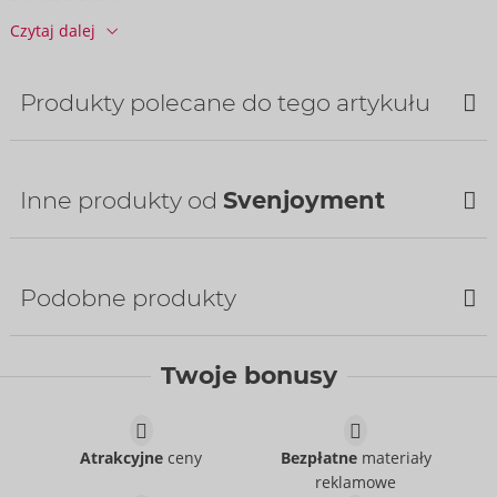
Czytaj dalej
Informacje
JO / karton:
50
Nr art.:
21004101701
Produkty polecane do tego artykułu
Kod kreskowy:
4024144686803 (EAN-13)
Numer taryfy celnej:
61130090
Kraj pochodzenia:
CN
Inne produkty od
Svenjoyment
Bestseller
Podobne produkty
Twoje bonusy
Pants
Svenjoyment
- ORION Brand
21336011701
Atrakcyjne
ceny
Bezpłatne
materiały
Cena sugerowana:
49,95 €
reklamowe
Pants
Shirt