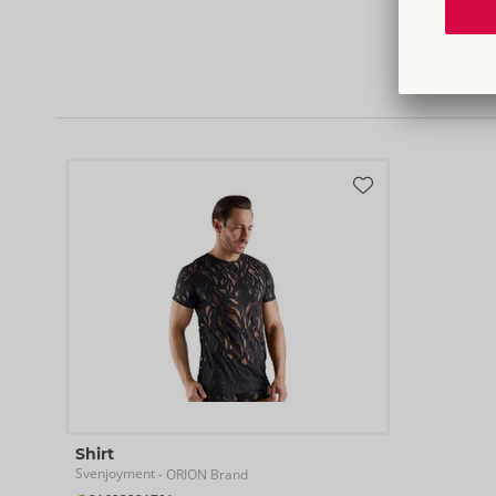
Shirt
Svenjoyment
- ORION Brand