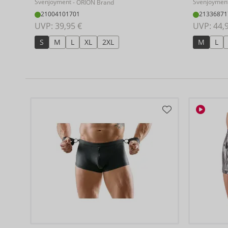
Svenjoyment
Svenjoymen
- ORION Brand
21004101701
21336871
UVP: 
39,95 €
UVP: 
44,
S
M
L
XL
2XL
M
L