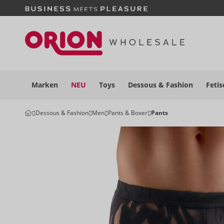
Marken
NEU
Toys
Dessous
& Fashion
Fetis
Dessous & Fashion
Men
Pants & Boxer
Pants