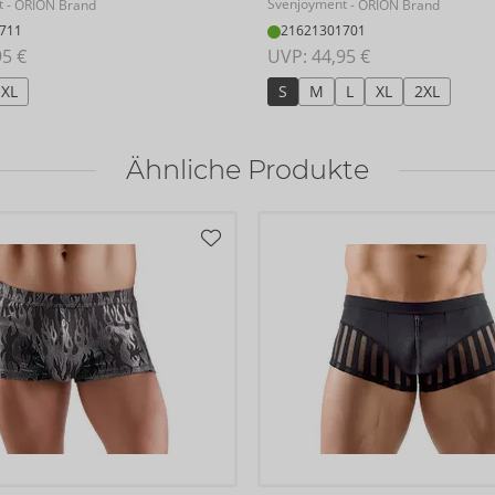
t
Svenjoyment
- ORION Brand
- ORION Brand
711
21621301701
95 €
UVP: 
44,95 €
XL
S
M
L
XL
2XL
Ähnliche Produkte