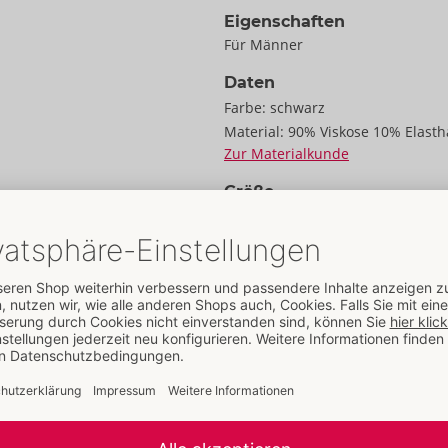
Eigenschaften
Für Männer
Daten
Farbe:
schwarz
Material:
90% Viskose 10% Elast
Zur Materialkunde
Größe
Größe:
S
fter Ausbrenner-Optik –
Gewicht:
95 g
ollen Wechselspiel. Mit
h anschmiegsam für
Verpackung
Breite:
15 cm
Höhe:
3,5 cm
Länge:
21 cm
Informationen
VE / Karton:
57
Art.-Nr.:
21335981701