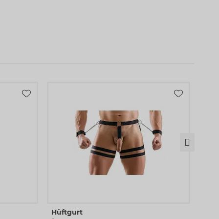
Stri
Hüftgurt
Sven