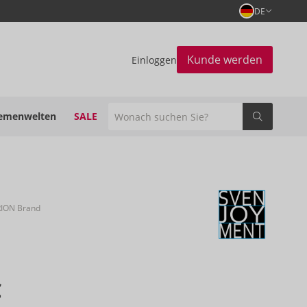
DE
Kunde werden
Einloggen
emenwelten
SALE
RION Brand
€