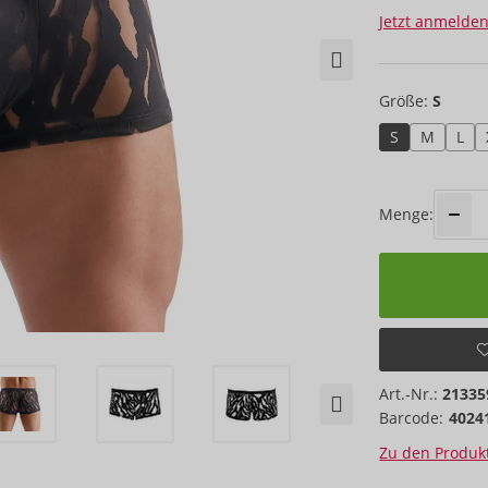
Jetzt anmelden
Größe:
S
S
M
L
Menge:
Art.-Nr.:
21335
Barcode:
4024
Zu den Produkt