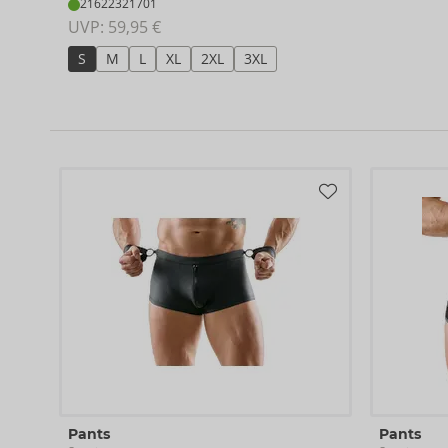
21622321701
UVP: 
59,95 €
S
M
L
XL
2XL
3XL
Pants
Pants