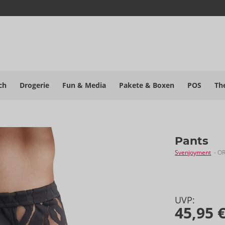
ch
Drogerie
Fun & Media
Pakete
& Boxen
POS
Th
Pants
Svenjoyment
- O
UVP:
45,95 