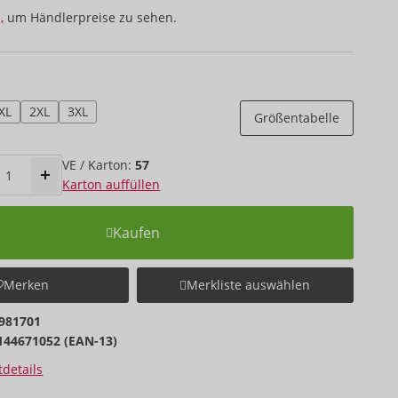
,
um Händlerpreise zu sehen.
XL
2XL
3XL
Größentabelle
VE / Karton:
57
Karton auffüllen
Kaufen
Merken
Merkliste auswählen
981701
144671052 (EAN-13)
details