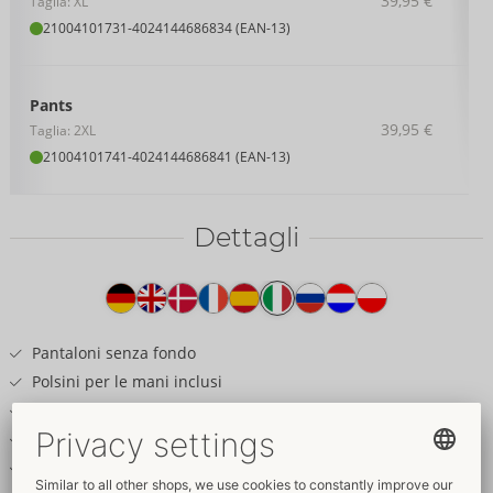
39,95 €
Taglia: XL
21004101731
-
4024144686834 (EAN-13)
Pants
39,95 €
Taglia: 2XL
21004101741
-
4024144686841 (EAN-13)
Dettagli
Testo
del
prodotto
Pantaloni senza fondo
Polsini per le mani inclusi
Elegante look nero opaco
Zip nascosta nel marsupio
Anelli sul girovita comfort