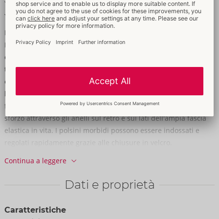
Polsini morbidi con chiusura a velcro
Morbidi ed elasticizzati per un elevato comfort di vestibilità
Pantaloni con un senso di avventura e fattore bondage!
Pantaloni enfatizzanti di Svenjoyment in un fresco look nero
opaco. Eccitantemente senza slip e con una cerniera sotto la
tasca. Morbidi ed elasticizzati su tutta la superficie per un
elevato comfort. Come extra speciale, sono inclusi 2 polsini per
le caviglie, elegantemente abbinati in look opaco e perfetti per
fissare comodamente le mani. Possono essere tirati senza
sforzo attraverso gli anelli sul retro e sui lati dell'ampia fascia
elastica in vita. I polsini morbidi possono essere indossati e
regolati rapidamente grazie alle chiusure in velcro.
Continua a leggere
90% poliestere, 10% elastan, rivestimento in poliuretano.
Dati e proprietà
Caratteristiche