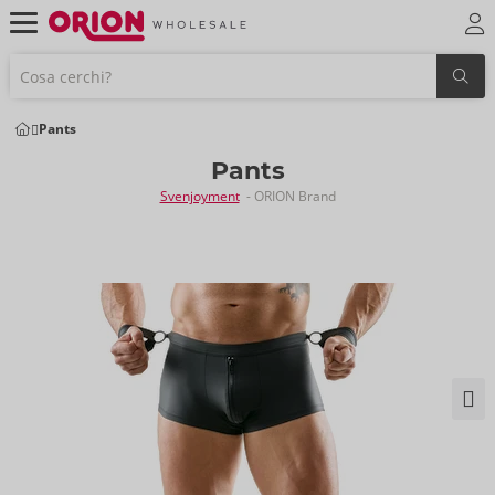
Pants
Pants
Svenjoyment
- ORION Brand