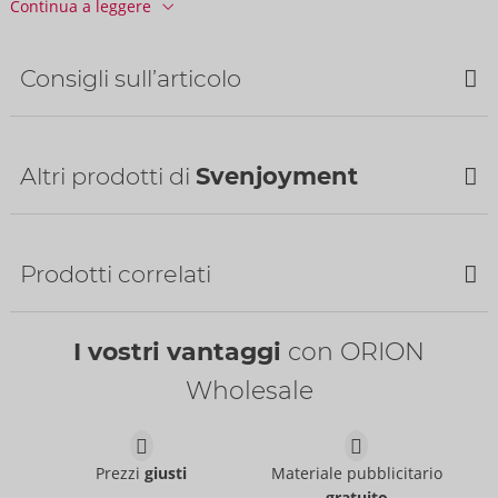
Continua a leggere
Informazioni
CONF. / Cartone:
50
N. art.:
21004101701
Consigli sull’articolo
Codice a barre:
4024144686803 (EAN-13)
Codice doganale:
61130090
Paese di origine:
CN
Altri prodotti di
Svenjoyment
Bestseller
Prodotti correlati
I vostri vantaggi
con ORION
Pants
Wholesale
Svenjoyment
- ORION Brand
21336011701
PI:
49,95 €
Pants
Shirt
Prezzi
giusti
Materiale pubblicitario
Svenjoyment
Svenjoyment
- ORION Brand
- ORION Brand
gratuito