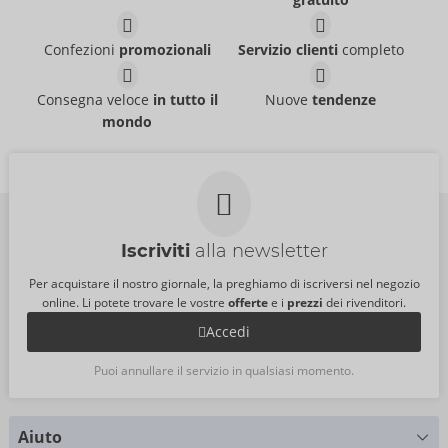
21336871711
21621301701
PI:
44,95 €
PI:
44,95 €
Confezioni
promozionali
Servizio clienti
completo
Pants
Pants
Svenjoyment
Svenjoyment
- ORION Brand
- ORION Brand
Consegna veloce
in tutto il
Nuove
tendenze
21335981701
21204701701
PI:
45,95 €
PI:
49,95 €
mondo
Iscriviti
alla newsletter
Per acquistare il nostro giornale, la preghiamo di iscriversi nel negozio
online. Li potete trovare le vostre
offerte
e i
prezzi
dei rivenditori.
Accedi
Puoi annullare il servizio in qualsiasi momento.
Aiuto