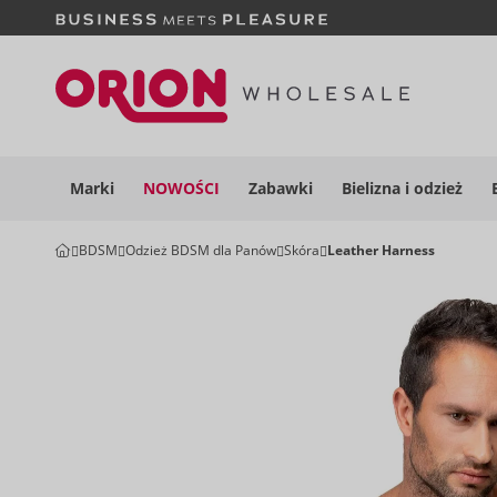
Marki
NOWOŚCI
Zabawki
Bielizna i
odzież
BDSM
Odzież BDSM dla Panów
Skóra
Leather Harness