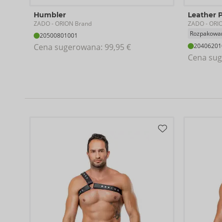
Humbler
Leather 
ZADO
ZADO
- ORION Brand
- ORI
Rozpakowa
20500801001
Cena sugerowana: 
99,95 €
20406201
Cena sug