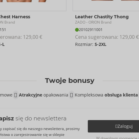
Chest Harness
Leather Chastity Thong
ZADO
ON Brand
- ORION Brand
151
20102911001
erowana: 
129,00 €
Cena sugerowana: 
129,00 €
S-L
Rozmiar:
S-2XL
Twoje bonusy
lamowe
Atrakcyjne
opakowania
Kompleksowa
obsługa klienta
apisz
się do newslettera
Zaloguj
y zapisać się do naszego newslettera, prosimy
ństwa o zarejestrowanie się w sklepie
W dowolnym momencie 