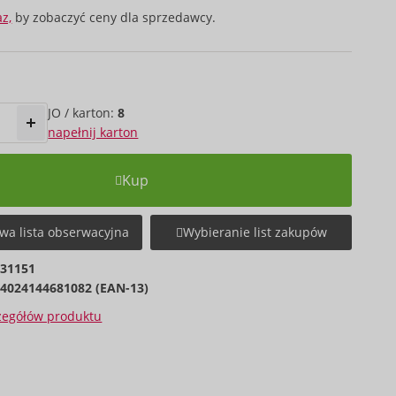
az,
by zobaczyć ceny dla sprzedawcy.
JO / karton:
8
napełnij karton
Kup
wa lista obserwacyjna
Wybieranie list zakupów
831151
4024144681082 (EAN-13)
czegółów produktu