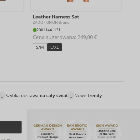
Har
Leather Harness Set
ZAD
ZADO
- ORION Brand
20
20011441131
Cen
Cena sugerowana: 
249,00 €
Rozm
S/M
L/XL
Szybka dostawa
na cały świat
Nowe
trendy
możesz