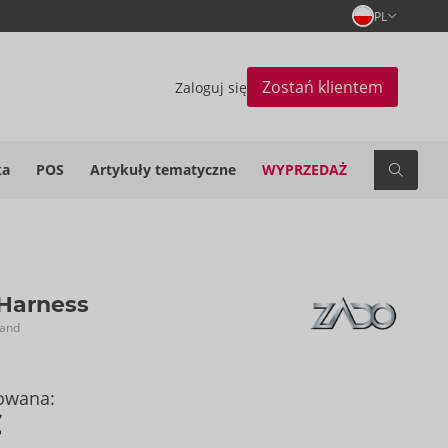
PL
Zostań klientem
Zaloguj się
ka
POS
Artykuły tematyczne
WYPRZEDAŻ
 Harness
rand
owana:
€