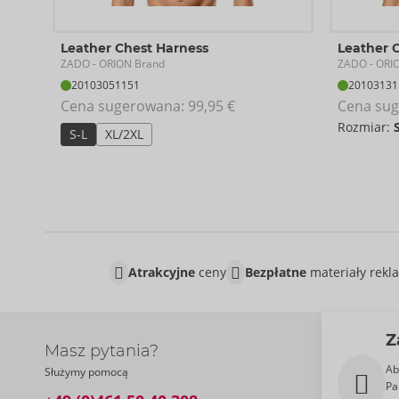
Leather Chest Harness
Leather 
ZADO
ZADO
- ORION Brand
- ORI
20103051151
20103131
Cena sugerowana: 
99,95 €
Cena sug
Rozmiar:
S-L
XL/2XL
Atrakcyjne
ceny
Bezpłatne
materiały rek
Z
Masz pytania?
Ab
Służymy pomocą
Pa