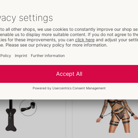
na bezpośrednio na
Nr art.:
20102831151
ciąga wzrok!
Kod kreskowy:
4024144681082 (E
13)
Czytaj dalej
Numer taryfy celnej:
42031000
Kraj pochodzenia:
IN
Dostępność
Inne produkty od
ZADO
następna dostawa:
44/2026