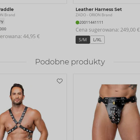
Paddle
Leather Harness Set
ZADO
ON Brand
- ORION Brand
ny
20011441111
000
Cena sugerowana: 
249,00 €
erowana: 
44,95 €
S/M
L/XL
Podobne produkty