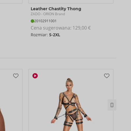
Leather Chastity Thong
Leat
ZADO
ZAD
- ORION Brand
20102911001
20
Cena sugerowana: 
129,00 €
Cen
Rozmiar:
S-2XL
S-L