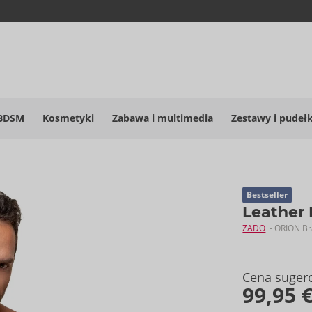
BDSM
Kosmetyki
Zabawa i multimedia
Zestawy i pudeł
Bestseller
Leather
ZADO
- ORION B
Cena suger
99,95 