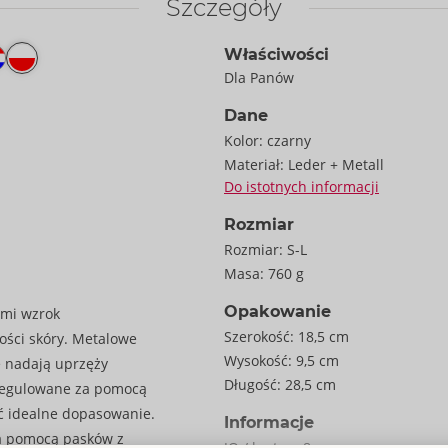
Szczegóły
Właściwości
Dla Panów
Dane
Kolor:
czarny
Materiał:
Leder + Metall
Do istotnych informacji
Rozmiar
Rozmiar:
S-L
Masa:
760 g
Opakowanie
ymi wzrok
Szerokość:
18,5 cm
ości skóry. Metalowe
Wysokość:
9,5 cm
ie nadają uprzęży
Długość:
28,5 cm
 regulowane za pomocą
ać idealne dopasowanie.
Informacje
a pomocą pasków z
JO / karton:
8