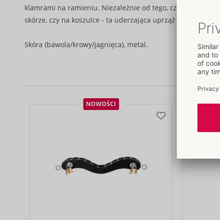
klamrami na ramieniu. Niezależnie od tego, czy jest noszo
skórze, czy na koszulce - ta uderzająca uprząż zawsze przy
Skóra (bawola/krowy/jagnięca), metal.
NOWOŚCI