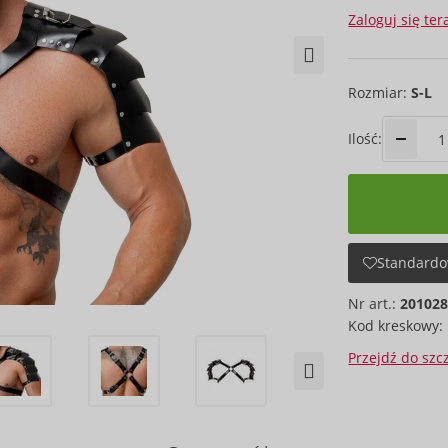
Zaloguj się ter
Rozmiar:
S-L
Ilość:
Standardo
Nr art.:
20102
Kod kreskowy:
Przejdź do sz