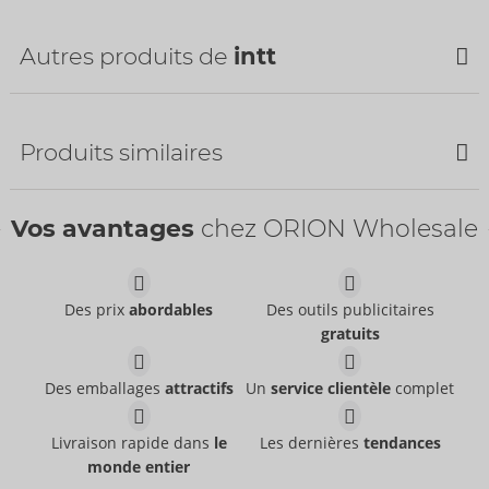
Autres produits de
intt
Produits similaires
Vos avantages
chez ORION Wholesale
Des prix
abordables
Des outils publicitaires
gratuits
Hydra Plus
Suck My Clit
intt
intt
06316800000
Des emballages
attractifs
Un
service clientèle
complet
06317100000
PPC:
14,95 €
PPC:
25,95 €
Dimensions :
100 ml
Deep Throat
Blackberry Vibration!
Livraison rapide dans
le
Les dernières
tendances
Contenu :
15 ml
intt
intt
monde entier
06308530000
06313960000