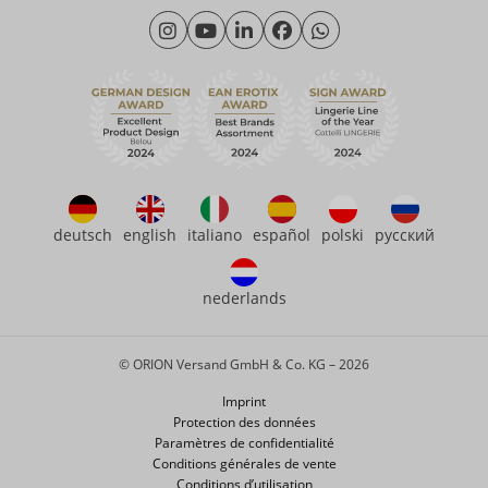
Lundi - Jeudi: 09h00 - 16h00
Qui sommes-nous
Vendredi: 09h00 - 15h00
Durabilité
eroFame
Service client
Questions fréquemment posées (FAQ)
deutsch
english
italiano
español
polski
русский
nederlands
© ORION Versand GmbH & Co. KG – 2026
Imprint
Protection des données
Paramètres de confidentialité
Conditions générales de vente
Conditions d’utilisation