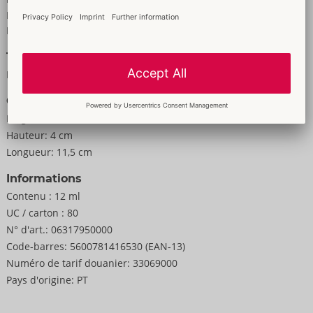
Pour les femmes
Pour les hommes
Taille
Poids:
35 g
Conditionnement
Largeur:
4 cm
Hauteur:
4 cm
Longueur:
11,5 cm
Informations
Contenu :
12 ml
UC / carton :
80
N° d'art.:
06317950000
Code-barres:
5600781416530 (EAN-13)
Numéro de tarif douanier:
33069000
Pays d'origine:
PT