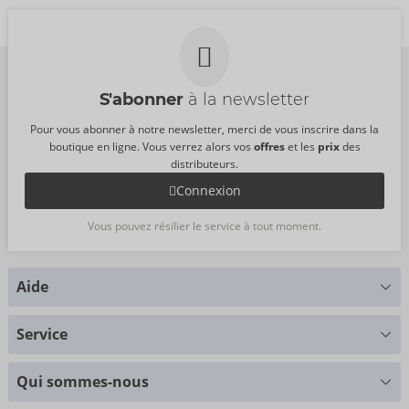
PPC:
15,99 €
PPC:
21,95 €
Dimensions :
12 ml
Dimensions :
15 ml
S'abonner
à la newsletter
Pour vous abonner à notre newsletter, merci de vous inscrire dans la
boutique en ligne. Vous verrez alors vos
offres
et les
prix
des
distributeurs.
Connexion
Vous pouvez résilier le service à tout moment.
Aide
Vous avez des questions ?
Service
Nous nous faisons un plaisir de vous aider
Tableau des tailles
+49 (0)461 50 40 308
Qui sommes-nous
Science des matériaux