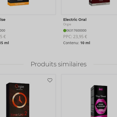
lse
Electric Oral
Orgie
000
06317600000
5 €
PPC: 
23,95 €
15 ml
Contenu:
10 ml
Produits similaires