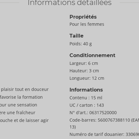
Informations détaillées
Propriétés
Pour les femmes
Taille
Poids:
40 g
Conditionnement
Largeur:
6 cm
Hauteur:
3 cm
Longueur:
12 cm
plaisir tout en douceur
Informations
favorise la formation
Contenu :
15 ml
pour une sensation
UC / carton :
143
fère une fraîcheur
N° d'art.:
06317520000
Code-barres:
5600767388110 (EA
bouche et de laisser agir
13)
Numéro de tarif douanier:
33069