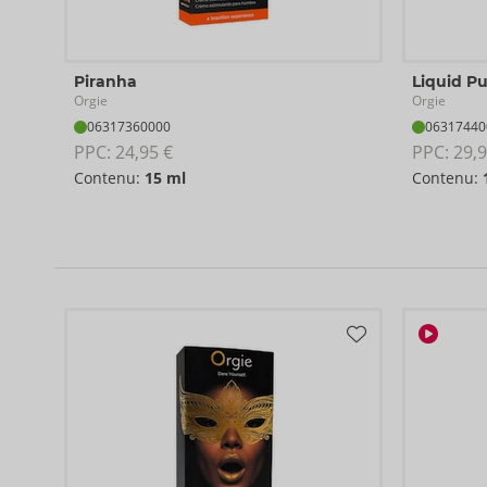
Piranha
Liquid Pu
Orgie
Orgie
06317360000
06317440
PPC: 
24,95 €
PPC: 
29,9
Contenu:
15 ml
Contenu: