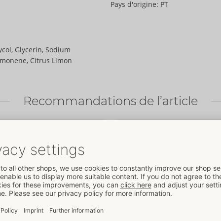
Pays d'origine:
PT
ycol, Glycerin, Sodium
Limonene, Citrus Limon
Recommandations de l’article