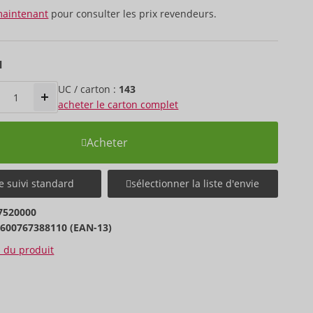
maintenant
pour consulter les prix revendeurs.
l
UC / carton :
143
acheter le carton complet
Acheter
e suivi standard
sélectionner la liste d'envie
7520000
5600767388110 (EAN-13)
s du produit