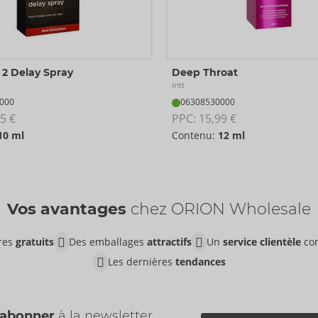
 2 Delay Spray
Deep Throat
intt
000
06308530000
5 €
PPC: 
15,99 €
10 ml
Contenu:
12 ml
Vos avantages
chez ORION Wholesale
ires
gratuits
Des emballages
attractifs
Un
service clientèle
co
Les dernières
tendances
'abonner
à la newsletter