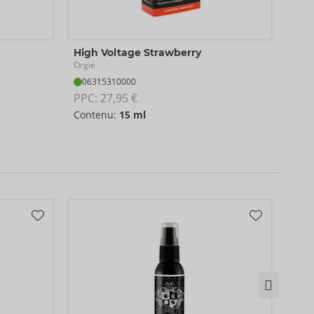
Tou
High Voltage Strawberry
Orgie
Orgie
06
06315310000
PPC:
PPC: 
27,95 €
Con
Contenu:
15 ml