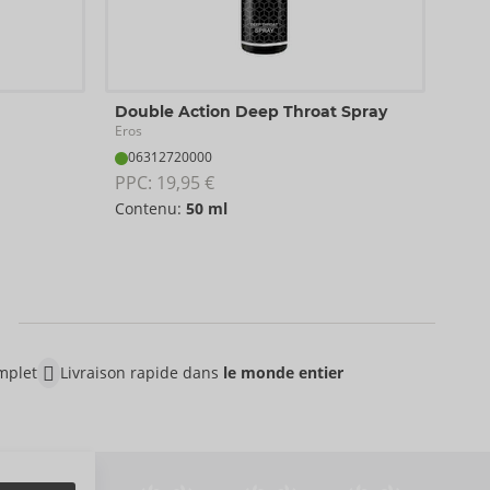
Dee
Double Action Deep Throat Spray
intt
Eros
06
06312720000
PPC:
PPC: 
19,95 €
Con
Contenu:
50 ml
mplet
Livraison rapide dans
le monde entier