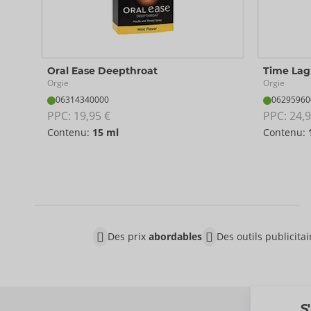
Oral Ease Deepthroat
Time Lag
Orgie
Orgie
06314340000
06295960
PPC: 
19,95 €
PPC: 
24,9
Contenu:
15 ml
Contenu:
Des prix
abordables
Des outils publicita
S