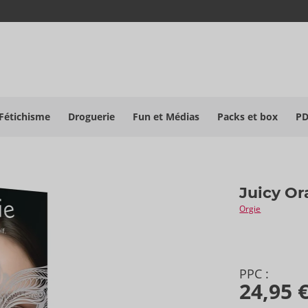
Fétichisme
Droguerie
Fun et Médias
Packs et box
P
Juicy Or
Orgie
PPC :
24,95 