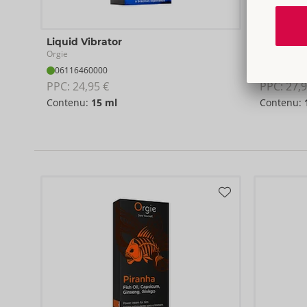
Liquid Vibrator
Intense 
Orgie
Orgie
06116460000
06116540
PPC: 
24,95 €
PPC: 
27,9
Contenu:
15 ml
Contenu: