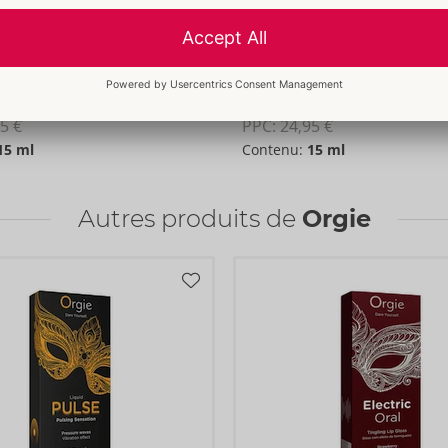
Orgasm 15 ml
Intense Orgasm Hemp
Orgie
000
06199220000
5 €
PPC: 
24,95 €
15 ml
Contenu:
15 ml
Autres produits de
Orgie