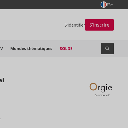
FR
S'inscrire
S'identifier
DV
Mondes thématiques
SOLDE
al
€