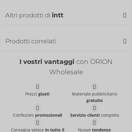
Altri prodotti di
intt
Prodotti correlati
I vostri vantaggi
con ORION
Wholesale
Hydra Plus
Prezzi
giusti
Materiale pubblicitario
Suck My Clit
intt
gratuito
intt
06316800000
06317100000
PI:
14,95 €
PI:
25,95 €
Confezioni
promozionali
Servizio clienti
completo
Taglia:
100 ml
Deep Throat
Blackberry Vibration!
Contenuto:
15 ml
intt
intt
06308530000
06313960000
Consegna veloce
in tutto il
Nuove
tendenze