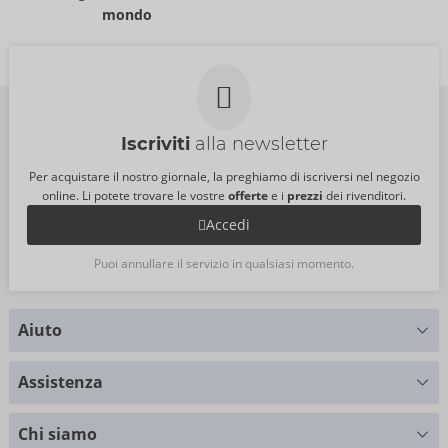
PI:
15,99 €
PI:
21,95 €
mondo
Taglia:
12 ml
Taglia:
15 ml
Iscriviti
alla newsletter
Per acquistare il nostro giornale, la preghiamo di iscriversi nel negozio
online. Li potete trovare le vostre
offerte
e i
prezzi
dei rivenditori.
Accedi
Puoi annullare il servizio in qualsiasi momento.
Aiuto
Hai delle domande?
Assistenza
Ti forniamo supporto
Tabella delle taglie
+49 (0)461 50 40 308
Chi siamo