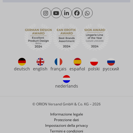
Cliente materiale
Lunedì - Giovedì: 09:00 - 16:00
Riguardo a noi
Venerdì: 09:00 - 15:00
Sostenibilità
eroFame
Assistenza clienti
Domande frequenti (FAQ)
deutsch
english
français
español
polski
русский
nederlands
© ORION Versand GmbH & Co. KG – 2026
Informazione legale
Protezione dati
Impostazioni della privacy
Termini e condizioni