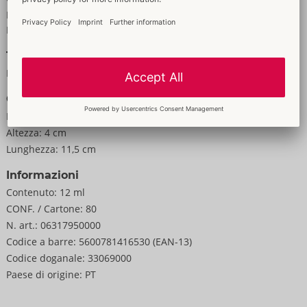
Per donne
Per uomini
Taglia
Peso:
35 g
Confezione
Larghezza:
4 cm
Altezza:
4 cm
Lunghezza:
11,5 cm
Informazioni
Contenuto:
12 ml
CONF. / Cartone:
80
N. art.:
06317950000
Codice a barre:
5600781416530 (EAN-13)
Codice doganale:
33069000
Paese di origine:
PT