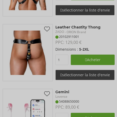
sélectionner la liste d'envie
Leather Chastity Thong
ZADO
- ORION Brand
20102911001
PPC: 
129,00 €
Dimensions :
S-2XL
Acheter
sélectionner la liste d'envie
Gemini
Lovense
54088650000
PPC: 
89,00 €