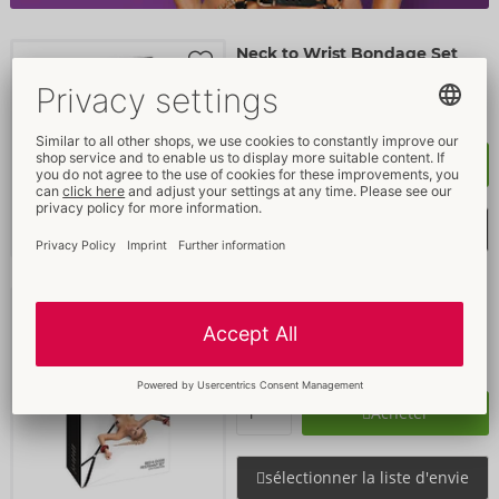
Neck to Wrist Bondage Set
Bad Kitty
- ORION Brand
50066350000
PPC: 
39,95 €
Acheter
sélectionner la liste d'envie
Bed/Door Restraint Set
Bad Kitty
- ORION Brand
50066510000
PPC: 
59,95 €
Acheter
sélectionner la liste d'envie