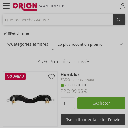
Fétichisme
Catégories et filtres
479
Produits trouvés
Humbler
NOUVEAU
ZADO
- ORION Brand
20500801001
PPC: 
99,95 €
Acheter
sélectionner la liste d'envie