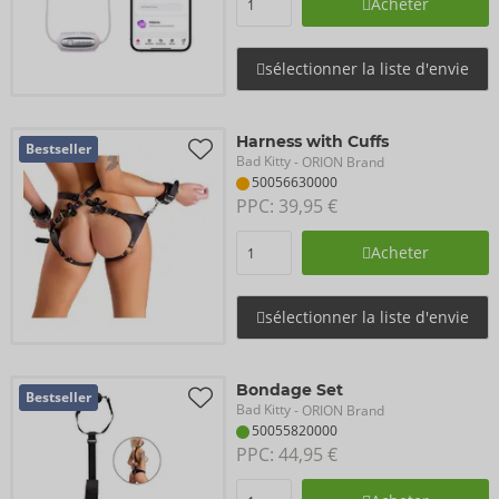
Acheter
sélectionner la liste d'envie
Harness with Cuffs
Bestseller
Bad Kitty
- ORION Brand
50056630000
PPC: 
39,95 €
Acheter
sélectionner la liste d'envie
Bondage Set
Bestseller
Bad Kitty
- ORION Brand
50055820000
PPC: 
44,95 €