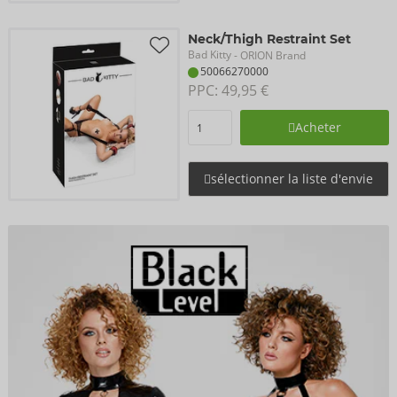
Neck/Thigh Restraint Set
Bad Kitty
- ORION Brand
50066270000
PPC: 
49,95 €
Acheter
sélectionner la liste d'envie