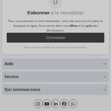
S'abonner
à la newsletter
Pour vous abonner à notre newsletter, merci de vous inscrire dans la
boutique en ligne. Vous verrez alors vos
offres
et les
prix
des
distributeurs.
Connexion
Vous pouvez résilier le service à tout moment.
Aide
Vous avez des questions ?
Service
Nous nous faisons un plaisir de vous aider
Tableau des tailles
+49 (0)461 50 40 308
Qui sommes-nous
Science des matériaux
Lundi - Jeudi: 09h00 - 16h00
Qui sommes-nous
Vendredi: 09h00 - 15h00
Durabilité