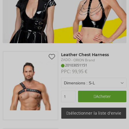
Leather Chest Harness
ZADO
- ORION Brand
20103051151
PPC: 
99,95 €
Acheter
sélectionner la liste d'envie