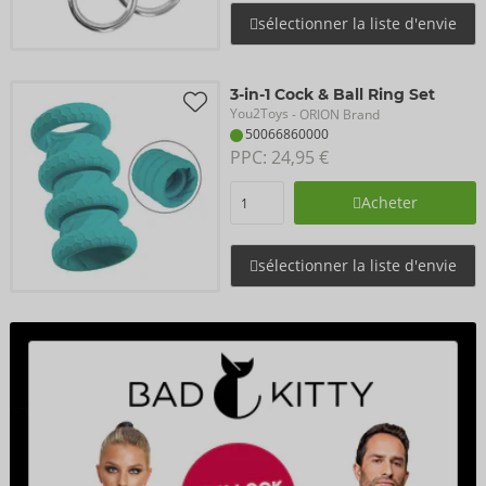
sélectionner la liste d'envie
3-in-1 Cock & Ball Ring Set
You2Toys
- ORION Brand
50066860000
PPC: 
24,95 €
Acheter
sélectionner la liste d'envie