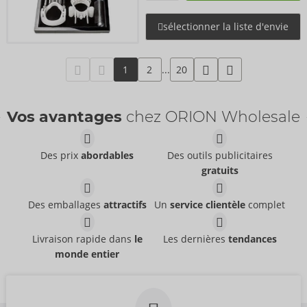
sélectionner la liste d'envie
1
2
...
20
Vos avantages
chez ORION Wholesale
Des prix
abordables
Des outils publicitaires
gratuits
Des emballages
attractifs
Un
service clientèle
complet
Livraison rapide dans
le
Les dernières
tendances
monde entier