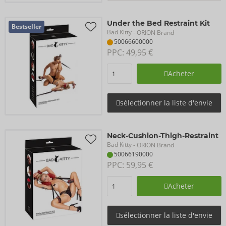
Under the Bed Restraint Kit
Bestseller
Bad Kitty
- ORION Brand
50066600000
PPC: 
49,95 €
Acheter
sélectionner la liste d'envie
Neck-Cushion-Thigh-Restraint
Bad Kitty
- ORION Brand
50066190000
PPC: 
59,95 €
Acheter
sélectionner la liste d'envie