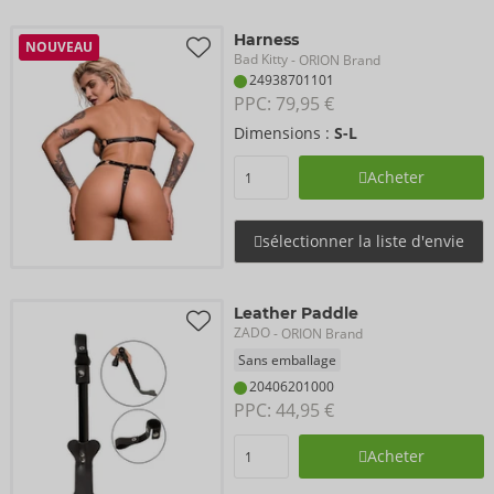
Harness
NOUVEAU
Bad Kitty
- ORION Brand
24938701101
PPC: 
79,95 €
Dimensions :
S-L
Acheter
sélectionner la liste d'envie
Leather Paddle
ZADO
- ORION Brand
Sans emballage
20406201000
PPC: 
44,95 €
Acheter