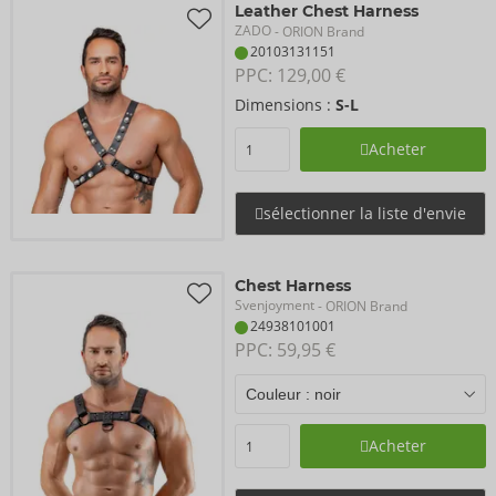
Leather Chest Harness
ZADO
- ORION Brand
20103131151
PPC: 
129,00 €
Dimensions :
S-L
Acheter
sélectionner la liste d'envie
Chest Harness
Svenjoyment
- ORION Brand
24938101001
PPC: 
59,95 €
Acheter