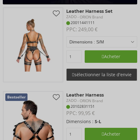
Leather Harness Set
ZADO
- ORION Brand
20011441111
PPC: 
249,00 €
Acheter
sélectionner la liste d'envie
Leather Harness
Bestseller
ZADO
- ORION Brand
20102831151
PPC: 
99,95 €
Dimensions :
S-L
Acheter