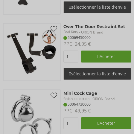
sélectionner la liste d'envie
Over The Door Restraint Set
Bad Kitty
- ORION Brand
50069450000
PPC: 
24,95 €
Acheter
sélectionner la liste d'envie
Mini Cock Cage
fetish collection
- ORION Brand
50064730000
PPC: 
49,95 €
Acheter