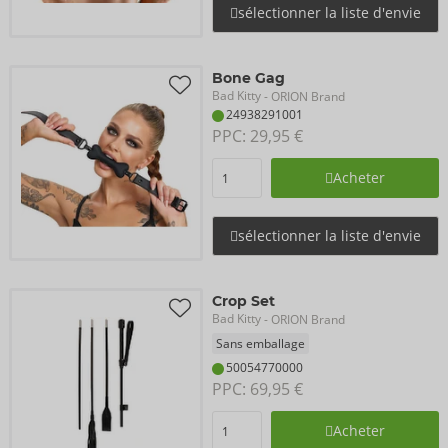
sélectionner la liste d'envie
Bone Gag
Bad Kitty
- ORION Brand
24938291001
PPC: 
29,95 €
Acheter
sélectionner la liste d'envie
Crop Set
Bad Kitty
- ORION Brand
Sans emballage
50054770000
PPC: 
69,95 €
Acheter