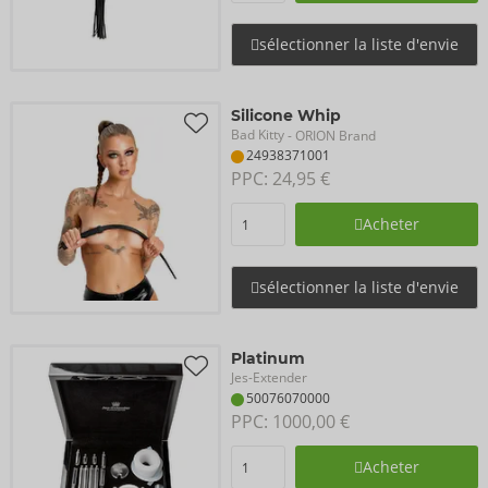
sélectionner la liste d'envie
Silicone Whip
Bad Kitty
- ORION Brand
24938371001
PPC: 
24,95 €
Acheter
sélectionner la liste d'envie
Platinum
Jes-Extender
50076070000
PPC: 
1000,00 €
Acheter