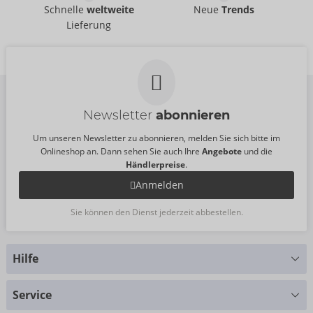
Größe:
100 ml
Deep Throat
Schnelle
weltweite
Neue
Trends
Inhalt:
15 ml
Blackberry Vibration!
intt
Lieferung
intt
06308530000
06313960000
UVP:
15,99 €
UVP:
21,95 €
Größe:
12 ml
Größe:
15 ml
Newsletter
abonnieren
Um unseren Newsletter zu abonnieren, melden Sie sich bitte im
Onlineshop an. Dann sehen Sie auch Ihre
Angebote
und die
Händlerpreise
.
Anmelden
Sie können den Dienst jederzeit abbestellen.
Hilfe
Sie haben Fragen?
Service
Wir helfen Ihnen gern weiter