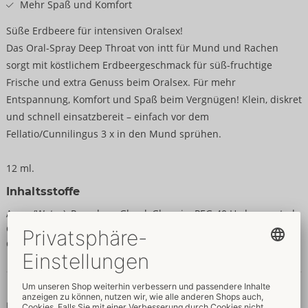
Mehr Spaß und Komfort
Süße Erdbeere für intensiven Oralsex!
Das Oral-Spray Deep Throat von intt für Mund und Rachen
sorgt mit köstlichem Erdbeergeschmack für süß-fruchtige
Frische und extra Genuss beim Oralsex. Für mehr
Entspannung, Komfort und Spaß beim Vergnügen! Klein, diskret
und schnell einsatzbereit – einfach vor dem
Fellatio/Cunnilingus 3 x in den Mund sprühen.
12 ml.
Inhaltsstoffe
Aqua (Water), Propylene Glycol, Glycerin, PEG-40 Hydrogenated
Castor Oil, Aroma, Sodium Saccharin, Benzyl Alcohol,
Chlorphenesin.
Daten & Eigenschaften
Eigenschaften