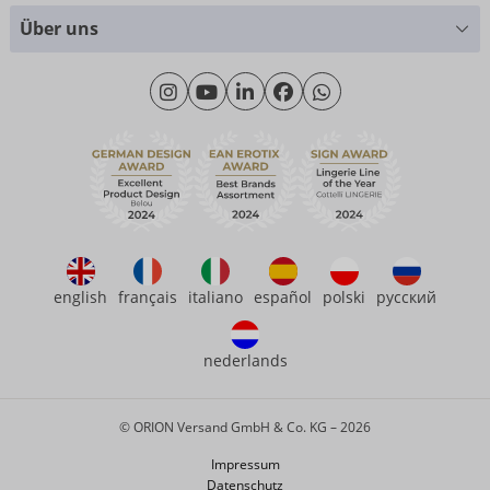
Größentabellen
+49 (0)461 50 40 308
Über uns
Materialkunde
Montag - Donnerstag: 09:00 - 16:00 Uhr
Wir über uns
Freitag: 09:00 - 15:00 Uhr
Nachhaltigkeit
eroFame
Kontakt
Häufige Fragen
english
français
italiano
español
polski
русский
nederlands
© ORION Versand GmbH & Co. KG – 2026
Impressum
Datenschutz