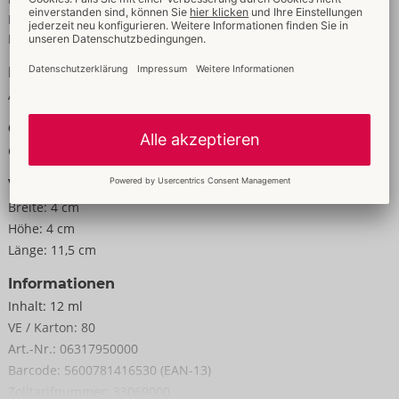
Für Frauen
Für Männer
Daten
Aroma:
Erdbeere
Größe
Gewicht:
35 g
Verpackung
Breite:
4 cm
Höhe:
4 cm
Länge:
11,5 cm
Informationen
Inhalt:
12 ml
VE / Karton:
80
Art.-Nr.:
06317950000
Barcode:
5600781416530 (EAN-13)
Zolltarifnummer:
33069000