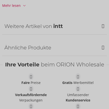
Herkunftsland:
PT
Mehr lesen
Weitere Artikel von
intt
Ähnliche Produkte
Ihre Vorteile
beim ORION Wholesale
Faire
Preise
Gratis
-Werbemittel
Hydra Plus
Suck My Clit
intt
Verkaufsfördernde
Umfassender
intt
06316800000
Verpackungen
Kundenservice
06317100000
UVP:
14,95 €
UVP:
25,95 €