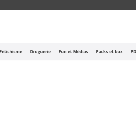
Fétichisme
Droguerie
Fun et Médias
Packs et box
P