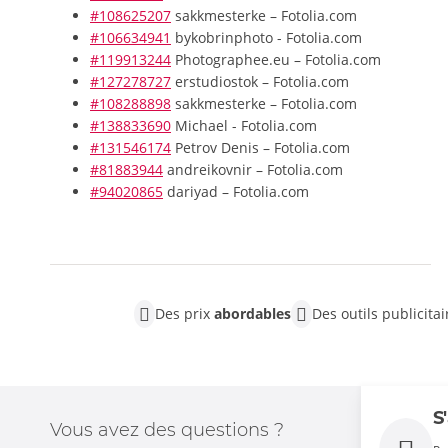
#108625207
sakkmesterke – Fotolia.com
#106634941
bykobrinphoto - Fotolia.com
#119913244
Photographee.eu – Fotolia.com
#127278727
erstudiostok – Fotolia.com
#108288898
sakkmesterke – Fotolia.com
#138833690
Michael - Fotolia.com
#131546174
Petrov Denis – Fotolia.com
#81883944
andreikovnir – Fotolia.com
#94020865
dariyad – Fotolia.com
Des prix
abordables
Des outils publicita
S
Vous avez des questions ?