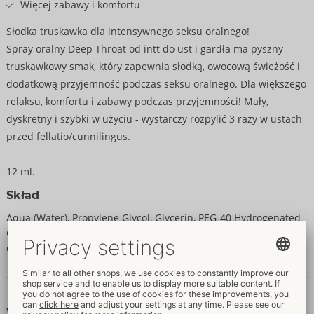
Więcej zabawy i komfortu
Słodka truskawka dla intensywnego seksu oralnego!
Spray oralny Deep Throat od intt do ust i gardła ma pyszny
truskawkowy smak, który zapewnia słodką, owocową świeżość i
dodatkową przyjemność podczas seksu oralnego. Dla większego
relaksu, komfortu i zabawy podczas przyjemności! Mały,
dyskretny i szybki w użyciu - wystarczy rozpylić 3 razy w ustach
przed fellatio/cunnilingus.
12 ml.
Skład
Aqua (Water), Propylene Glycol, Glycerin, PEG-40 Hydrogenated
Castor Oil, Aroma, Sodium Saccharin, Benzyl Alcohol,
Chlorphenesin.
Dane i własności
Właściwości