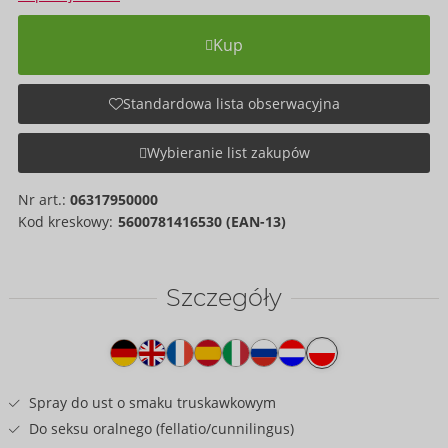
Kup
Standardowa lista obserwacyjna
Wybieranie list zakupów
Nr art.:
06317950000
Kod kreskowy:
5600781416530 (EAN-13)
Szczegóły
Tekst
na
produkcie
Spray do ust o smaku truskawkowym
Do seksu oralnego (fellatio/cunnilingus)