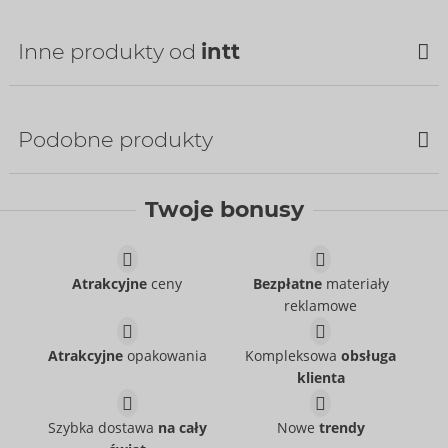
Inne produkty od
intt
Podobne produkty
Twoje bonusy
Atrakcyjne
ceny
Bezpłatne
materiały
reklamowe
Hydra Plus
Suck My Clit
intt
intt
06316800000
Atrakcyjne
opakowania
Kompleksowa
obsługa
06317100000
Cena sugerowana:
14,95 €
klienta
Cena sugerowana:
25,95 €
Rozmiar:
100 ml
Deep Throat
Blackberry Vibration!
Zawartość:
15 ml
intt
intt
Szybka dostawa
na cały
Nowe
trendy
06308530000
06313960000