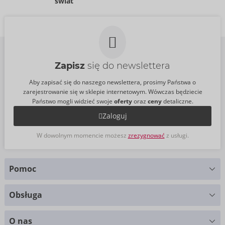
świat
Cena sugerowana:
15,99 €
Cena sugerowana:
21,95 €
Rozmiar:
12 ml
Rozmiar:
15 ml
Zapisz
się do newslettera
Aby zapisać się do naszego newslettera, prosimy Państwa o
zarejestrowanie się w sklepie internetowym. Wówczas będziecie
Państwo mogli widzieć swoje
oferty
oraz
ceny
detaliczne.
Zaloguj
W dowolnym momencie możesz
zrezygnować
z usługi.
Pomoc
Masz pytania?
Obsługa
Służymy pomocą
Wykresy rozmiarów
+49 (0)461 50 40 308
O nas