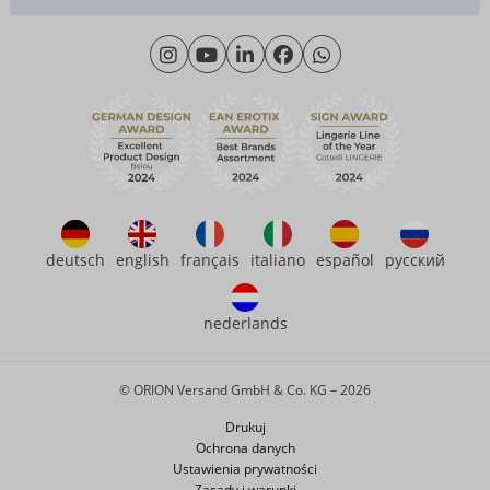
Materiały
Poniedziałek - Czwartek: 09.00 - 16.00
O nas
Piątek: 09.00 - 15.00
Zrównoważony rozwój
eroFame
Kontakt
Często zadawane pytania (FAQ)
deutsch
english
français
italiano
español
русский
nederlands
© ORION Versand GmbH & Co. KG – 2026
Drukuj
Ochrona danych
Ustawienia prywatności
Zasady i warunki