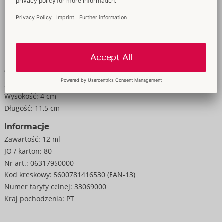
Dla Pań
Dla Panów
Rozmiar
Masa:
35 g
Opakowanie
Szerokość:
4 cm
Wysokość:
4 cm
Długość:
11,5 cm
Informacje
Zawartość:
12 ml
JO / karton:
80
Nr art.:
06317950000
Kod kreskowy:
5600781416530 (EAN-13)
Numer taryfy celnej:
33069000
Kraj pochodzenia:
PT