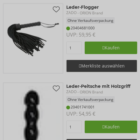
Leder-Flogger
ZADO
- ORION Brand
Ohne Verkaufsverpackung
20404681000
UVP: 
59,95 €
Kaufen
Merkliste auswählen
Leder-Peitsche mit Holzgriff
ZADO
- ORION Brand
Ohne Verkaufsverpackung
20401741001
UVP: 
54,95 €
Kaufen