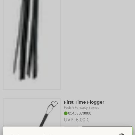
First Time Flogger
Fetish Fantasy Series
05438370000
UVP: 
6,00 €
Kaufen