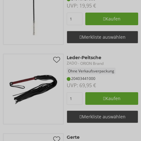
UVP: 
19,95 €
Kaufen
Merkliste auswählen
Leder-Peitsche
ZADO
- ORION Brand
Ohne Verkaufsverpackung
20403441000
UVP: 
69,95 €
Kaufen
Merkliste auswählen
Gerte