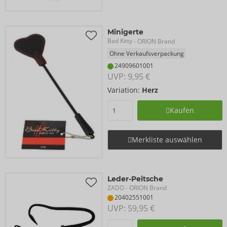
Minigerte
Bad Kitty
- ORION Brand
Ohne Verkaufsverpackung
24909601001
UVP: 
9,95 €
Variation:
Herz
Kaufen
Merkliste auswählen
Leder-Peitsche
ZADO
- ORION Brand
20402551001
UVP: 
59,95 €