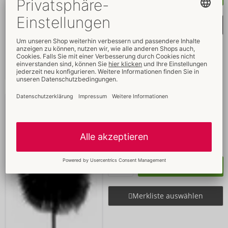
Merkliste auswählen
Feather Crop
Fetish Fantasy Series Limited Edition
Ohne Verkaufsverpackung
05409600000
UVP: 
9,00 €
Kaufen
Merkliste auswählen