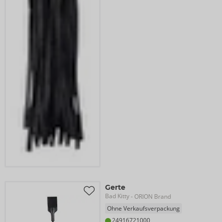
Gerte
Bad Kitty
- ORION Brand
Ohne Verkaufsverpackung
24916721000