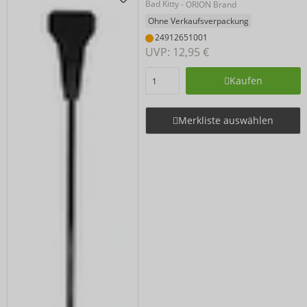
Bad Kitty
- ORION Brand
Ohne Verkaufsverpackung
24912651001
UVP: 
12,95 €
Kaufen
Merkliste auswählen