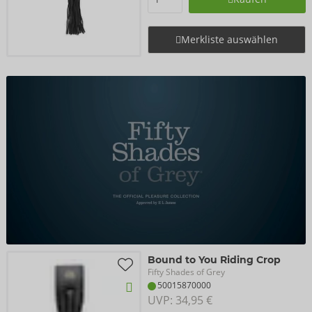
Merkliste auswählen
Bound to You Riding Crop
Fifty Shades of Grey
50015870000
UVP: 
34,95 €