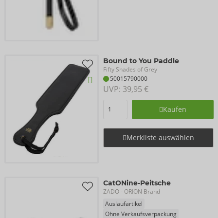
Bound to You Paddle
Fifty Shades of Grey
50015790000
UVP: 
39,95 €
Kaufen
Merkliste auswählen
CatONine-Peitsche
ZADO
- ORION Brand
Auslaufartikel
Ohne Verkaufsverpackung