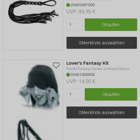
20405491000
UVP: 
89,95 €
Kaufen
Merkliste auswählen
Lover's Fantasy Kit
Fetish Fantasy Series Limited Edition
05461600000
UVP: 
14,00 €
Kaufen
Merkliste auswählen