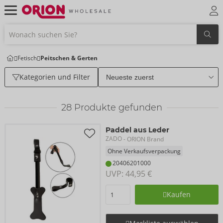
Fetisch
Peitschen & Gerten
Kategorien und Filter
28
Produkte gefunden
Paddel aus Leder
ZADO
- ORION Brand
Ohne Verkaufsverpackung
20406201000
UVP: 
44,95 €
Kaufen