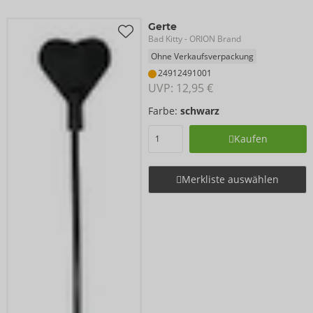
Gerte
Bad Kitty
- ORION Brand
Ohne Verkaufsverpackung
24912491001
UVP: 
12,95 €
Farbe:
schwarz
Kaufen
Merkliste auswählen