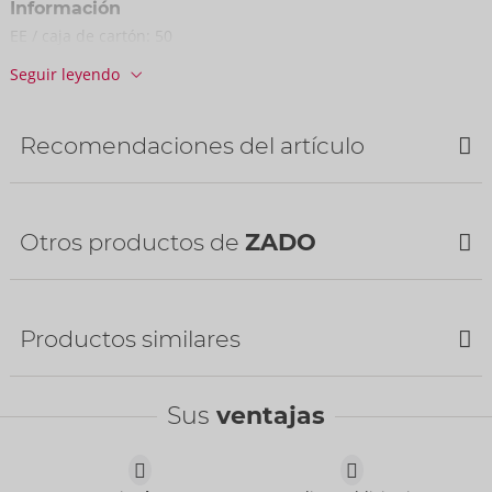
Información
EE / caja de cartón:
50
Nº art.:
20406201000
Seguir leyendo
Código de barras:
4024144695720 (EAN-13)
Arancel aduanero:
66020000
País de fabricación:
PL
Recomendaciones del artículo
NUEVO
Otros productos de
ZADO
NUEVO
Productos similares
Sus
ventajas
Humbler
ZADO
- ORION Brand
20500801001