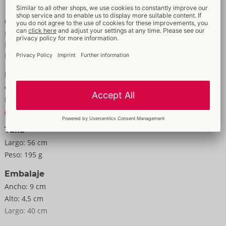
Características
Para mujer
Para hombre
De cuero auténtico
Datos
Color:
negro
Material:
Leder, Holz
A la información material
Talla
Largo:
56 cm
Peso:
195 g
Embalaje
Ancho:
9 cm
Alto:
4,5 cm
Largo:
40 cm