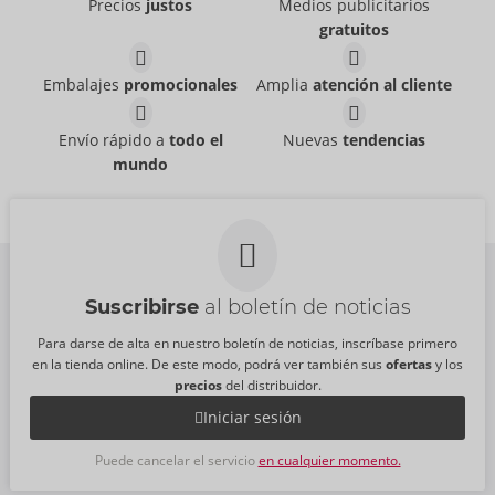
Precios
justos
Medios publicitarios
PVR:
99,95 €
gratuitos
Humbler
Leather Harness Set
ZADO
ZADO
- ORION Brand
- ORION Brand
Embalajes
promocionales
Amplia
atención al cliente
20500801001
20011441111
PVR:
99,95 €
PVR:
249,00 €
Leather Chest Harness
Leather Chest Harness
Envío rápido a
todo el
Nuevas
tendencias
ZADO
ZADO
- ORION Brand
- ORION Brand
mundo
20103131151
20103051151
PVR:
129,00 €
PVR:
99,95 €
Talla:
S-L
Suscribirse
al boletín de noticias
Para darse de alta en nuestro boletín de noticias, inscríbase primero
en la tienda online. De este modo, podrá ver también sus
ofertas
y los
precios
del distribuidor.
Iniciar sesión
Puede cancelar el servicio
en cualquier momento.