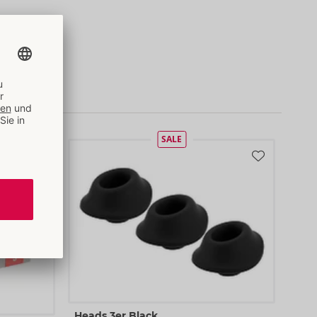
)
SALE
Heads 3er Black