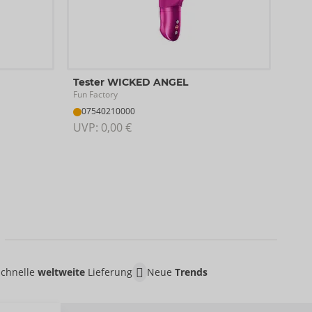
Tes
Tester WICKED ANGEL
Fun F
Fun Factory
07
07540210000
UVP:
UVP: 
0,00 €
Schnelle
weltweite
Lieferung
Neue
Trends