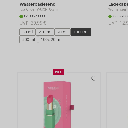
Wasserbasierend
Ladekabe
Just Glide
Womanizer
- ORION Brand
06100620000
05338900
UVP: 
39,95 €
UVP: 
12,
50 ml
200 ml
20 ml
1000 ml
500 ml
100x 20 ml
NEU