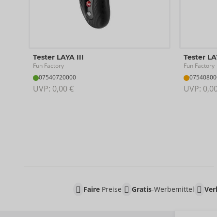
Tester LAYA III
Tester LA
Fun Factory
Fun Factory
07540720000
07540800
UVP: 
0,00 €
UVP: 
0,0
Faire
Preise
Gratis
-Werbemittel
Ver