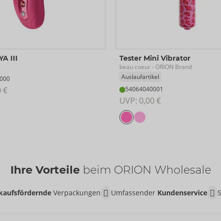
YA III
Tester Mini Vibrator
beau coeur
- ORION Brand
Auslaufartikel
000
0 €
54064040001
UVP: 
0,00 €
Ihre Vorteile
beim ORION Wholesale
kaufsfördernde
Verpackungen
Umfassender
Kundenservice