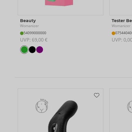
Beauty
Tester B
Womanizer
Womanizer
54099000000
07544040
UVP: 
69,00 €
UVP: 
0,0