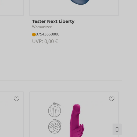
Elli
Tester Next Liberty
Woma
Womanizer
Ausla
07543660000
09
UVP: 
0,00 €
UVP: