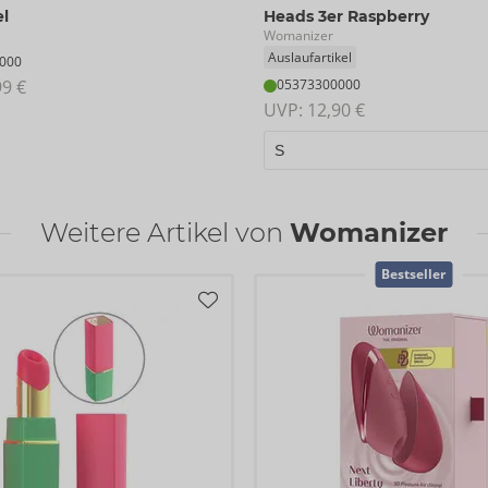
l
Heads 3er Raspberry
Womanizer
Auslaufartikel
000
99 €
05373300000
UVP: 
12,90 €
Weitere Artikel von
Womanizer
Bestseller