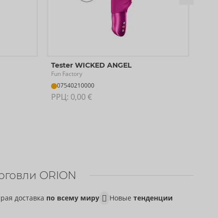
Tes
Tester WICKED ANGEL
Fun F
Fun Factory
07
07540210000
РРЦ:
РРЦ: 
0,00 €
рговли ORION
рая доставка
по всему миру
Новые
тенденции