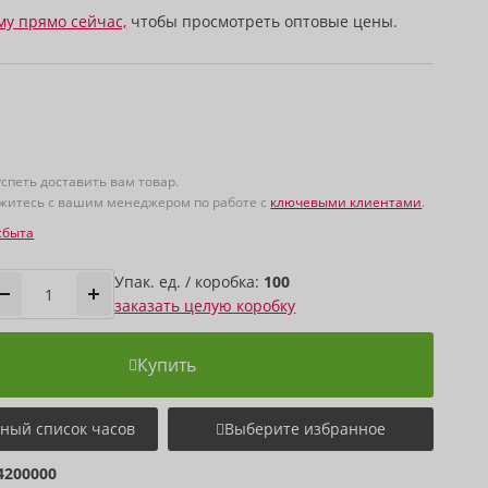
му прямо сейчас,
чтобы просмотреть оптовые цены.
спеть доставить вам товар.
яжитесь с вашим менеджером по работе с
ключевыми клиентами
.
сбыта
Упак. ед. / коробка:
100
заказать целую коробку
Купить
ный список часов
Выберите избранное
4200000