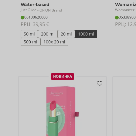
Water-based
Womanize
Just Glide
Womanizer
- ORION Brand
06100620000
05338900
РРЦ: 
39,95 €
РРЦ: 
12,
50 ml
200 ml
20 ml
1000 ml
500 ml
100x 20 ml
НОВИНКА