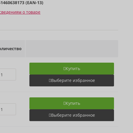
51460638173 (EAN-13)
сведениям о товаре
личество
Купить
Выберите избранное
Купить
Выберите избранное