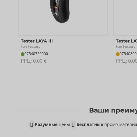
Tester LAYA III
Tester LA
Fun Factory
Fun Factory
07540720000
07540800
РРЦ: 
0,00 €
РРЦ: 
0,0
Ваши преиму
Разумные
цены
Бесплатные
промо-матери