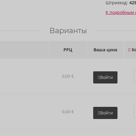
Штрихкод:
42
К подробным 
Варианты
РРЦ
Ваша цена
Ко
0,00 €
Войти
0,00 €
Войти