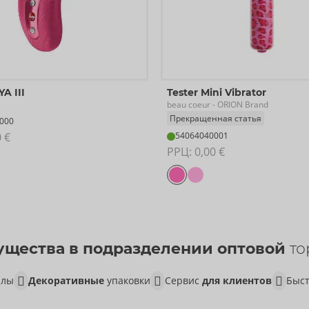
YA III
Tester Mini Vibrator
beau coeur
- ORION Brand
Прекращенная статья
000
0 €
54064040001
РРЦ: 
0,00 €
щества в подразделении оптовой
то
алы
Декоративные
упаковки
Сервис
для клиентов
Быст