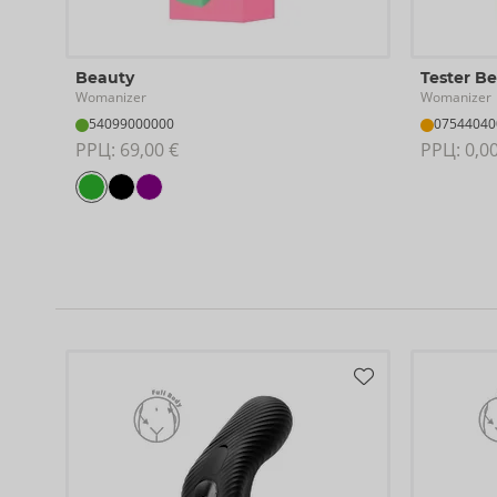
Beauty
Tester B
Womanizer
Womanizer
54099000000
07544040
РРЦ: 
69,00 €
РРЦ: 
0,0