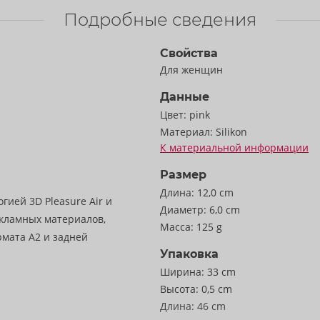
Подробные сведения
Свойства
Для женщин
Данные
Цвет:
pink
Материал:
Silikon
К материальной информации
Размер
Длина:
12,0 cm
гией 3D Pleasure Air и
Диаметр:
6,0 cm
кламных материалов,
Масса:
125 g
рмата А2 и задней
Упаковка
Ширина:
33 cm
Высота:
0,5 cm
Длина:
46 cm