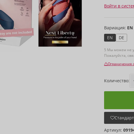
Войти в систе
Вариация:
EN
EN
DE
5 Мы можем не у
Пожалуйста, св
Ограничения 
Количество:
Стандарт
Артикул:
0919