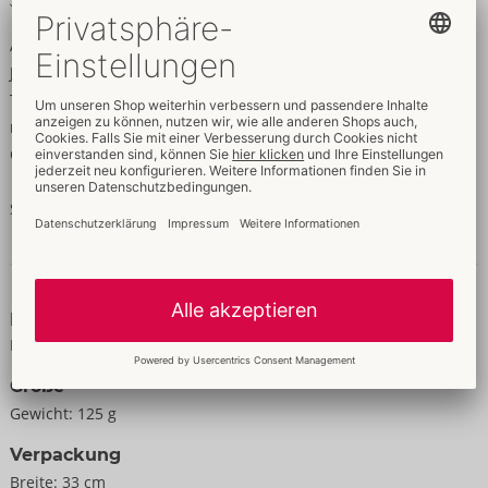
Optimale Präsentation
Alles dabei für optimale Präsentation!
Jetzt auf den Womanizer Next Liberty mit 3D Pleasure Air
Technologie und Dynamic Dimension Drive aufmerksam
machen. Mehrteiliges Merchandise Kit bestehend aus Tent
Card, Wobbler, A2-Poster und Display Backwall.
Sprache: Deutsch.
Daten & Eigenschaften
Eigenschaften
Für Frauen
Größe
Gewicht:
125 g
Verpackung
Breite:
33 cm