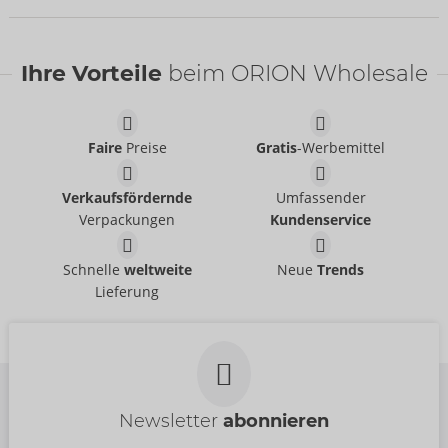
NEU
Ihre Vorteile
beim ORION Wholesale
Faire
Preise
Gratis
-Werbemittel
Wasserbasierend
Ladekabel
Womanizer
Just Glide
- ORION Brand
05338900000
Verkaufsfördernde
Umfassender
06100620000
UVP:
12,99 €
UVP:
39,95 €
Verpackungen
Kundenservice
Beauty
Tester Beauty
Womanizer
Womanizer
Schnelle
weltweite
Neue
Trends
54099000000
07544040000
Lieferung
UVP:
69,00 €
UVP:
0,00 €
Newsletter
abonnieren