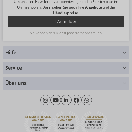
Um unseren Newsletter zu abonnieren, melden Sie sich bitte im
Onlineshop an. Dann sehen Sie auch Ihre
Angebote
und die
Händlerpreise
.
Anmelden
Sie können den Dienst jederzeit abbestellen.
Hilfe
Sie haben Fragen?
Service
Wir helfen Ihnen gern weiter
Größentabellen
+49 (0)461 50 40 308
Über uns
Materialkunde
Montag - Donnerstag: 09:00 - 16:00 Uhr
Wir über uns
Freitag: 09:00 - 15:00 Uhr
Nachhaltigkeit
eroFame
Kontakt
Häufige Fragen