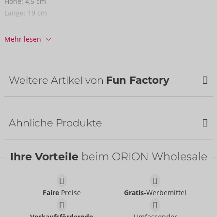
Höhe:
4,5 cm
Länge:
19 cm
Informationen
Mehr lesen
VE / Karton:
24
Art.-Nr.:
07540800000
Barcode:
4255821805020 (EAN-13)
Zolltarifnummer:
90191010
Weitere Artikel von
Fun Factory
Herkunftsland:
CN
Ähnliche Produkte
Ihre Vorteile
beim ORION Wholesale
Faire
Preise
Gratis
-Werbemittel
Tester VIM
Tester SHARE LITE
Fun Factory
Verkaufsfördernde
Umfassender