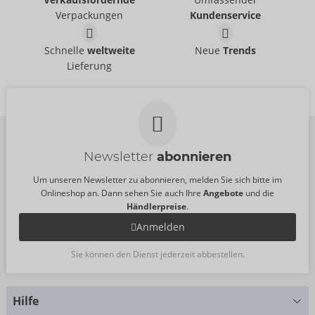
Fun Factory
07539200000
Verpackungen
Kundenservice
07539470000
UVP:
0,00 €
UVP:
0,00 €
Tester LAYA III
Tester STRONIC
Schnelle
weltweite
Neue
Trends
Fun Factory
SUNDAZE
Lieferung
07540720000
Fun Factory
UVP:
0,00 €
07541290000
UVP:
0,00 €
Newsletter
abonnieren
Um unseren Newsletter zu abonnieren, melden Sie sich bitte im
Onlineshop an. Dann sehen Sie auch Ihre
Angebote
und die
Händlerpreise
.
Anmelden
Sie können den Dienst jederzeit abbestellen.
Hilfe