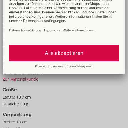
Daten & Eigenschaften
Eigenschaften
Aufladbar
Wasserdicht
Für Frauen
Mehrere Vibrationsmodi
Vibration
Daten
Farbe:
pink
Material:
Silikon, ABS
Zur Materialkunde
Größe
Länge:
10,7 cm
Gewicht:
90 g
Verpackung
Breite:
13 cm