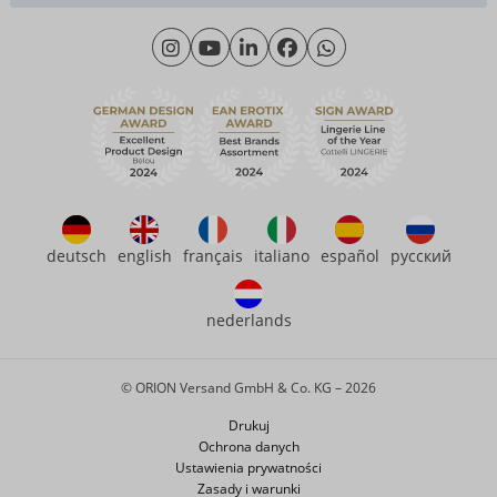
Materiały
Poniedziałek - Czwartek: 09.00 - 16.00
O nas
Piątek: 09.00 - 15.00
Zrównoważony rozwój
eroFame
Kontakt
Często zadawane pytania (FAQ)
deutsch
english
français
italiano
español
русский
nederlands
© ORION Versand GmbH & Co. KG – 2026
Drukuj
Ochrona danych
Ustawienia prywatności
Zasady i warunki