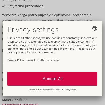
Optymalna prezentacja
Wszystko, czego potrzebujesz do optymalnej prezentacji!
Zwróć uwagę na Womanizer Next Liberty z technologią 3D
Pleasure Air i Dynamic Dimension Drive. Wieloczęściowy zestaw
promocyjny składający się z kartki reklamowej, wobblera,
plakatu formatu A2 oraz tylnej ścianki ekspozycyjnej.
Język: angielski.
Dane i własności
Właściwości
Dla Pań
Dane
Kolor:
pink
Materiał:
Silikon
Do istotnych informacji