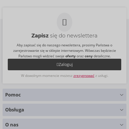
Cena sugerowana:
0,00 €
Cena sugerowana:
0,00 €
Zapisz
się do newslettera
Aby zapisać się do naszego newslettera, prosimy Państwa o
zarejestrowanie się w sklepie internetowym. Wówczas będziecie
Państwo mogli widzieć swoje
oferty
oraz
ceny
detaliczne.
Zaloguj
W dowolnym momencie możesz
zrezygnować
z usługi.
Pomoc
Masz pytania?
Obsługa
Służymy pomocą
Wykresy rozmiarów
+49 (0)461 50 40 308
O nas