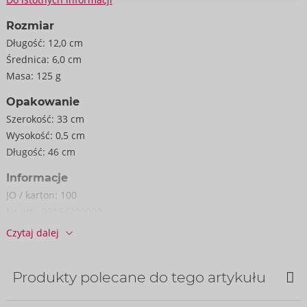
Rozmiar
Długość:
12,0 cm
Średnica:
6,0 cm
Masa:
125 g
Opakowanie
Szerokość:
33 cm
Wysokość:
0,5 cm
Długość:
46 cm
Informacje
JO / karton:
100
Nr art.:
09194200000
Kod kreskowy:
4251460638173 (EAN-13)
Czytaj dalej
Numer taryfy celnej:
49111090
Kraj pochodzenia:
CN
Produkty polecane do tego artykułu