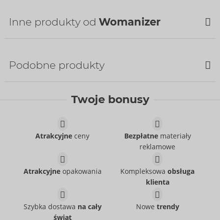
Bestseller
Inne produkty od
Womanizer
NOWOŚCI
Podobne produkty
Twoje bonusy
Water-based
Womanizer Charging
Just Glide
- ORION Brand
Cable
06100620000
Womanizer
Atrakcyjne
ceny
Bezpłatne
materiały
Cena sugerowana:
39,95 €
05338900000
reklamowe
Cena sugerowana:
12,99 €
Beauty
Tester Beauty
Womanizer
Womanizer
54099000000
07544040000
Atrakcyjne
opakowania
Kompleksowa
obsługa
Cena sugerowana:
69,00 €
Cena sugerowana:
0,00 €
klienta
Tester LAYA III
Tester LAYA III
Fun Factory
Fun Factory
Szybka dostawa
na cały
Nowe
trendy
07540720000
07540800000
świat