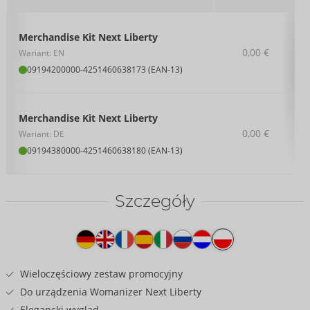
Merchandise Kit Next Liberty
0,00 €
Wariant: EN
09194200000
-
4251460638173 (EAN-13)
Merchandise Kit Next Liberty
0,00 €
Wariant: DE
09194380000
-
4251460638180 (EAN-13)
Szczegóły
Tekst
na
produkcie
Wieloczęściowy zestaw promocyjny
Do urządzenia Womanizer Next Liberty
Elegancki wygląd