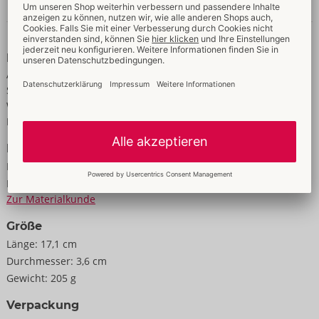
Daten & Eigenschaften
Eigenschaften
Aufladbar
Stoßen
Wasserdicht
Für Frauen
Daten
Farbe:
pink
Material:
Silikon, ABS
Zur Materialkunde
Größe
Länge:
17,1 cm
Durchmesser:
3,6 cm
Gewicht:
205 g
Verpackung