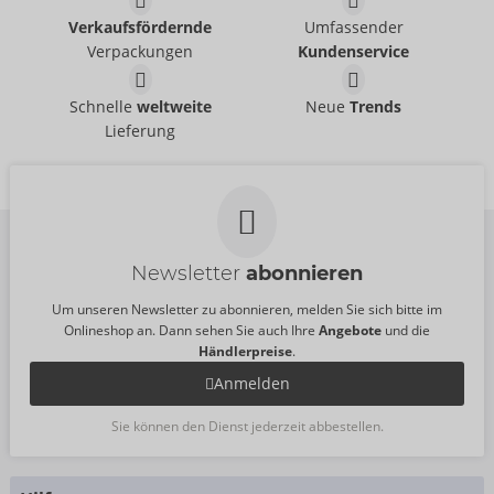
Tester VIM
Tester SHARE LITE
Fun Factory
Verkaufsfördernde
Umfassender
Fun Factory
07539200000
Verpackungen
Kundenservice
07539470000
UVP:
0,00 €
UVP:
0,00 €
Tester BIJOU
Tester NŌS
Schnelle
weltweite
Neue
Trends
Fun Factory
Fun Factory
Lieferung
07539710000
07540560000
UVP:
0,00 €
UVP:
0,00 €
Newsletter
abonnieren
Um unseren Newsletter zu abonnieren, melden Sie sich bitte im
Onlineshop an. Dann sehen Sie auch Ihre
Angebote
und die
Händlerpreise
.
Anmelden
Sie können den Dienst jederzeit abbestellen.