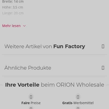
Breite:
14 cm
Höhe:
3,5 cm
Länge:
20 cm
Informationen
Mehr lesen
VE / Karton:
20
Art.-Nr.:
07541290000
Barcode:
4255821805884 (EAN-13)
Weitere Artikel von
Fun Factory
Zolltarifnummer:
90191010
Herkunftsland:
CN
Ähnliche Produkte
Ihre Vorteile
beim ORION Wholesale
Faire
Preise
Gratis
-Werbemittel