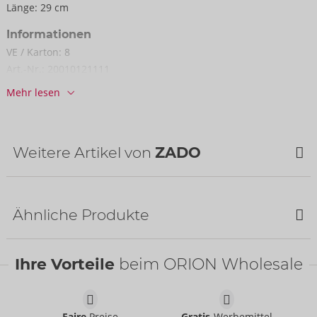
Länge:
29 cm
Informationen
VE / Karton:
8
Art.-Nr.:
20010121111
Barcode:
4024144177202 (EAN-13)
Mehr lesen
Zolltarifnummer:
42033000
Herkunftsland:
IN
Verfügbarkeit
Weitere Artikel von
ZADO
nächste Lieferung:
44/2026
NEU
Ähnliche Produkte
SALE
Ihre Vorteile
beim ORION Wholesale
Faire
Preise
Gratis
-Werbemittel