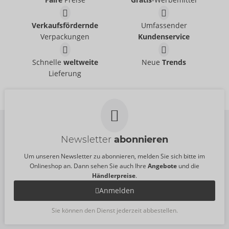
Humbler
Paddel aus Leder
Verkaufsfördernde
Umfassender
ZADO
ZADO
- ORION Brand
- ORION Brand
20500801001
Ohne Verkaufsverpackung
Verpackungen
Kundenservice
UVP:
99,95 €
20406201000
UVP:
44,95 €
Harness aus Leder
Harness-Set aus Leder
Schnelle
weltweite
Neue
Trends
ZADO
ZADO
- ORION Brand
- ORION Brand
Lieferung
20008221111
Auslaufartikel
UVP:
79,95 €
20010551111
UVP:
99,95 €
Newsletter
abonnieren
Um unseren Newsletter zu abonnieren, melden Sie sich bitte im
Onlineshop an. Dann sehen Sie auch Ihre
Angebote
und die
Händlerpreise
.
Anmelden
Sie können den Dienst jederzeit abbestellen.