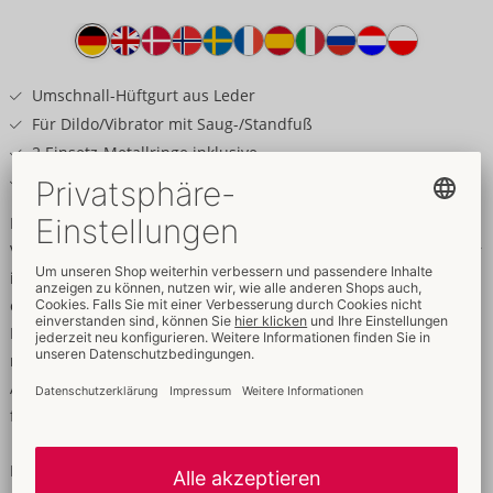
Produkttext
Umschnall-Hüftgurt aus Leder
Für Dildo/Vibrator mit Saug-/Standfuß
2 Einsetz-Metallringe inklusive
Vielfach größenverstellbar
Ermöglicht herrliche Stoßfreuden!
Vielfach verstellbarer Strap-on-Hüftgurt aus Leder von ZADO. Er
ist universell benutzbar mit vielen Dildos und Vibratoren, die
einen Saug- oder Standfuß besitzen. Dazu einfach die
Druckknöpfe in der Front öffnen und einen Dildo/Vibrator
mithilfe der beiden Frontringe (Ø 4 cm und 5 cm) einsetzen.
Alle Gurtriemen sind mit Schnallenverschlüssen für perfekten
festen Sitz verstellbar.
Leder (chromfrei gegerbt), Metall.