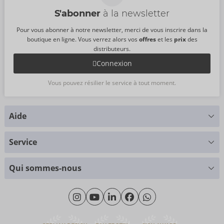
S'abonner
à la newsletter
Pour vous abonner à notre newsletter, merci de vous inscrire dans la
boutique en ligne. Vous verrez alors vos
offres
et les
prix
des
distributeurs.
Connexion
Vous pouvez résilier le service à tout moment.
Aide
Vous avez des questions ?
Service
Nous nous faisons un plaisir de vous aider
Tableau des tailles
+49 (0)461 50 40 308
Qui sommes-nous
Science des matériaux
Lundi - Jeudi: 09h00 - 16h00
Qui sommes-nous
Vendredi: 09h00 - 15h00
Durabilité
eroFame