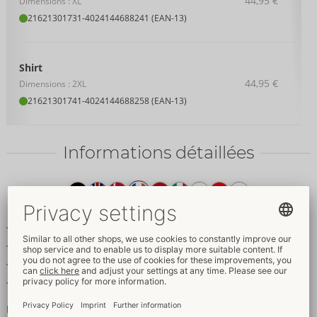
44,95 €
Dimensions : XL
21621301731
-
4024144688241 (EAN-13)
Shirt
44,95 €
Dimensions : 2XL
21621301741
-
4024144688258 (EAN-13)
Informations détaillées
Texte
produit
T-shirt soulignant avec petite manche
Look transparent à rayures transversales
Col montant stylé
Doux & élastique pour un grand confort
La puissance masculine des rayures !