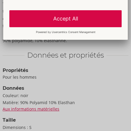
T-shirt soulignant de Svenjoyment dans un look noir et
transparent à rayures transversales. Avec un col montant stylé
et une petite manche. Élastique sur tout le pourtour et doux au
toucher pour un confort maximal.
90% polyamide, 10% élasthanne.
Données et propriétés
Propriétés
Pour les hommes
Données
Couleur:
noir
Matière:
90% Polyamid 10% Elasthan
Aux informations matérielles
Taille
Dimensions :
S