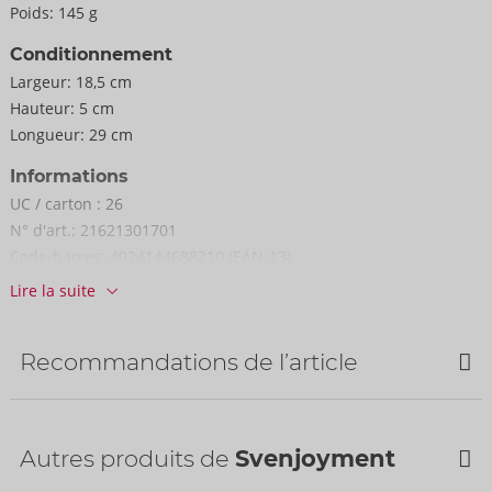
Poids:
145 g
Conditionnement
Largeur:
18,5 cm
Hauteur:
5 cm
Longueur:
29 cm
Informations
UC / carton :
26
N° d'art.:
21621301701
Code-barres:
4024144688210 (EAN-13)
Numéro de tarif douanier:
61099020
Lire la suite
Pays d'origine:
CN
Recommandations de l’article
Autres produits de
Svenjoyment