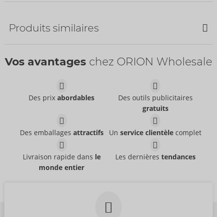
Bestseller
Produits similaires
SOLDE
Vos avantages
chez ORION Wholesale
Herren Pants S
Svenjoyment
- ORION Brand
21311531701
Des prix
abordables
Des outils publicitaires
PPC:
24,95 €
gratuits
Pants
Pants
Svenjoyment
Svenjoyment
- ORION Brand
- ORION Brand
21004101701
21336871711
Des emballages
attractifs
Un
service clientèle
complet
PPC:
39,95 €
PPC:
44,95 €
Shirt
Shirt
Livraison rapide dans
le
Les dernières
tendances
NEK
NEK
- ORION Brand
- ORION Brand
monde entier
Fins de séries
Fins de séries
21613971701
21614001701
PPC:
69,95 €
PPC:
59,95 €