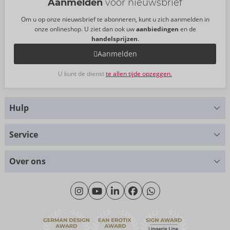
Aanmelden
voor nieuwsbrief
Om u op onze nieuwsbrief te abonneren, kunt u zich aanmelden in
onze onlineshop. U ziet dan ook uw
aanbiedingen
en de
handelsprijzen
.
Aanmelden
U kunt de dienst
te allen tijde opzeggen.
Hulp
Hebt u vragen?
Service
Wij helpen u graag verder
Maattabellen
+49 (0)461-5040-308
Over ons
Materialen
Maandag - Donderdag: 09.00 - 16.00 uur
Over ons
Vrijdag: 09.00 - 15.00 uur
Duurzaamheid
eroFame
Contact opnemen met