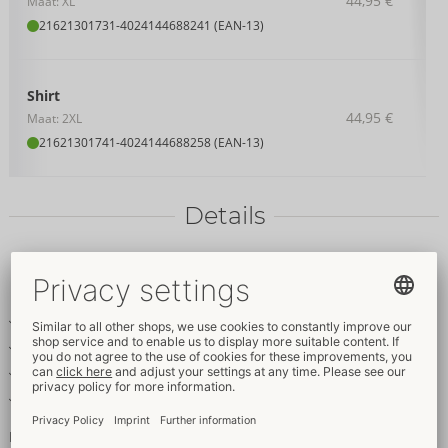
44,95 €
Maat: XL
21621301731
-
4024144688241 (EAN-13)
Shirt
44,95 €
Maat: 2XL
21621301741
-
4024144688258 (EAN-13)
Details
Producttekst
Opvallend shirt met korte mouwen
Transparante horizontale streep-look
Stijlvolle opstaande kraag
Zacht & elastisch voor hoog draagcomfort
Mannelijke streepkracht!