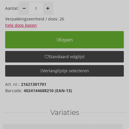
Aantal:
Verpakkings­eenheid / doos: 26
hele doos kopen
Kopen
Standaard volglijst
Verlanglijstje selecteren
Art. nr.:
21621301701
Barcode:
4024144688210 (EAN-13)
Variaties