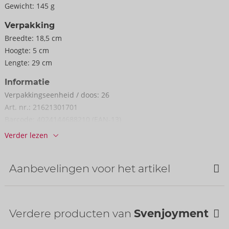
Gewicht:
145 g
Verpakking
Breedte:
18,5 cm
Hoogte:
5 cm
Lengte:
29 cm
Informatie
Verpakkings­eenheid / doos:
26
Art. nr.:
21621301701
Barcode:
4024144688210 (EAN-13)
Tariefnummer douane:
61099020
Verder lezen
Land van herkomst:
CN
Aanbevelingen voor het artikel
Verdere producten van
Svenjoyment