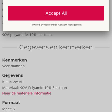
Opvallend overhemd van Svenjoyment in een zwarte en
transparante horizontale streeplook. Met een stijlvolle
opstaande kraag en korte mouwen. Overal elastiek en zacht en
soepel voor maximaal draagcomfort.
90% polyamide, 10% elastaan.
Gegevens en kenmerken
Kenmerken
Voor mannen
Gegevens
Kleur:
zwart
Materiaal:
90% Polyamid 10% Elasthan
Naar de materiële informatie
Formaat
Maat:
S