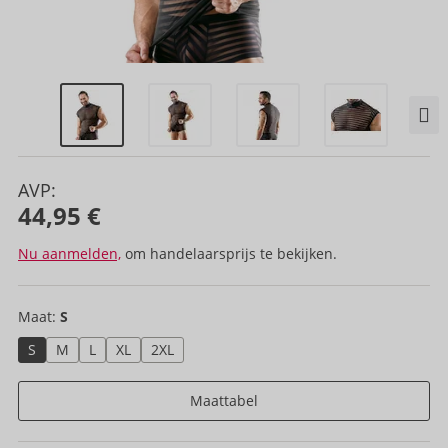
AVP:
44,95 €
Nu aanmelden,
om handelaarsprijs te bekijken.
Maat:
S
S
M
L
XL
2XL
Maattabel