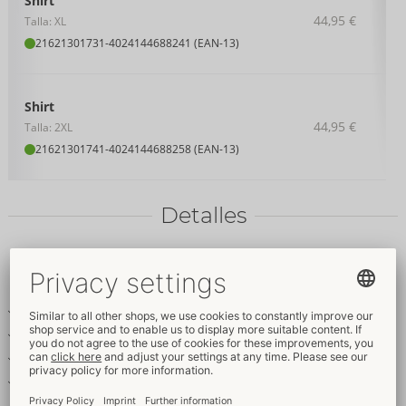
Shirt
44,95 €
Talla: XL
21621301731
-
4024144688241 (EAN-13)
Shirt
44,95 €
Talla: 2XL
21621301741
-
4024144688258 (EAN-13)
Detalles
Texto
del
producto
Camiseta de manga corta
Look de rayas horizontales transparentes
Elegante cuello alto
Suave y elástico para mayor comodidad