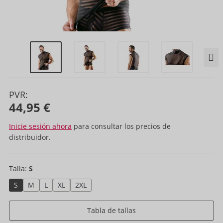
PVR:
44,95 €
Inicie sesión ahora
para consultar los precios de
distribuidor.
Talla:
S
S
M
L
XL
2XL
Tabla de tallas