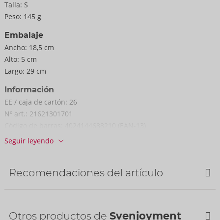
Talla:
S
Peso:
145 g
Embalaje
Ancho:
18,5 cm
Alto:
5 cm
Largo:
29 cm
Información
EE / caja de cartón:
26
Nº art.:
21621301701
Código de barras:
4024144688210 (EAN-13)
Arancel aduanero:
61099020
Seguir leyendo
País de fabricación:
CN
Recomendaciones del artículo
Otros productos de
Svenjoyment