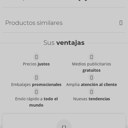
Bestseller
Productos similares
REBAJAS
Sus
ventajas
Herren Pants S
Svenjoyment
- ORION Brand
21311531701
Precios
justos
Medios publicitarios
PVR:
24,95 €
gratuitos
Pants
Pants
Svenjoyment
Svenjoyment
- ORION Brand
- ORION Brand
21004101701
21336871711
Embalajes
promocionales
Amplia
atención al cliente
PVR:
39,95 €
PVR:
44,95 €
Shirt
Shirt
Envío rápido a
todo el
Nuevas
tendencias
NEK
NEK
- ORION Brand
- ORION Brand
mundo
Artículo discontinuado
Artículo discontinuado
21613971701
21614001701
PVR:
69,95 €
PVR:
59,95 €