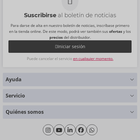
Suscribirse
al boletín de noticias
Para darse de alta en nuestro boletín de noticias, inscríbase primero
en la tienda online. De este modo, podrá ver también sus
ofertas
y los
precios
del distribuidor.
Iniciar sesión
Puede cancelar el servicio
en cualquier momento.
Ayuda
¿Alguna pregunta?
Servicio
Le ayudaremos con mucho gusto
Tablas de tallas
+49 (0)461 50 40 308
Quiénes somos
Ciencia de materiales
Lunes - Jueves: 09:00 - 16:00
Sobre nosotros
Viernes: 09:00 - 15:00
Sostenibilidad