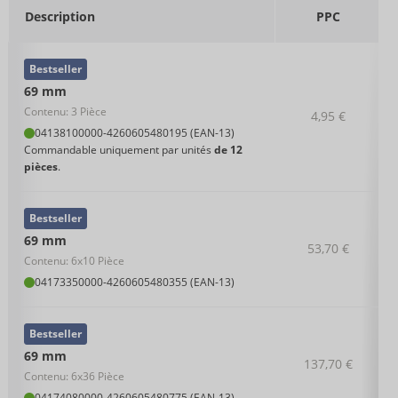
Description
PPC
Bestseller
69 mm
Contenu: 3 Pièce
4,95 €
04138100000
-
4260605480195 (EAN-13)
Commandable uniquement par unités
de 12
pièces
.
Bestseller
69 mm
53,70 €
Contenu: 6x10 Pièce
04173350000
-
4260605480355 (EAN-13)
Bestseller
69 mm
137,70 €
Contenu: 6x36 Pièce
04174080000
-
4260605480775 (EAN-13)