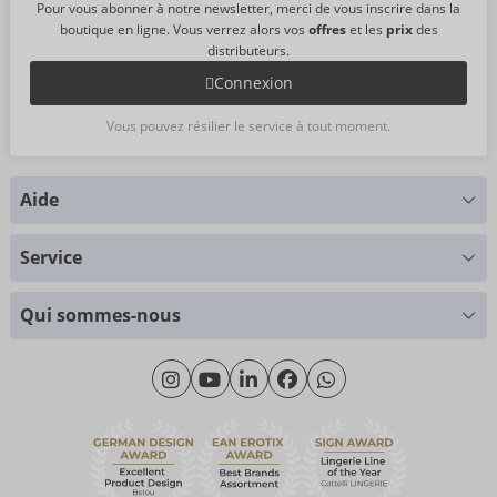
Pour vous abonner à notre newsletter, merci de vous inscrire dans la
boutique en ligne. Vous verrez alors vos
offres
et les
prix
des
distributeurs.
Connexion
Vous pouvez résilier le service à tout moment.
Aide
Vous avez des questions ?
Service
Nous nous faisons un plaisir de vous aider
Tableau des tailles
+49 (0)461 50 40 308
Qui sommes-nous
Science des matériaux
Lundi - Jeudi: 09h00 - 16h00
Qui sommes-nous
Vendredi: 09h00 - 15h00
Durabilité
eroFame
Service client
Questions fréquemment posées (FAQ)