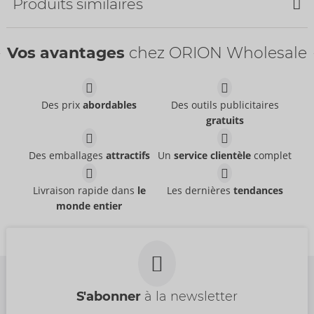
Produits similaires
Bestseller
Bestseller
Vos avantages
chez ORION Wholesale
Des prix
abordables
Des outils publicitaires
gratuits
64 mm
60 mm
Mister Size
Mister Size
04173270000
Des emballages
attractifs
Un
service clientèle
complet
04173860000
PPC:
53,70 €
PPC:
137,70 €
60 mm
64 mm
Livraison rapide dans
le
Les dernières
tendances
Mister Size
Mister Size
monde entier
04173860000
04173940000
PPC:
137,70 €
PPC:
137,70 €
S'abonner
à la newsletter