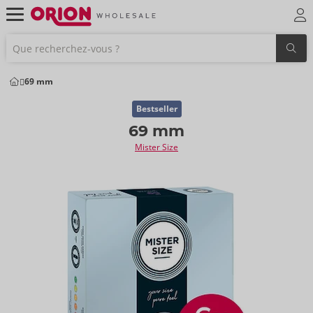
69 mm
Bestseller
69 mm
Mister Size