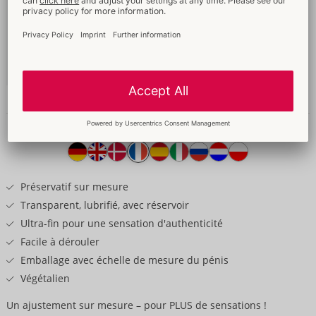
69 mm
49,95 €
Contenu: 100 Pièce
Sans emballage
04159870000
-
4260605482199 (EAN-13)
Informations détaillées
Texte
produit
Préservatif sur mesure
Transparent, lubrifié, avec réservoir
Ultra-fin pour une sensation d'authenticité
Facile à dérouler
Emballage avec échelle de mesure du pénis
Végétalien
Un ajustement sur mesure – pour PLUS de sensations !