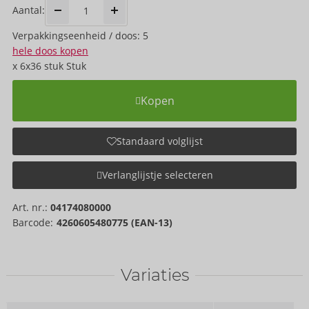
Aantal:
Verpakkings­eenheid / doos: 5
hele doos kopen
x
6x36 stuk
Stuk
Kopen
Standaard volglijst
Verlanglijstje selecteren
Art. nr.:
04174080000
Barcode:
4260605480775 (EAN-13)
Variaties