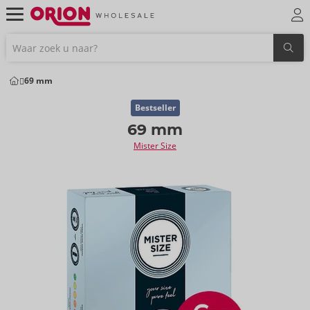
69 mm
Bestseller
69 mm
Mister Size