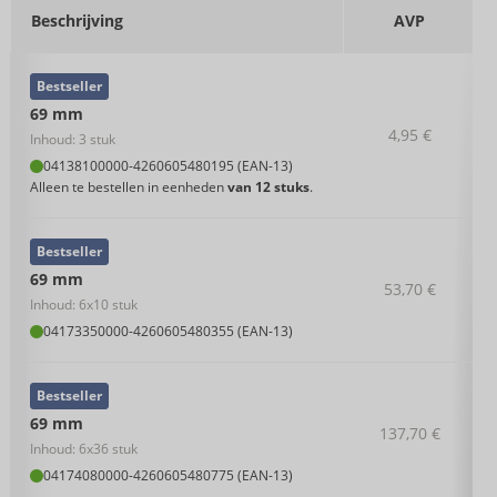
Beschrijving
AVP
Bestseller
69 mm
4,95 €
Inhoud: 3 stuk
04138100000
-
4260605480195 (EAN-13)
Alleen te bestellen in eenheden
van 12 stuks
.
Bestseller
69 mm
53,70 €
Inhoud: 6x10 stuk
04173350000
-
4260605480355 (EAN-13)
Bestseller
69 mm
137,70 €
Inhoud: 6x36 stuk
04174080000
-
4260605480775 (EAN-13)