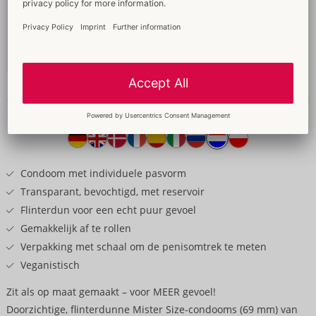
69 mm
49,95 €
Inhoud: 100 stuk
Uitgepakt
04159870000
-
4260605482199 (EAN-13)
Details
Producttekst
Condoom met individuele pasvorm
Transparant, bevochtigd, met reservoir
Flinterdun voor een echt puur gevoel
Gemakkelijk af te rollen
Verpakking met schaal om de penisomtrek te meten
Veganistisch
Zit als op maat gemaakt – voor MEER gevoel!
Doorzichtige, flinterdunne Mister Size-condooms (69 mm) van