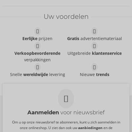
Bestseller
Bestseller
Uw voordelen
Eerlijke
prijzen
Gratis
advertentiemateriaal
47 mm
49 mm
Mister Size
Mister Size
Verkoopbevorderende
Uitgebreide
klantenservice
04172030000
04172110000
verpakkingen
AVP:
59,40 €
AVP:
59,40 €
60 mm
64 mm
Snelle
wereldwijde
levering
Nieuwe
trends
Mister Size
Mister Size
04173860000
04173940000
AVP:
137,70 €
AVP:
137,70 €
Aanmelden
voor nieuwsbrief
Om u op onze nieuwsbrief te abonneren, kunt u zich aanmelden in
onze onlineshop. U ziet dan ook uw
aanbiedingen
en de