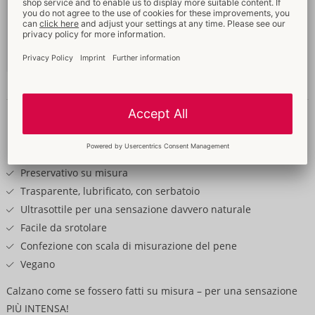
69 mm
49,95 €
Contenuto: 100 Pezzo
Disimballato
04159870000
-
4260605482199 (EAN-13)
Dettagli
Testo
del
prodotto
Preservativo su misura
Trasparente, lubrificato, con serbatoio
Ultrasottile per una sensazione davvero naturale
Facile da srotolare
Confezione con scala di misurazione del pene
Vegano
Calzano come se fossero fatti su misura – per una sensazione
PIÙ INTENSA!