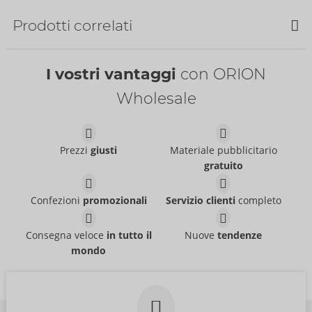
Bestseller
Bestseller
Prodotti correlati
Bestseller
Bestseller
I vostri vantaggi
con ORION
Wholesale
64 mm
Prezzi
giusti
Materiale pubblicitario
60 mm
Mister Size
gratuito
Mister Size
04173270000
04173860000
PI:
53,70 €
PI:
137,70 €
Confezioni
promozionali
Servizio clienti
completo
60 mm
64 mm
Mister Size
Mister Size
04173860000
04173940000
Consegna veloce
in tutto il
Nuove
tendenze
PI:
137,70 €
PI:
137,70 €
mondo