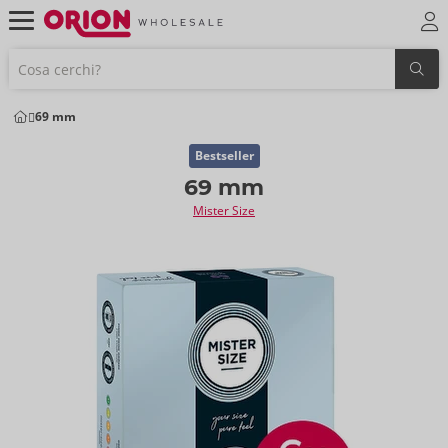
69 mm
Bestseller
69 mm
Mister Size