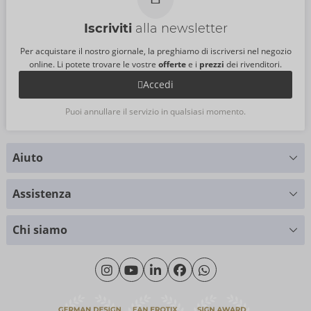
Iscriviti
alla newsletter
Per acquistare il nostro giornale, la preghiamo di iscriversi nel negozio
online. Li potete trovare le vostre
offerte
e i
prezzi
dei rivenditori.
Accedi
Puoi annullare il servizio in qualsiasi momento.
Aiuto
Hai delle domande?
Assistenza
Ti forniamo supporto
Tabella delle taglie
+49 (0)461 50 40 308
Chi siamo
Cliente materiale
Lunedì - Giovedì: 09:00 - 16:00
Riguardo a noi
Venerdì: 09:00 - 15:00
Sostenibilità
eroFame
Assistenza clienti